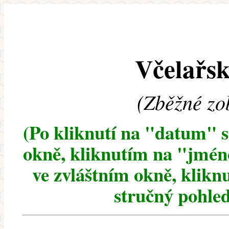
Včelařsk
(Zběžné zo
(Po kliknutí na "datum" 
okně, kliknutím na "jméno
ve zvláštním okně, klikn
stručný pohled