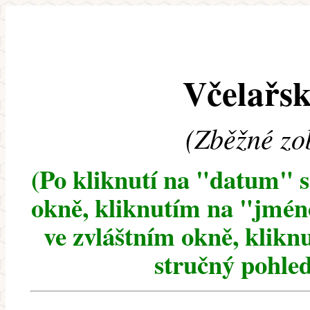
Včelařsk
(Zběžné zo
(Po kliknutí na "datum" 
okně, kliknutím na "jméno
ve zvláštním okně, klikn
stručný pohled