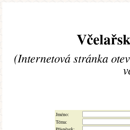
Včelařsk
(Internetová stránka ote
v
Jméno:
Téma:
Příspěvek: