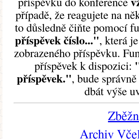
v
příspěvku do konference
případě, že reagujete na něk
to důsledně čiňte pomocí 
příspěvek číslo..."
, která j
zobrazeného příspěvku. Fun
příspěvek k dispozici:
příspěvek."
, bude správně 
dbát výše u
Zběžn
Archiv Včel