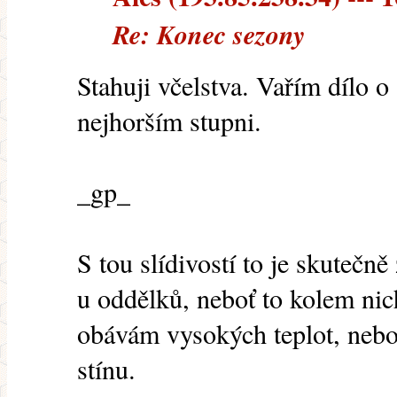
Re: Konec sezony
Stahuji včelstva. Vařím dílo o
nejhorším stupni.
_gp_
S tou slídivostí to je skutečn
u oddělků, neboť to kolem nich 
obávám vysokých teplot, neb
stínu.