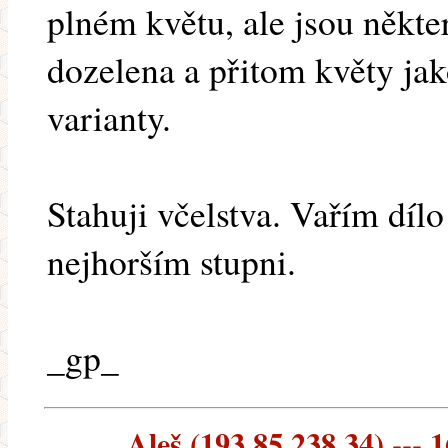
plném květu, ale jsou někte
dozelena a přitom květy jako
varianty.
Stahuji včelstva. Vařím dílo
nejhorším stupni.
_gp_
Aleš (193.85.238.34) --- 1