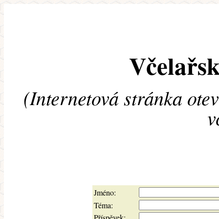
Včelařsk
(Internetová stránka ote
v
Jméno:
Téma:
Příspěvek: