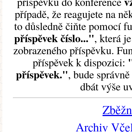
v
příspěvku do konference
případě, že reagujete na něk
to důsledně čiňte pomocí 
příspěvek číslo..."
, která j
zobrazeného příspěvku. Fun
příspěvek k dispozici:
příspěvek."
, bude správně 
dbát výše u
Zběžn
Archiv Včel