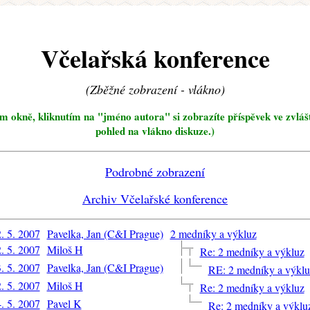
Včelařská konference
(Zběžné zobrazení - vlákno)
ím okně, kliknutím na "jméno autora" si zobrazíte příspěvek ve zvláš
pohled na vlákno diskuze.)
Podrobné zobrazení
Archiv Včelařské konference
. 5. 2007
Pavelka, Jan (C&I Prague)
2 medníky a výkluz
. 5. 2007
Miloš H
Re: 2 medníky a výkluz
. 5. 2007
Pavelka, Jan (C&I Prague)
RE: 2 medníky a výklu
. 5. 2007
Miloš H
Re: 2 medníky a výkluz
. 5. 2007
Pavel K
Re: 2 medníky a výklu