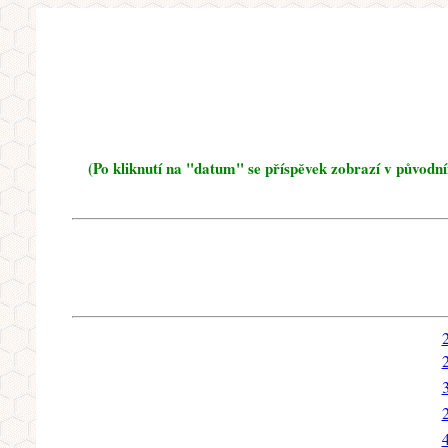
(Po kliknutí na "datum" se příspěvek zobrazí v původn
2
2
3
2
4