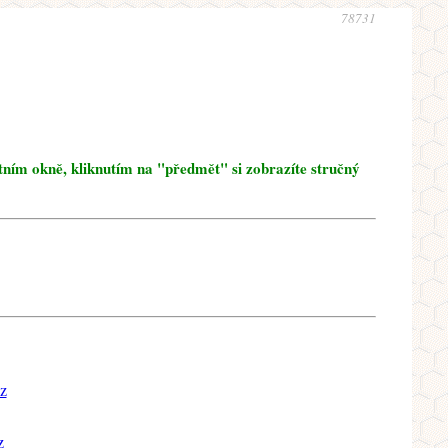
78731
tním okně, kliknutím na "předmět" si zobrazíte stručný
z
z