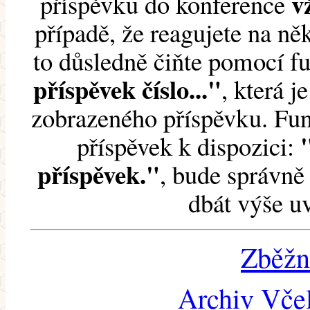
v
příspěvku do konference
případě, že reagujete na něk
to důsledně čiňte pomocí 
příspěvek číslo..."
, která j
zobrazeného příspěvku. Fun
příspěvek k dispozici:
příspěvek."
, bude správně 
dbát výše u
Zběžn
Archiv Včel