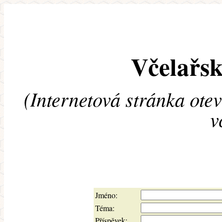
Včelařsk
(Internetová stránka ote
v
Jméno:
Téma:
Příspěvek: