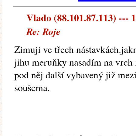
Vlado (88.101.87.113) --- 1
Re: Roje
Zimuji ve třech nástavkách.jak
jihu meruňky nasadím na vrch n
pod něj další vybavený již mez
soušema.