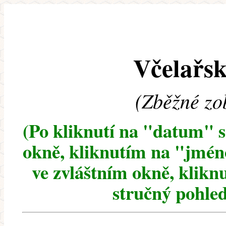
Včelařsk
(Zběžné zo
(Po kliknutí na "datum" 
okně, kliknutím na "jméno
ve zvláštním okně, klikn
stručný pohled