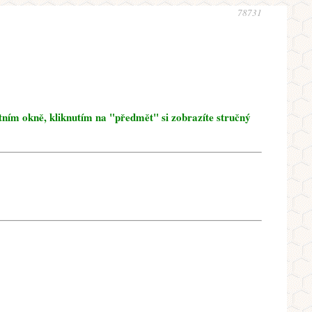
78731
tním okně, kliknutím na "předmět" si zobrazíte stručný