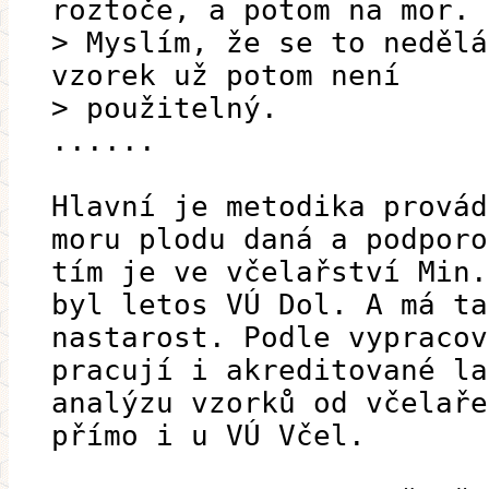
roztoče, a potom na mor.
> Myslím, že se to nedělá
vzorek už potom není
> použitelný.
......
Hlavní je metodika provád
moru plodu daná a podporo
tím je ve včelařství Min.
byl letos VÚ Dol. A má ta
nastarost. Podle vypracov
pracují i akreditované la
analýzu vzorků od včelaře
přímo i u VÚ Včel.