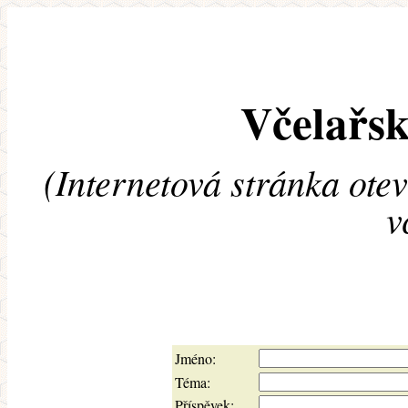
Včelařsk
(Internetová stránka ote
v
Jméno:
Téma:
Příspěvek: