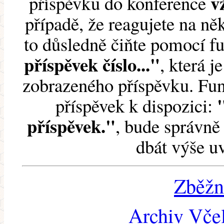
v
příspěvku do konference
případě, že reagujete na něk
to důsledně čiňte pomocí 
příspěvek číslo..."
, která j
zobrazeného příspěvku. Fun
příspěvek k dispozici:
příspěvek."
, bude správně 
dbát výše u
Zběžn
Archiv Včel