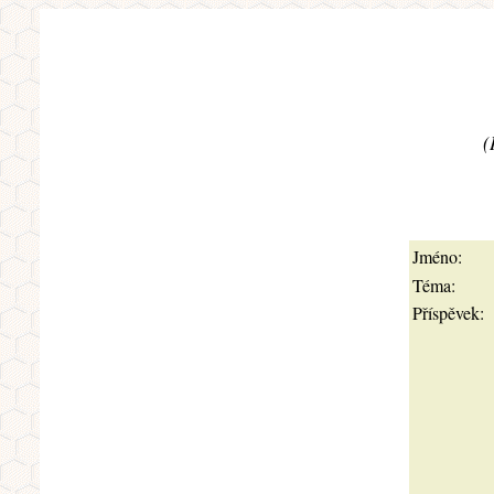
(
Jméno:
Téma:
Příspěvek: