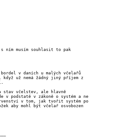
 s ním musím souhlasit to pak
 bordel v daních u malých včelařů
i když už nemá žádný jiný příjem z
í.
a stav včelstev, ale hlavně
de v podstatě v zákoně o systém a ne
rvenství v tom, jak tvořit systém po
ožek aby mohl být včelař osvobozen
___