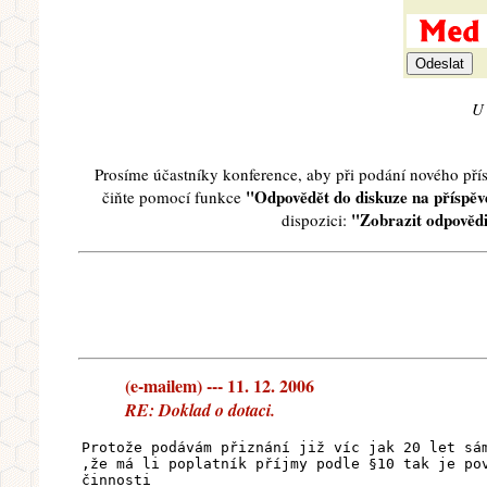
U 
Prosíme účastníky konference, aby při podání nového př
"Odpovědět do diskuze na příspěve
čiňte pomocí funkce
"Zobrazit odpovědi
dispozici:
(e-mailem) --- 11. 12. 2006
RE: Doklad o dotaci.
Protože podávám přiznání již víc jak 20 let sá
,že má li poplatník příjmy podle §10 tak je po
činnosti