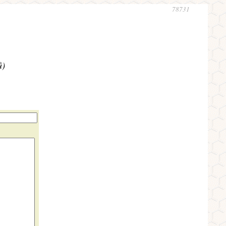
78731
ů)