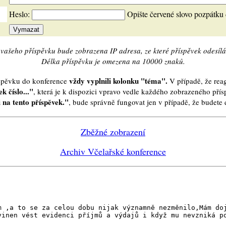
Heslo:
Opište červené slovo pozpátku
vašeho příspěvku bude zobrazena IP adresa, ze které příspěvek odesílá
Délka příspěvku je omezena na 10000 znaků.
vždy vyplnili kolonku "téma".
íspěvku do konference
V případě, že reag
k číslo..."
, která je k dispozici vpravo vedle každého zobrazeného pří
 na tento příspěvek."
, bude správně fungovat jen v případě, že budet
Zběžné zobrazení
Archiv Včelařské konference
m ,a to se za celou dobu nijak významně nezměnilo,Mám do
vinen vést evidenci příjmů a výdajů i když mu nevzniká p