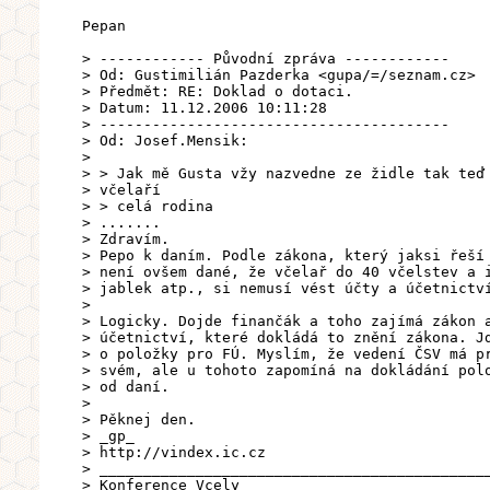
Pepan
> ------------ Původní zpráva ------------
> Od: Gustimilián Pazderka <gupa/=/seznam.cz>
> Předmět: RE: Doklad o dotaci.
> Datum: 11.12.2006 10:11:28
> ----------------------------------------
> Od: Josef.Mensik:
>
> > Jak mě Gusta vžy nazvedne ze židle tak teď
> včelaří
> > celá rodina
> .......
> Zdravím.
> Pepo k daním. Podle zákona, který jaksi řeší
> není ovšem dané, že včelař do 40 včelstev a 
> jablek atp., si nemusí vést účty a účetnictv
>
> Logicky. Dojde finančák a toho zajímá zákon 
> účetnictví, které dokládá to znění zákona. J
> o položky pro FÚ. Myslím, že vedení ČSV má p
> svém, ale u tohoto zapomíná na dokládání pol
> od daní.
>
> Pěknej den.
> _gp_
> http://vindex.ic.cz
> ____________________________________________
> Konference Vcely