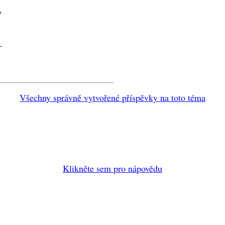
y
_
Všechny správně vytvořené příspěvky na toto téma
Klikněte sem pro nápovědu