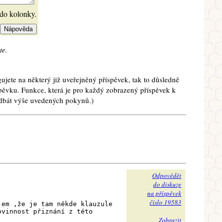
 do kolonky.
te.
ujete na některý již uveřejněný příspěvek, tak to důsledně
spěvku. Funkce, která je pro každý zobrazený příspěvek k
e dbát výše uvedených pokynů.)
Odpovědět
do diskuze
na příspěvek
číslo 19583
jem ,že je tam někde klauzule
ovinnost přiznání z této
Zobrazit