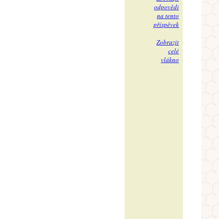
odpovědi
na tento
příspěvek
Zobrazit
celé
vlákno