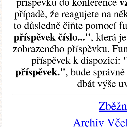
v
příspěvku do konference
případě, že reagujete na něk
to důsledně čiňte pomocí 
příspěvek číslo..."
, která j
zobrazeného příspěvku. Fun
příspěvek k dispozici:
příspěvek."
, bude správně 
dbát výše u
Zběžn
Archiv Včel