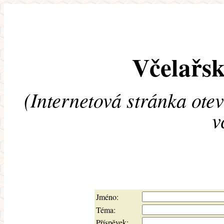
Včelařsk
(Internetová stránka ote
v
Jméno:
Téma:
Příspěvek: