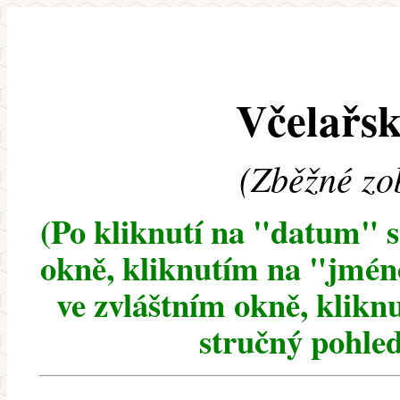
Včelařsk
(Zběžné zo
(Po kliknutí na "datum" 
okně, kliknutím na "jméno
ve zvláštním okně, klikn
stručný pohled