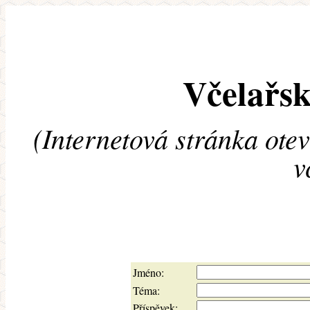
Včelařsk
(Internetová stránka ote
v
Jméno:
Téma:
Příspěvek: