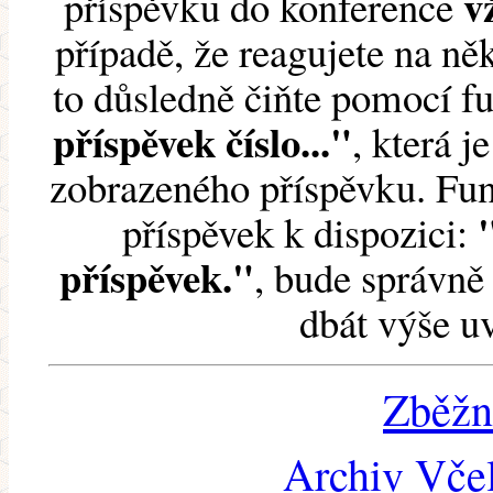
v
příspěvku do konference
případě, že reagujete na něk
to důsledně čiňte pomocí 
příspěvek číslo..."
, která j
zobrazeného příspěvku. Fun
příspěvek k dispozici:
příspěvek."
, bude správně 
dbát výše u
Zběžn
Archiv Včel