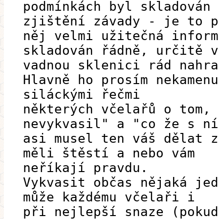
podmínkách byl skladován 
zjištění závady - je to p
něj velmi užitečná inform
skladován řádně, určitě v
vadnou sklenici rád nahra
Hlavně ho prosím nekamenu
siláckými řečmi
některých včelařů o tom, 
nevykvasil" a "co že s ní
asi musel ten váš dělat z
měli štěstí a nebo vám
neříkají pravdu.
Vykvasit občas nějaká jed
může každému včelaři i
při nejlepší snaze (pokud