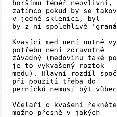
horšímu téměř neovlivní,
zatímco pokud by se takov
v jedné sklenici, byl
by z ní spolehlivě 'graná
Kvasící med není nutné vy
potřebu není zdravotně
závadný (medovinu také po
je to vykvašený roztok
medu). Hlavní rozdíl spoč
při použití třeba do
perníčků nemusí být vůbec
Včelaři o kvašení řekněte
možno přesně v jakých