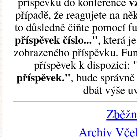
v
příspěvku do konference
případě, že reagujete na něk
to důsledně čiňte pomocí 
příspěvek číslo..."
, která j
zobrazeného příspěvku. Fun
příspěvek k dispozici:
příspěvek."
, bude správně 
dbát výše u
Zběžn
Archiv Včel