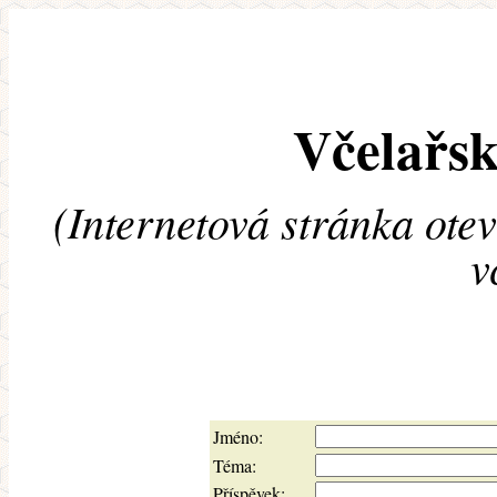
Včelařsk
(Internetová stránka ote
v
Jméno:
Téma:
Příspěvek: