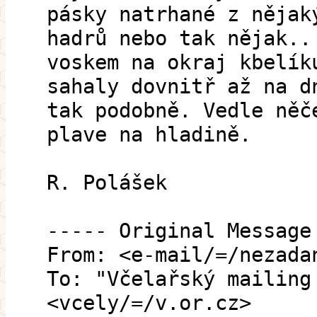
pásky natrhané z nějak
hadrů nebo tak nějak..
voskem na okraj kbelík
sahaly dovnitř až na d
tak podobně. Vedle něč
plave na hladině.
R. Polášek
----- Original Message
From: <e-mail/=/nezada
To: "Včelařský mailing
<vcely/=/v.or.cz>