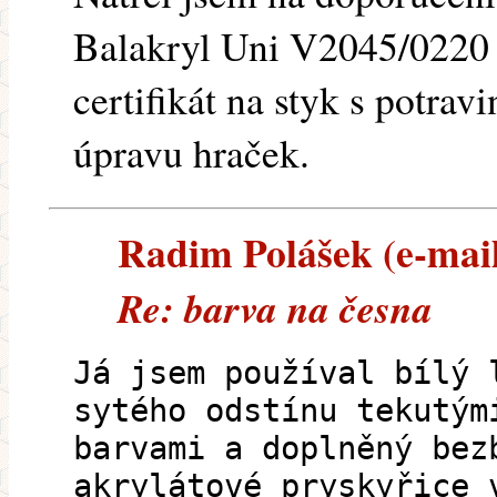
Balakryl Uni V2045/0220 
certifikát na styk s potra
úpravu hraček.
Radim Polášek (e-maile
Re: barva na česna
Já jsem používal bílý 
sytého odstínu tekutým
barvami a doplněný bez
akrylátové pryskyřice 