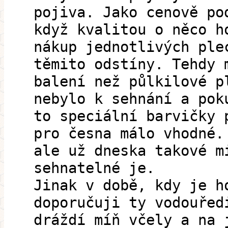
pojiva. Jako cenově po
když kvalitou o něco h
nákup jednotlivých ple
těmito odstíny. Tehdy 
balení než půlkilové p
nebylo k sehnání a pok
to speciální barvičky 
pro česna málo vhodné.
ale už dneska takové m
sehnatelné je.
Jinak v době, kdy je h
doporučuji ty vodouřed
dráždí míň včely a na 