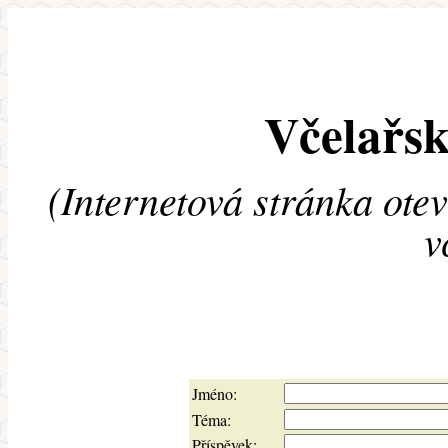
Včelařsk
(Internetová stránka ote
v
Jméno:
Téma:
Příspěvek: