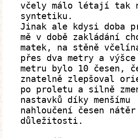
včely málo létají tak 
syntetiku.
Jinak ale kdysi doba p
mě v době zakládání ch
matek, na stěně včelín
přes dva metry a výšce
metru bylo 10 česen, č
znatelně zlepšoval ori
po proletu a silně zme
nastavků díky menšímu
nahloučení česen nátěr
důležitosti.