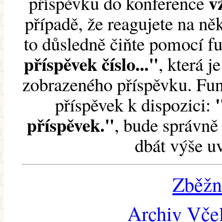
v
příspěvku do konference
případě, že reagujete na něk
to důsledně čiňte pomocí 
příspěvek číslo..."
, která j
zobrazeného příspěvku. Fun
příspěvek k dispozici:
příspěvek."
, bude správně 
dbát výše u
Zběžn
Archiv Včel