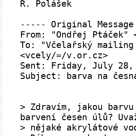
R. Polášek
----- Original Message
From: "Ondřej Ptáček" 
To: "Včelařský mailing
<vcely/=/v.or.cz>
Sent: Friday, July 28,
Subject: barva na česn
> Zdravím, jakou barvu
barvení česen úlů? Uva
> nějaké akrylátové vo