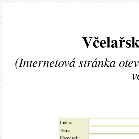
Včelařsk
(Internetová stránka ote
v
Jméno:
Téma:
Příspěvek: