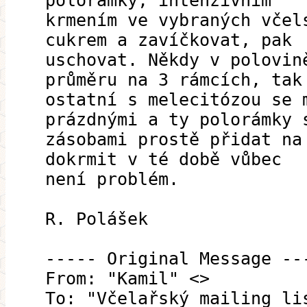
polorámky, intenzívním
krmením ve vybraných včel
cukrem a zavíčkovat, pak
uschovat. Někdy v polovin
průměru na 3 rámcích, tak
ostatní s melecitózou se 
prázdnými a ty polorámky 
zásobami prostě přidat na
dokrmit v té době vůbec
není problém.
R. Polášek
----- Original Message --
From: "Kamil" <>
To: "Včelařský mailing li