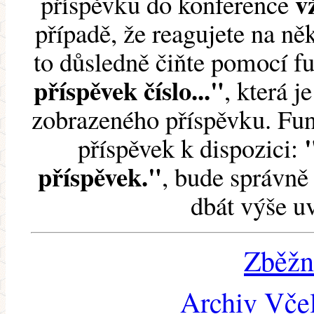
v
příspěvku do konference
případě, že reagujete na něk
to důsledně čiňte pomocí 
příspěvek číslo..."
, která j
zobrazeného příspěvku. Fun
příspěvek k dispozici:
příspěvek."
, bude správně 
dbát výše u
Zběžn
Archiv Včel