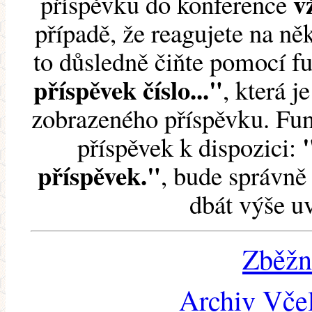
v
příspěvku do konference
případě, že reagujete na něk
to důsledně čiňte pomocí 
příspěvek číslo..."
, která j
zobrazeného příspěvku. Fun
příspěvek k dispozici:
příspěvek."
, bude správně 
dbát výše u
Zběžn
Archiv Včel