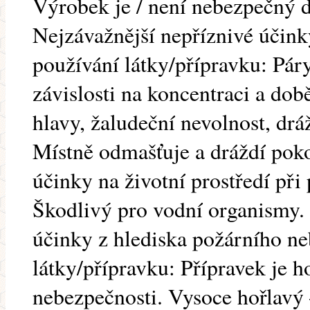
Výrobek je / není nebezpečný 
Nejzávažnější nepříznivé účink
používání látky/přípravku: Páry
závislosti na koncentraci a dob
hlavy, žaludeční nevolnost, drá
Místně odmašťuje a dráždí pok
účinky na životní prostředí při
Škodlivý pro vodní organismy. 
účinky z hlediska požárního ne
látky/přípravku: Přípravek je h
nebezpečnosti. Vysoce hořlavý 