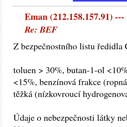
Eman (212.158.157.91) --- 
Re: BEF
Z bezpečnostního listu ředidla
toluen > 30%, butan-1-ol <10%
<15%, benzínová frakce (ropná
těžká (nízkovroucí hydrogenov
Údaje o nebezpečnosti látky ne