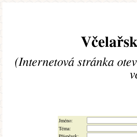
Včelařsk
(Internetová stránka ote
v
Jméno:
Téma:
Příspěvek: