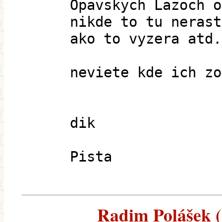
Opavskych Lazoch o
nikde to tu nerast
ako to vyzera atd.
neviete kde ich zo
dik
Pista
Radim Polášek (e