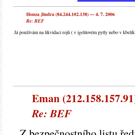
Honza Jindra (84.244.102.138) --- 4. 7. 2006
Re: BEF
Já používám na likvidaci rojů ( v igelitovém pytly nebo v kbelík
Eman (212.158.157.91) 
Re: BEF
Z bezpečnostního listu řed