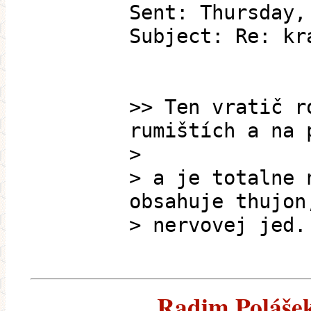
Sent: Thursday,
Subject: Re: kr
>> Ten vratič r
rumištích a na 
>
> a je totalne 
obsahuje thujon
> nervovej jed.
Radim Polášek 