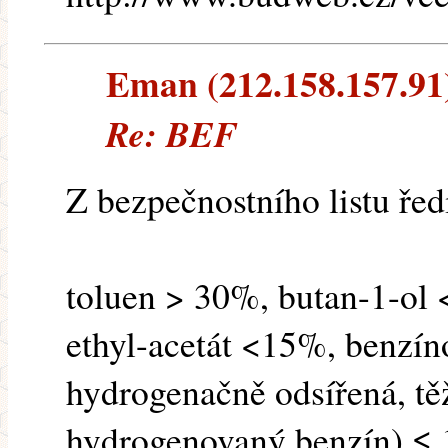
Eman (212.158.157.91) 
Re: BEF
Z bezpečnostního listu řed
toluen > 30%, butan-1-ol
ethyl-acetát <15%, benzín
hydrogenačně odsířená, tě
hydrogenovaný benzín) ≤