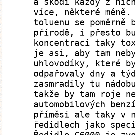
a škodí každý z nic
více, některé méně.
toluenu se poměrně 
přírodě, i přesto b
koncentraci taky to
je asi, aby tam neb
uhlovodíky, které b
odpařovaly dny a tý
zasmradily tu nádob
takže by tam roje n
automobilových benz
příměsi ale taky v 
ředidlech jako spec