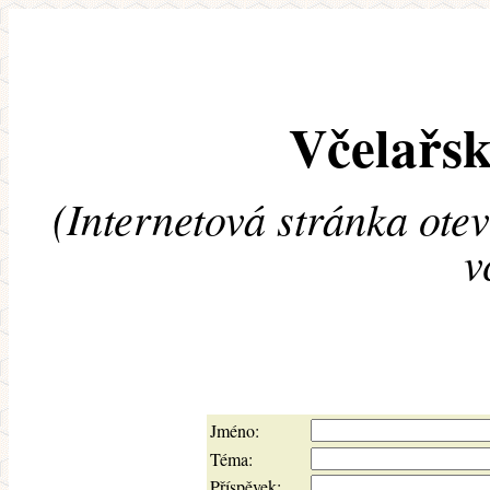
Včelařsk
(Internetová stránka ote
v
Jméno:
Téma:
Příspěvek: