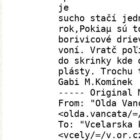
je
sucho stačí jed
rok,Pokiaµ sú t
borivicové drie
voní. Vratč poľ
do skrinky kde 
plásty. Trochu 
Gabi M.Komínek
----- Original 
From: "Olda Van
<olda.vancata/=
To: "Vcelarska 
<vcely/=/v.or.c