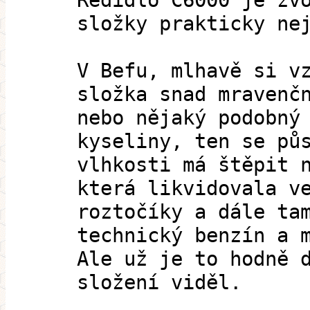
Ředidlo C6000 je zv
složky prakticky ne
V Befu, mlhavě si v
složka snad mravenč
nebo nějaký podobný
kyseliny, ten se pů
vlhkosti má štěpit 
která likvidovala v
roztočíky a dále ta
technický benzín a 
Ale už je to hodně 
složení viděl.