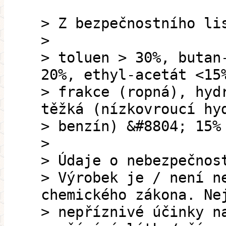
> Z bezpečnostního li
>
> toluen > 30%, butan
20%, ethyl-acetát <15
> frakce (ropná), hyd
těžká (nízkovroucí hy
> benzín) &#8804; 15%
>
> Údaje o nebezpečnos
> Výrobek je / není n
chemického zákona. Ne
> nepříznivé účinky n