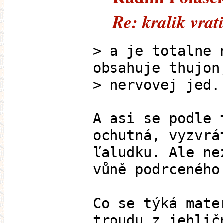
Re: kralik vrat
> a je totalne 
obsahuje thujon
> nervovej jed.
A asi se podle 
ochutná, vyzvrá
ľaludku. Ale ne
vůně podrceného
Co se týká mate
troudu z jehlič