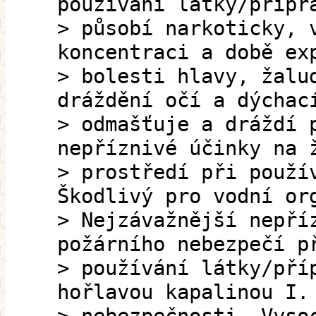
používání látky/přípr
> působí narkoticky, 
koncentraci a době ex
> bolesti hlavy, žalu
dráždění očí a dýchac
> odmašťuje a dráždí 
nepříznivé účinky na 
> prostředí při použí
Škodlivý pro vodní or
> Nejzávažnější nepří
požárního nebezpečí p
> používání látky/pří
hořlavou kapalinou I.