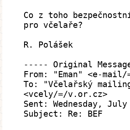
Co z toho bezpečnostn
pro včelaře?
R. Polášek
----- Original Messag
From: "Eman" <e-mail/
To: "Včelařský mailin
<vcely/=/v.or.cz>
Sent: Wednesday, July
Subject: Re: BEF