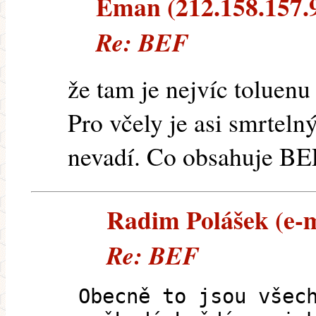
Eman (212.158.157.91
Re: BEF
že tam je nejvíc toluenu 
Pro včely je asi smrteln
nevadí. Co obsahuje BEF
Radim Polášek (e-ma
Re: BEF
Obecně to jsou všec