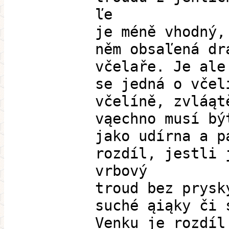
ľe
je méně vhodný,
něm obsaľená dr
včelaře. Je ale
se jedná o včel
včelíně, zvláąt
vąechno musí bý
jako udírna a p
rozdíl, jestli 
vrbový
troud bez prysk
suché ąiąky či 
Venku je rozdíl