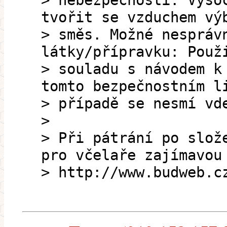
> nebezpečnosti. Vyso
tvořit se vzduchem vý
> směs. Možné nespráv
látky/přípravku: Použ
> souladu s návodem k
tomto bezpečnostním l
> případě se nesmí vd
>
> Při pátrání po slož
pro včelaře zajímavou
> http://www.budweb.c