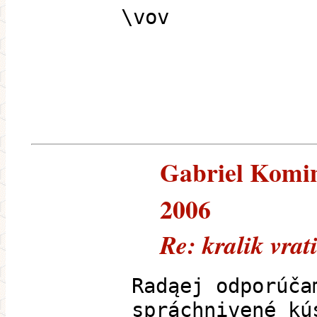
\vov
Gabriel Komine
2006
Re: kralik vrat
Radąej odporúča
spráchnivené kú