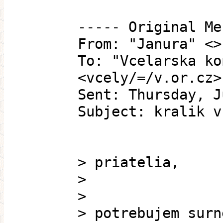
----- Original Me
From: "Janura" <>
To: "Vcelarska ko
<vcely/=/v.or.cz>
Sent: Thursday, J
Subject: kralik v
> priatelia,
>
>
> potrebujem surn