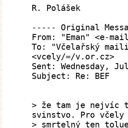
R. Polášek
----- Original Mess
From: "Eman" <e-mai
To: "Včelařský mail
<vcely/=/v.or.cz>
Sent: Wednesday, Ju
Subject: Re: BEF
> že tam je nejvíc 
svinstvo. Pro včely
> smrtelný ten tolu