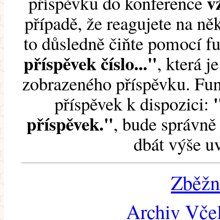
v
příspěvku do konference
případě, že reagujete na něk
to důsledně čiňte pomocí 
příspěvek číslo..."
, která j
zobrazeného příspěvku. Fun
příspěvek k dispozici:
příspěvek."
, bude správně 
dbát výše u
Zběžn
Archiv Včel