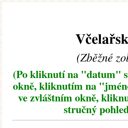
Včelařsk
(Zběžné zo
(Po kliknutí na "datum" 
okně, kliknutím na "jméno
ve zvláštním okně, klikn
stručný pohled