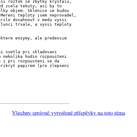
tsi roztok se zbytky krystalu,
ed zcela tekuty, asi by to
elky objem. Sklenice se budou
 Mereni teploty jsem neprovadel,
arilo dosahnout v medu vyssi
slunci trvale, a vyssi teploty
ektere enzymy, ale predevsim
ni svetla pri skladovani
m nekolika hodin rozpousteni
e i pri rozpousteni se da
prikryt papirem (pro zlepseni
Všechny správně vytvořené příspěvky na toto téma