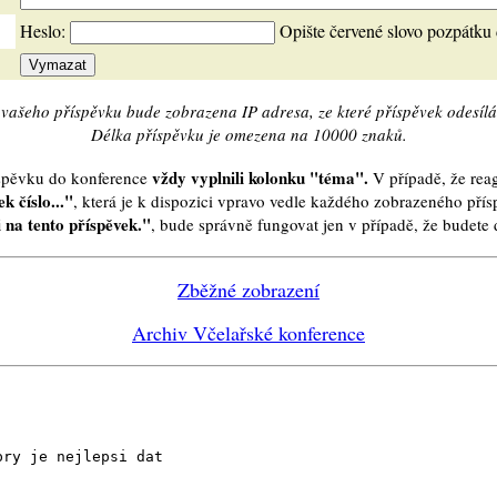
Heslo:
Opište červené slovo pozpátku
vašeho příspěvku bude zobrazena IP adresa, ze které příspěvek odesílá
Délka příspěvku je omezena na 10000 znaků.
vždy vyplnili kolonku "téma".
íspěvku do konference
V případě, že reag
k číslo..."
, která je k dispozici vpravo vedle každého zobrazeného pří
 na tento příspěvek."
, bude správně fungovat jen v případě, že budet
Zběžné zobrazení
Archiv Včelařské konference
pry je nejlepsi dat