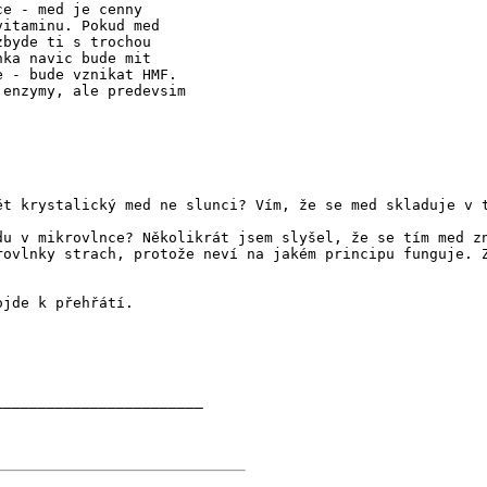
ce - med je cenny
vitaminu. Pokud med
zbyde ti s trochou
nka navic bude mit
e - bude vznikat HMF.
 enzymy, ale predevsim
ět krystalický med ne slunci? Vím, že se med skladuje v 
du v mikrovlnce? Několikrát jsem slyšel, že se tím med z
rovlnky strach, protože neví na jakém principu funguje. 
ojde k přehřátí.
________________________