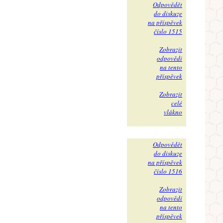
Odpovědět
do diskuze
na příspěvek
číslo 1515
Zobrazit
odpovědi
na tento
příspěvek
Zobrazit
celé
vlákno
Odpovědět
do diskuze
na příspěvek
číslo 1516
Zobrazit
odpovědi
na tento
příspěvek