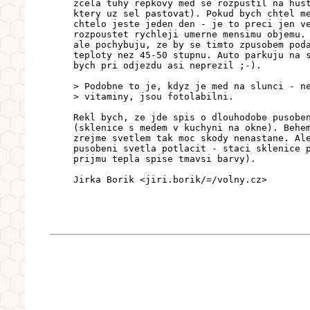
zcela tuhy repkovy med se rozpustil na hus
ktery uz sel pastovat). Pokud bych chtel m
chtelo jeste jeden den - je to preci jen v
rozpoustet rychleji umerne mensimu objemu.
ale pochybuju, ze by se timto zpusobem pod
teploty nez 45-50 stupnu. Auto parkuju na 
bych pri odjezdu asi neprezil ;-).
> Podobne to je, kdyz je med na slunci - n
> vitaminy, jsou fotolabilni.
Rekl bych, ze jde spis o dlouhodobe pusobe
(sklenice s medem v kuchyni na okne). Behe
zrejme svetlem tak moc skody nenastane. Al
pusobeni svetla potlacit - staci sklenice 
prijmu tepla spise tmavsi barvy).
Jirka Borik <jiri.borik/=/volny.cz>