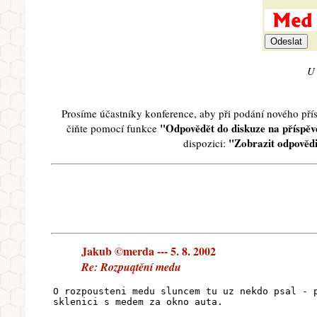
U 
Prosíme účastníky konference, aby při podání nového př
"Odpovědět do diskuze na příspěve
čiňte pomocí funkce
"Zobrazit odpovědi
dispozici:
Jakub ©merda --- 5. 8. 2002
Re: Rozpuątění medu
O rozpousteni medu sluncem tu uz nekdo psal - 
sklenici s medem za okno auta.