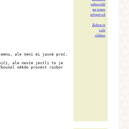
odpovědi
na tento
příspěvek
Zobrazit
celé
vlákno
temnu, ale není mi jasné proč.
ničí, ale nevím jestli to je
Zkoušel někdo provést rozbor