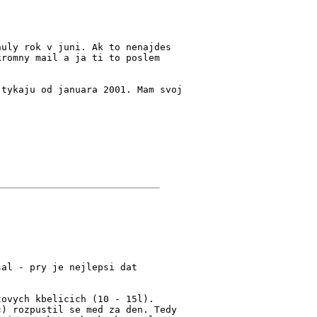
nuly rok v juni. Ak to nenajdes
kromny mail a ja ti to poslem
.
 tykaju od januara 2001. Mam svoj
sal - pry je nejlepsi dat
tovych kbelicich (10 - 15l).
c) rozpustil se med za den. Tedy