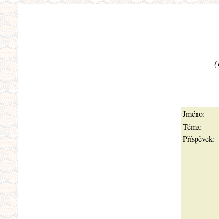
(
Jméno:
Téma:
Příspěvek: