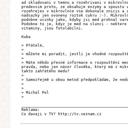
ad skladovani v temnu a rozehrivani v mikrovln
predevsim proto, ze obsahuje enzymy a spoustu 
rozehrejes v mikrovlnce vse dokonale znicis a 
nadsazky jen ovoneny roztok cukru :-). Mikrovl
podobne ucinky jako, kdyby jsi med prohnal var
Podobne to je, kdyz je med na slunci - nektere
vitaminy, jsou fotolabilni.
Kuba
> Přátelé,
>
> můžete mi poradit, jestli je vhodné rozpoušt
>
> Máte někdo přesné informace o rozpouštění me
pravda, nebo jen názor člověka, který má z mik
takto zahřátého medu?
>
> Samozřejmě u obou metod předpokládám, že ned
>
>
> Michal Pol
>
______________________________________________
Reklama:
Co davaji v TV? http://tv.seznam.cz