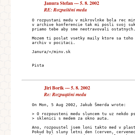
Janura Stefan --- 5. 8. 2002
RE: Rozpuštění medu
O rozpustani medu v mikrovlnke bola rec mi
v archive konferencie tak mi posli svoj su
priamo tebe aby sme neotravovali ostatnych
Mozem ti poslat vsetky maily ktore sa toho
archiv v pocitaci.
Janura/=/minv.sk
Pista
Jiri Borik --- 5. 8. 2002
Re: Rozpuątění medu
On Mon, 5 Aug 2002, Jakub Šmerda wrote:
> O rozpousteni medu sluncem tu uz nekdo p
> sklenici s medem za okno auta.
Ano, rozpoustel jsem loni takto med v plas
Pokud byl sluny letni den (cerven, cervene