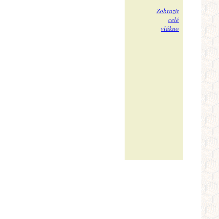
Zobrazit
celé
vlákno