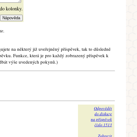
 do kolonky.
te.
ujete na některý již uveřejněný příspěvek, tak to důsledně
spěvku. Funkce, která je pro každý zobrazený příspěvek k
e dbát výše uvedených pokynů.)
Odpovědět
do diskuze
na příspěvek
číslo 1513
Zobrazit