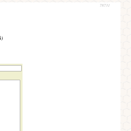
78731
ů)