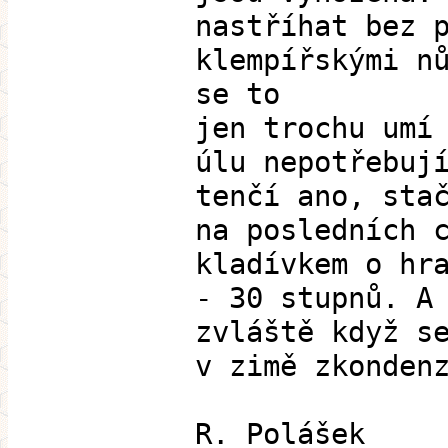
nastříhat bez 
klempířskými n
se to
jen trochu umí
úlu nepotřebuj
tenčí ano, sta
na posledních 
kladívkem o hr
- 30 stupnů. A
zvláště když s
v zimě zkonden
R. Polášek