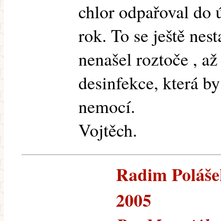
chlor odpařoval do ú
rok. To se ještě ne
nenašel roztoče , až
desinfekce, která by
nemocí.
Vojtěch.
Radim Polášek
2005