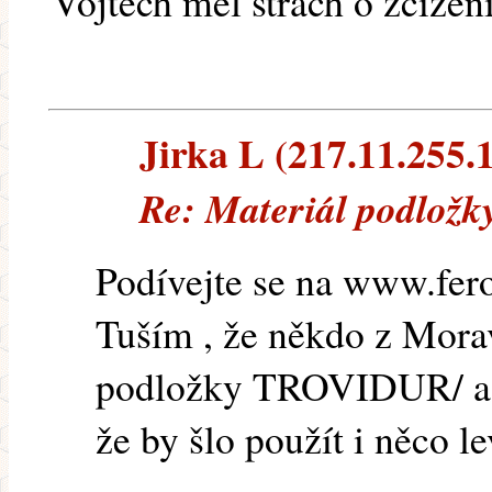
Vojtěch měl strach o zcizen
Jirka L (217.11.255.1
Re: Materiál podložk
Podívejte se na www.fer
Tuším , že někdo z Mora
podložky TROVIDUR/ as
že by šlo použít i něco l