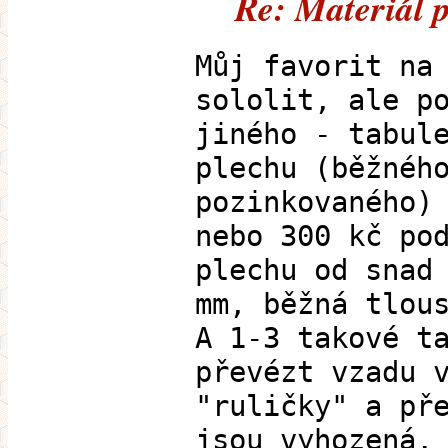
Re: Materiál 
Můj favorit na
sololit, ale p
jiného - tabul
plechu (běžnéh
pozinkovaného)
nebo 300 kč po
plechu od snad
mm, běžná tlou
A 1-3 takové t
převézt vzadu 
"ruličky" a př
jsou vyhozená.