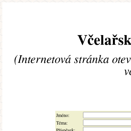
Včelařsk
(Internetová stránka ote
v
Jméno:
Téma:
Příspěvek: