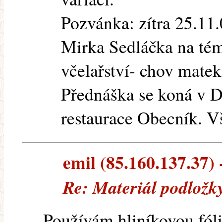
Pozvánka: zítra 25.11
Mirka Sedláčka na tém
včelařství- chov matek
Přednáška se koná v D
restaurace Obecník. V
emil (85.160.137.37) 
Re: Materiál podložk
Používám hliníkovou fólij