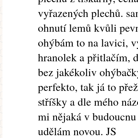
vyřazených plechů. sa
ohnutí lemů kvůli pevn
ohýbám to na lavici, 
hranolek a přitlačím, 
bez jakékoliv ohýbačk
perfekto, tak já to pře
stříšky a dle mého ná
mi nějaká v budoucnu 
udělám novou. JS