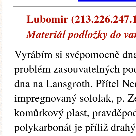
Lubomir (213.226.247.12
Materiál podložky do va
Vyrábím si svépomocně dna
problém zasouvatelných po
dna na Lansgroth. Přítel Ne
impregnovaný sololak, p. Ze
komůrkový plast, pravděpo
polykarbonát je příliž drah