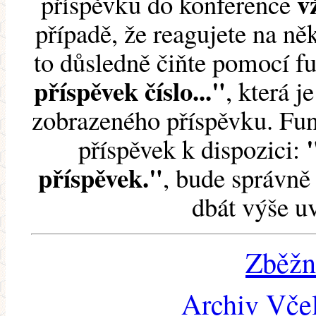
v
příspěvku do konference
případě, že reagujete na něk
to důsledně čiňte pomocí 
příspěvek číslo..."
, která j
zobrazeného příspěvku. Fun
příspěvek k dispozici:
příspěvek."
, bude správně 
dbát výše u
Zběžn
Archiv Včel