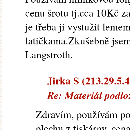
cenu šrotu tj.cca 10Kč z
je třeba ji vystužit lem
latičkama.Zkušebně jsem 
Langstroth.
Jirka S (213.29.5.4
Re: Materiál podlo
Zdravím, používám po
plechu z tiskárny, ce