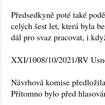
Předsedkyně poté také podě
celých šest let, která byla
dál pro svaz pracovat, i kd
XXI/1008/10/2021/RV Usne
Návrhová́ komise předložila
Přítomno bylo před hlasová