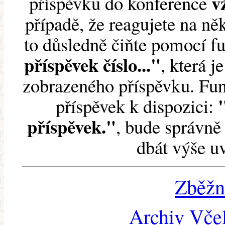
v
příspěvku do konference
případě, že reagujete na něk
to důsledně čiňte pomocí 
příspěvek číslo..."
, která j
zobrazeného příspěvku. Fun
příspěvek k dispozici:
příspěvek."
, bude správně 
dbát výše u
Zběžn
Archiv Včel