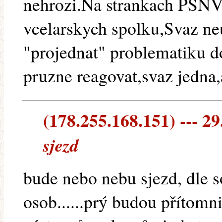
nehrozi.Na strankach PSNV 
vcelarskych spolku,Svaz neu
"projednat" problematiku do
pruzne reagovat,svaz jedna,a
(178.255.168.151) --- 29
sjezd
bude nebo nebu sjezd, dle 
osob......prý budou přítomn