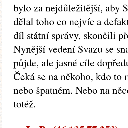
bylo za nejdůležitější, aby 
dělal toho co nejvíc a defak
díl státní správy, skončili 
Nynější vedení Svazu se sna
půjde, ale jasné cíle dopře
Čeká se na někoho, kdo to 
nebo špatném. Nebo na něco
totéž.