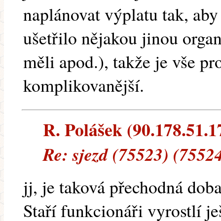
naplánovat výplatu tak, aby
ušetřilo nějakou jinou orga
měli apod.), takže je vše p
komplikovanější.
R. Polášek (90.178.51.17
Re: sjezd (75523) (7552
jj, je taková přechodná doba
Staří funkcionáři vyrostlí j