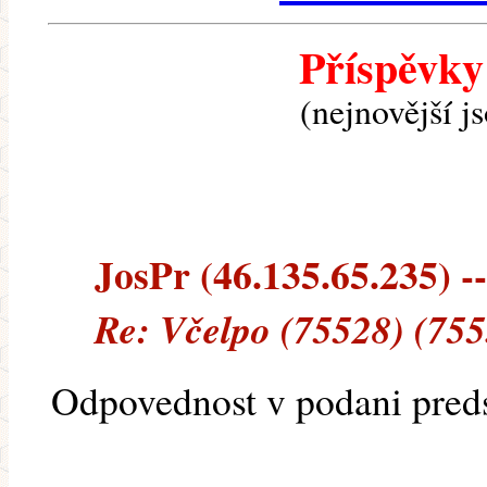
Příspěvky
(nejnovější j
JosPr (46.135.65.235) --
Re: Včelpo (75528) (755
Odpovednost v podani preds