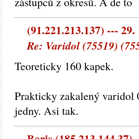
zástupců z okresů. A de to
(91.221.213.137) --- 29.
Re: Varidol (75519) (75
Teoreticky 160 kapek.
Prakticky zakalený varidol 
jedny. Asi tak.
Boris (185.213.144.37) -