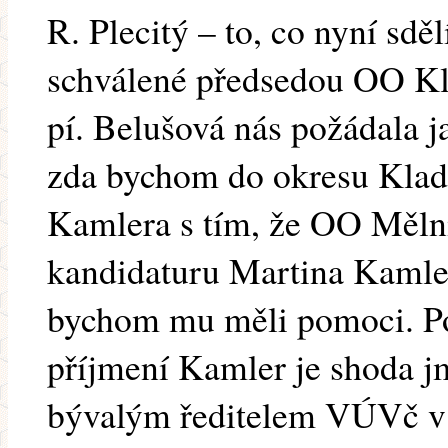
R. Plecitý – to, co nyní s
schválené předsedou OO K
pí. Belušová nás požádala 
zda bychom do okresu Kladn
Kamlera s tím, že OO Měln
kandidaturu Martina Kamler
bychom mu měli pomoci. P
příjmení Kamler je shoda j
bývalým ředitelem VÚVč v D