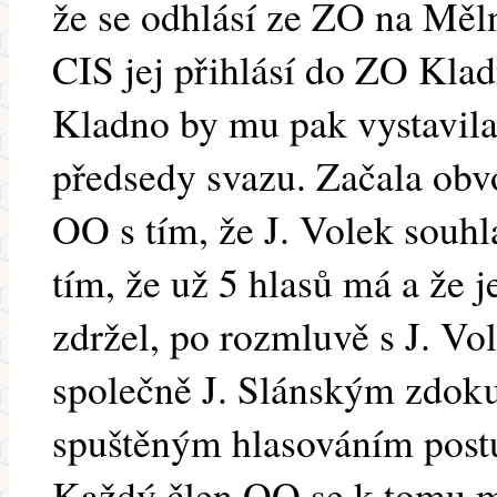
že se odhlásí ze ZO na Měln
CIS jej přihlásí do ZO Klad
Kladno by mu pak vystavila
předsedy svazu. Začala obv
OO s tím, že J. Volek souhla
tím, že už 5 hlasů má a že j
zdržel, po rozmluvě s J. Vol
společně J. Slánským zdoku
spuštěným hlasováním postu
Každý člen OO se k tomu mo