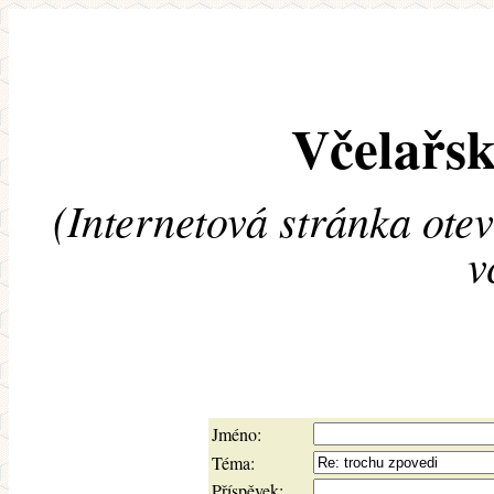
Včelařsk
(Internetová stránka ote
v
Jméno:
Téma:
Příspěvek: