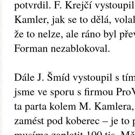
potvrdil. F. Krejčí vystoupil
Kamler, jak se to dělá, vola
že to nelze, ale ráno byl př
Forman nezablokoval.
Dále J. Šmíd vystoupil s tí
jsme ve sporu s firmou ProV
ta parta kolem M. Kamlera
zamést pod koberec – je to 
musíme zaplatit 100 tis. Mě