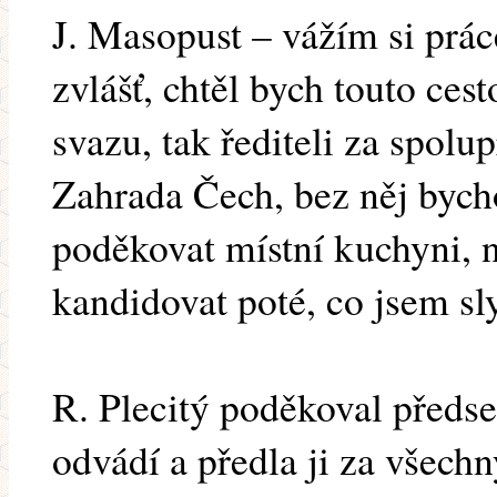
J. Masopust – vážím si pr
zvlášť, chtěl bych touto ces
svazu, tak řediteli za spolu
Zahrada Čech, bez něj bycho
poděkovat místní kuchyni, n
kandidovat poté, co jsem sly
R. Plecitý poděkoval předse
odvádí a předla ji za všechn