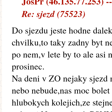
JosPr (46.135.77.253) --
Re: sjezd (75523)
Do sjezdu jeste hodne dalek
chvilku,to taky zadny byt 
po nem,v lete by to ale asi
prosinec.
Na deni v ZO nejaky sjezd n
nebo nebude,nas moc bolet 
hlubokych kolejich,ze stej