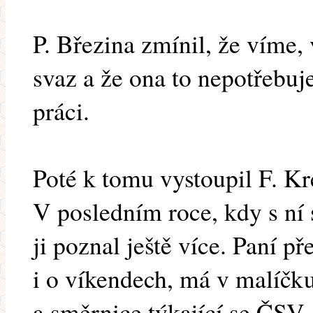
P. Březina zmínil, že víme, 
svaz a že ona to nepotřebuje
práci.
Poté k tomu vystoupil F. Kre
V posledním roce, kdy s ní 
ji poznal ještě více. Paní p
i o víkendech, má v malíčk
a směrnice týkající se ČSV.