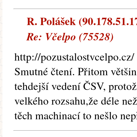
R. Polášek (90.178.51.17
Re: Včelpo (75528)
http://pozustalostvcelpo.cz/
Smutné čtení. Přitom větši
tehdejší vedení ČSV, protož
velkého rozsahu,že déle ne
těch machinací to nešlo nep