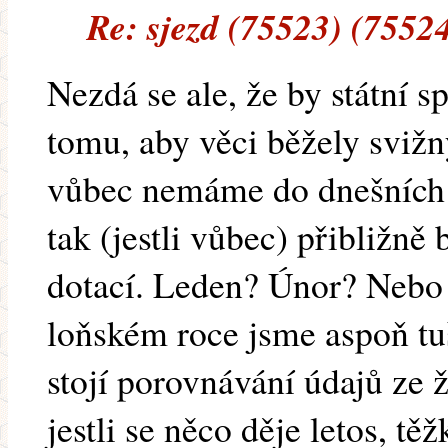
Re: sjezd (75523) (7552
Nezdá se ale, že by státní s
tomu, aby věci běžely sviž
vůbec nemáme do dnešních d
tak (jestli vůbec) přibližně
dotací. Leden? Únor? Nebo
loňském roce jsme aspoň tu
stojí porovnávání údajů ze 
jestli se něco děje letos, těž