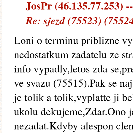
JosPr (46.135.77.253) --
Re: sjezd (75523) (7552
Loni o terminu priblizne vy
nedostatkum zadatelu ze st
info vypadly,letos zda se,pr
ve svazu (75515).Pak se naj
je tolik a tolik,vyplatte ji 
ukolu dekujeme,Zdar.Ono je
nezadat.Kdyby alespon clens