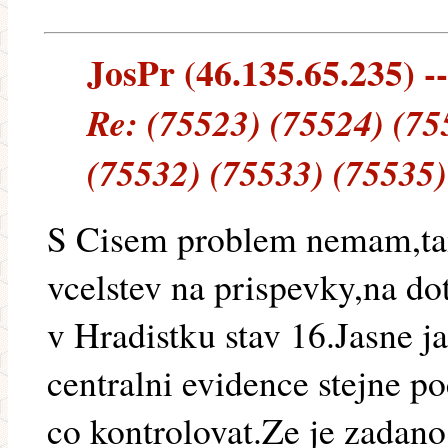
JosPr (46.135.65.235) --
Re: (75523) (75524) (75
(75532) (75533) (75535)
S Cisem problem nemam,tam
vcelstev na prispevky,na do
v Hradistku stav 16.Jasne j
centralni evidence stejne p
co kontrolovat.Ze je zadano 