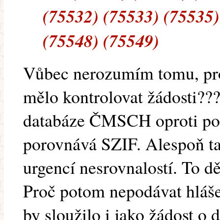
(75532) (75533) (75535)
(75548) (75549)
Vůbec nerozumím tomu, pr
mělo kontrolovat žádosti???
databáze ČMSCH oproti po
porovnává SZIF. Alespoň ta
urgencí nesrovnalostí. To 
Proč potom nepodávat hláš
by sloužilo i jako žádost o d