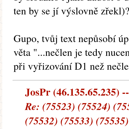
ten by se jí výslovně zřekl)
Gupo, tvůj text nepůsobí úp
věta "...nečlen je tedy nuc
při vyřizování D1 než nečle
JosPr (46.135.65.235) --
Re: (75523) (75524) (75
(75532) (75533) (75535)