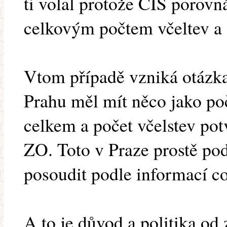
ti volal protože CIS porovn
celkovým počtem včeltev a 
Vtom případě vzniká otázka,
Prahu měl mít něco jako poč
celkem a počet včelstev pot
ZO. Toto v Praze prostě po
posoudit podle informací co
A to je důvod a politika od 