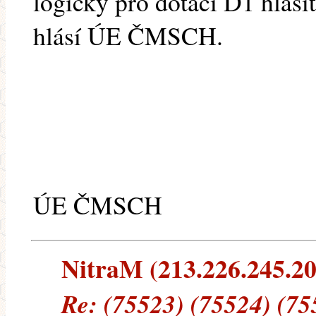
logicky pro dotaci D1 hlási
hlásí ÚE ČMSCH.
ÚE ČMSCH
NitraM (213.226.245.20)
Re: (75523) (75524) (75