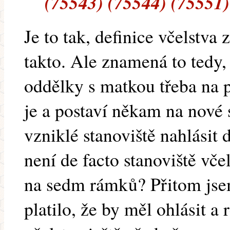
(75543) (75544) (75551)
Je to tak, definice včelstva
takto. Ale znamená to tedy,
oddělky s matkou třeba na p
je a postaví někam na nové 
vzniklé stanoviště nahlásit 
není de facto stanoviště vč
na sedm rámků? Přitom jsem
platilo, že by měl ohlásit a 