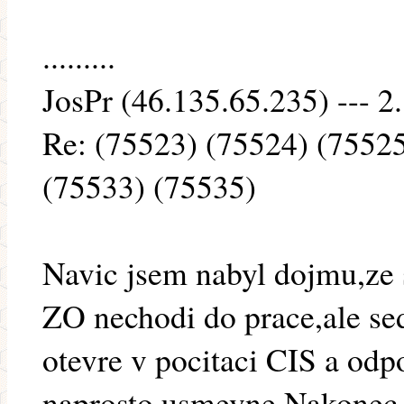
.........
JosPr (46.135.65.235) --- 2
Re: (75523) (75524) (7552
(75533) (75535)
Navic jsem nabyl dojmu,ze 
ZO nechodi do prace,ale se
otevre v pocitaci CIS a odp
naprosto usmevne.Nakonec 