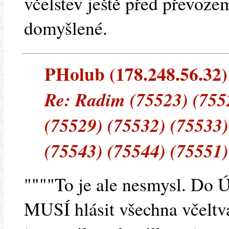
včelstev ještě před převoze
domyšlené.
PHolub (178.248.56.32) 
Re: Radim (75523) (755
(75529) (75532) (75533)
(75543) (75544) (75551)
""""To je ale nesmysl. D
MUSÍ hlásit všechna včeltva