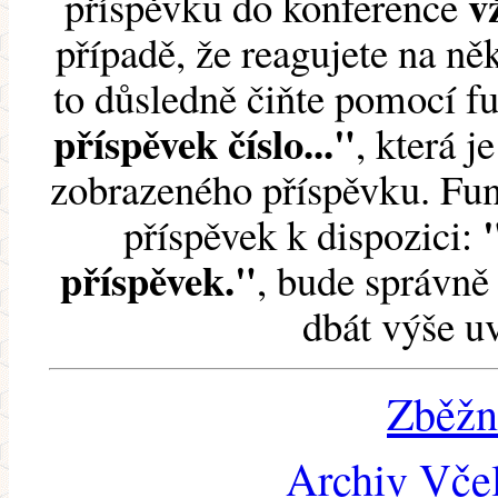
v
příspěvku do konference
případě, že reagujete na něk
to důsledně čiňte pomocí 
příspěvek číslo..."
, která j
zobrazeného příspěvku. Fun
příspěvek k dispozici:
příspěvek."
, bude správně 
dbát výše u
Zběžn
Archiv Včel