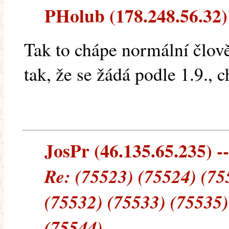
PHolub (178.248.56.32) 
Tak to chápe normální člově
tak, že se žádá podle 1.9., 
JosPr (46.135.65.235) --
Re: (75523) (75524) (75
(75532) (75533) (75535)
(75544)