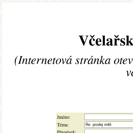
Včelařsk
(Internetová stránka ote
v
Jméno:
Téma:
Příspěvek: