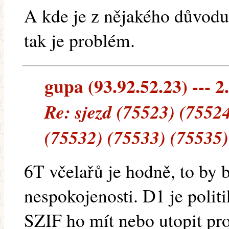
A kde je z nějakého důvodu
tak je problém.
gupa (93.92.52.23) --- 2
Re: sjezd (75523) (7552
(75532) (75533) (75535)
6T včelařů je hodně, to by 
nespokojenosti. D1 je polit
SZIF ho mít nebo utopit pro