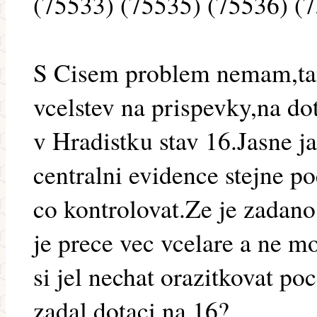
(75533) (75535) (75536) (
S Cisem problem nemam,tam
vcelstev na prispevky,na do
v Hradistku stav 16.Jasne j
centralni evidence stejne p
co kontrolovat.Ze je zadano 
je prece vec vcelare a ne 
si jel nechat orazitkovat po
zadal dotaci na 16?