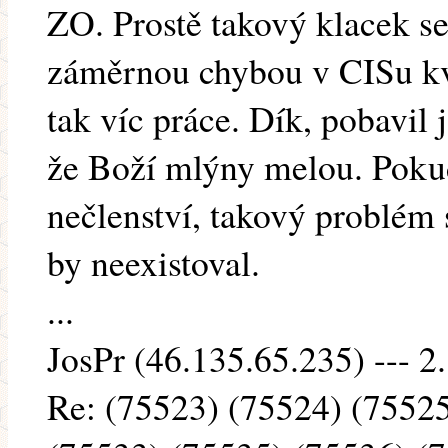
ZO. Prostě takový klacek s
záměrnou chybou v CISu kvůl
tak víc práce. Dík, pobavil 
že Boží mlýny melou. Poku
nečlenství, takový problém 
by neexistoval.
...
JosPr (46.135.65.235) --- 2
Re: (75523) (75524) (7552