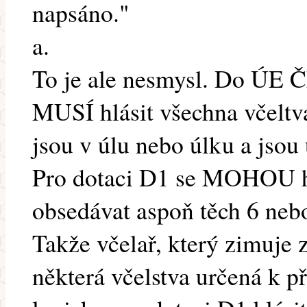
napsáno."
a.
To je ale nesmysl. Do ÚE
MUSÍ hlásit všechna včeltva
jsou v úlu nebo úlku a jsou
Pro dotaci D1 se MOHOU hl
obsedávat aspoň těch 6 neb
Takže včelař, který zimuje
některá včelstva určená k p