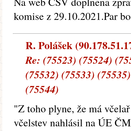
Na web CSV doplnena zprava
komise z 29.10.2021.Par bo
R. Polášek (90.178.51.17
Re: (75523) (75524) (75
(75532) (75533) (75535)
(75544)
"Z toho plyne, že má včelař
včelstev nahlásil na ÚE ČM