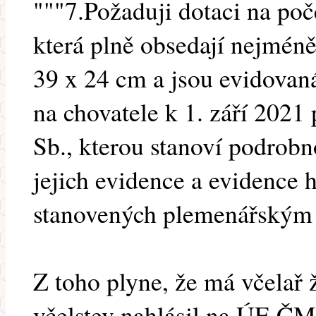
"""7.Požaduji dotaci na poč
která plně obsedají nejmén
39 x 24 cm a jsou evidovaná
na chovatele k 1. září 2021
Sb., kterou stanoví podrobn
jejich evidence a evidence 
stanovených plemenářským
Z toho plyne, že má včelař 
včelstev nahlásil na ÚE ČM