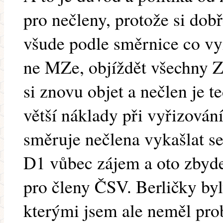
pro nečleny, protože si dob
všude podle směrnice co v
ne MZe, objíždět všechny Z
si znovu objet a nečlen je
větší náklady při vyřizován
směruje nečlena vykašlat s
D1 vůbec zájem a oto zbyde
pro členy ČSV. Berličky byl
kterými jsem ale neměl pro