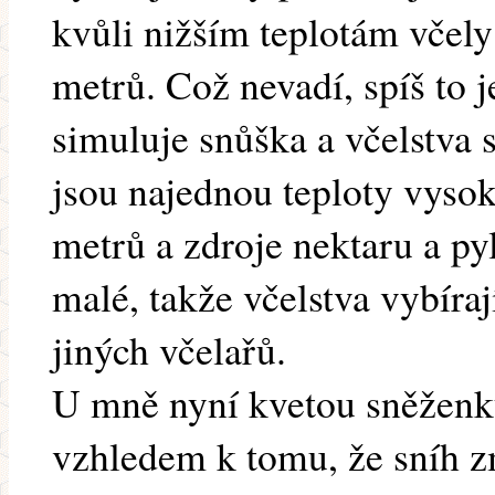
kvůli nižším teplotám včely 
metrů. Což nevadí, spíš to j
simuluje snůška a včelstva 
jsou najednou teploty vysoké
metrů a zdroje nektaru a pyl
malé, takže včelstva vybírají
jiných včelařů.
U mně nyní kvetou sněženky
vzhledem k tomu, že sníh z