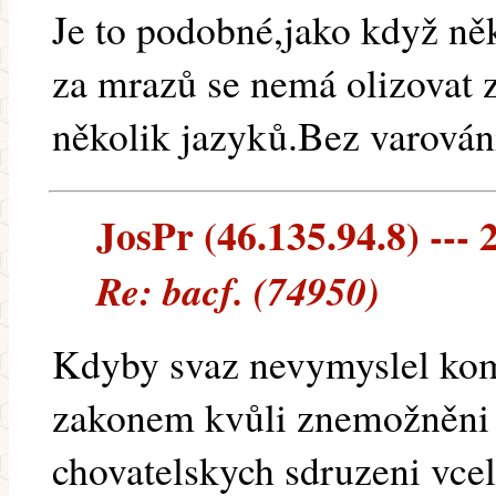
Je to podobné,jako když ně
za mrazů se nemá olizovat z
několik jazyků.Bez varován
JosPr (46.135.94.8) --- 
Re: bacf. (74950)
Kdyby svaz nevymyslel ko
zakonem kvůli znemožněni 
chovatelskych sdruzeni vcel