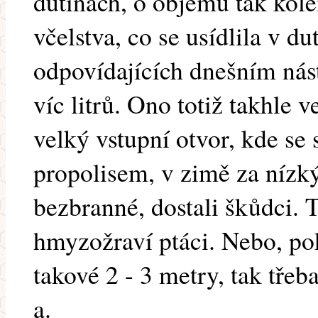
dutinách, o objemu tak kolem
včelstva, co se usídlila v d
odpovídajících dnešním nás
víc litrů. Ono totiž takhle 
velký vstupní otvor, kde se 
propolisem, v zimě za nízký
bezbranné, dostali škůdci. 
hmyzožraví ptáci. Nebo, po
takové 2 - 3 metry, tak třeb
a.