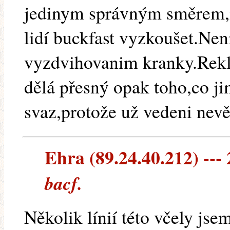
jedinym správným směrem,ni
lidí buckfast vyzkoušet.Nen
vyzdvihovanim kranky.Rekl 
dělá přesný opak toho,co j
svaz,protože už vedeni nevěř
Ehra (89.24.40.212) --- 
bacf.
Několik línií této včely jse