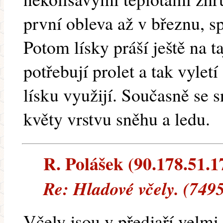
první obleva až v březnu, sp
Potom lísky práší ještě na t
potřebují prolet a tak vyletí
lísku využijí. Současně se s
květy vrstvu sněhu a ledu.
R. Polášek (90.178.51.17
Re: Hladové včely. (749
Včely jsou v předjaří velmi 