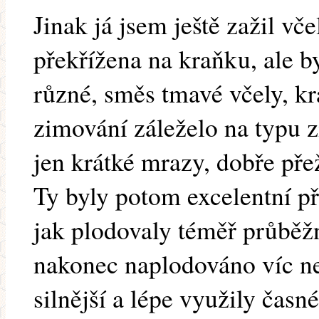
Jinak já jsem ještě zažil vče
překřížena na kraňku, ale by
různé, směs tmavé včely, kr
zimování záleželo na typu z
jen krátké mrazy, dobře přež
Ty byly potom excelentní při
jak plodovaly téměř průběž
nakonec naplodováno víc ne
silnější a lépe využily časn