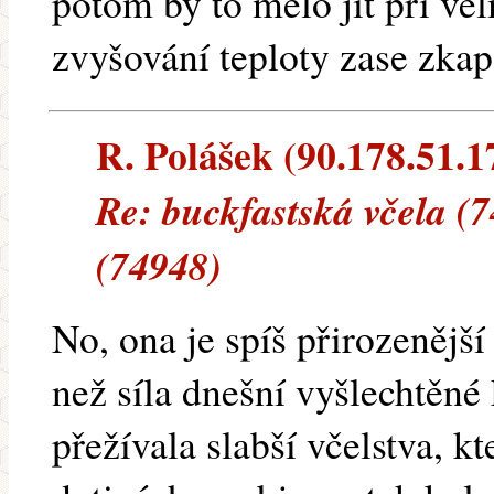
potom by to mělo jít při v
zvyšování teploty zase zkap
R. Polášek (90.178.51.17
Re: buckfastská včela (
(74948)
No, ona je spíš přirozenější
než síla dnešní vyšlechtěné
přežívala slabší včelstva, kt