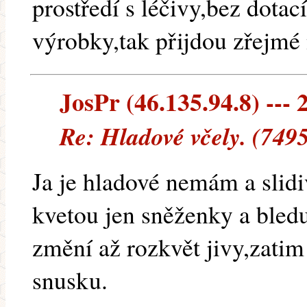
prostředí s léčivy,bez dotac
výrobky,tak přijdou zřejmé
JosPr (46.135.94.8) --- 
Re: Hladové včely. (749
Ja je hladové nemám a slidi
kvetou jen sněženky a bledu
změní až rozkvět jivy,zatim
snusku.