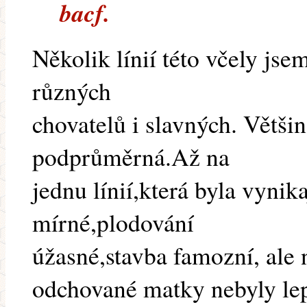
bacf.
Několik línií této včely jse
různých
chovatelů i slavných. Většin
podprůměrná.Až na
jednu línií,která byla vynik
mírné,plodování
úžasné,stavba famozní, ale 
odchované matky nebyly lep