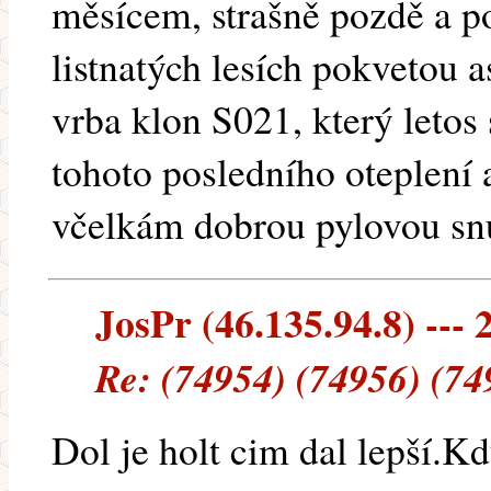
měsícem, strašně pozdě a p
listnatých lesích pokvetou a
vrba klon S021, který letos 
tohoto posledního oteplení
včelkám dobrou pylovou sn
JosPr (46.135.94.8) --- 
Re: (74954) (74956) (74
Dol je holt cim dal lepší.K