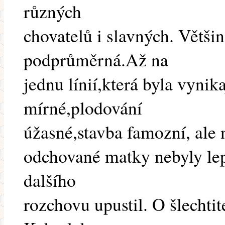
různých
chovatelů i slavných. Většin
podprůměrná.Až na
jednu línií,která byla vynik
mírné,plodování
úžasné,stavba famozní, ale 
odchované matky nebyly lep
dalšího
rozchovu upustil. O šlechtit