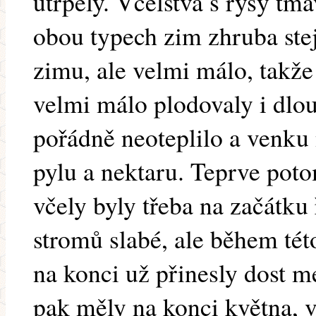
utrpěly. Včelstva s rysy tm
obou typech zim zhruba stej
zimu, ale velmi málo, takže
velmi málo plodovaly i dlou
pořádně neoteplilo a venku
pylu a nektaru. Teprve poto
včely byly třeba na začátku
stromů slabé, ale během tét
na konci už přinesly dost me
pak měly na konci května, 