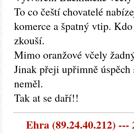
To co čeští chovatelé nabíze
komerce a špatný vtip. Kdo 
zkouší.
Mimo oranžové včely žadný 
Jinak přeji upřimně úspěch s
neměl.
Tak at se daří!!
Ehra (89.24.40.212) --- 