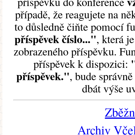
v
příspěvku do konference
případě, že reagujete na něk
to důsledně čiňte pomocí 
příspěvek číslo..."
, která j
zobrazeného příspěvku. Fun
příspěvek k dispozici:
příspěvek."
, bude správně 
dbát výše u
Zběžn
Archiv Včel