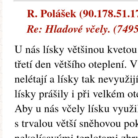
R. Polášek (90.178.51.17
Re: Hladové včely. (749
U nás lísky většinou kvetou
třetí den většího oteplení. V
nelétají a lísky tak nevyužij
lísky prášily i při velkém o
Aby u nás včely lísku využi
s trvalou větší sněhovou p
nekolísavými teplotami zhr