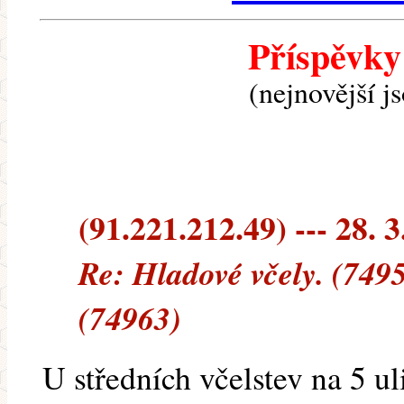
Příspěvky
(nejnovější j
(91.221.212.49) --- 28. 3
Re: Hladové včely. (749
(74963)
U středních včelstev na 5 u