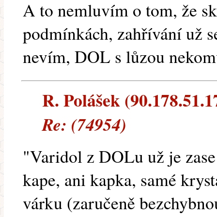
A to nemluvím o tom, že sk
podmínkách, zahřívání už se
nevím, DOL s lůzou nekom
R. Polášek (90.178.51.17
Re: (74954)
"Varidol z DOLu už je zase 
kape, ani kapka, samé kryst
várku (zaručeně bezchybnou