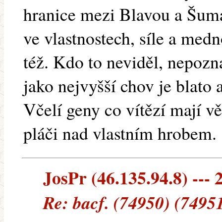
hranice mezi Blavou a Šuma
ve vlastnostech, síle a med
též. Kdo to neviděl, nepozna
jako nejvyšší chov je blato 
Včelí geny co vítězí mají vě
pláči nad vlastním hrobem.
JosPr (46.135.94.8) --- 
Re: bacf. (74950) (7495