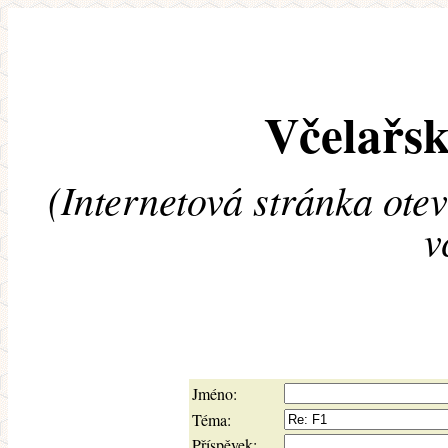
Včelařsk
(Internetová stránka ote
v
Jméno:
Téma:
Příspěvek: