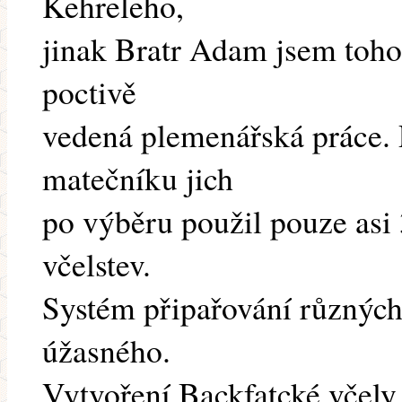
Kehreleho,
jinak Bratr Adam jsem toh
poctivě
vedená plemenářská práce. P
matečníku jich
po výběru použil pouze asi
včelstev.
Systém připařování různých
úžasného.
Vytvoření Backfatcké včely 