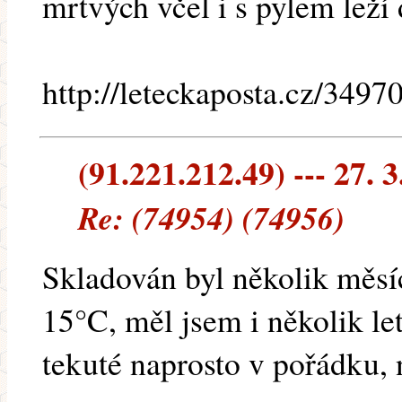
mrtvých včel i s pylem leží 
http://leteckaposta.cz/3497
(91.221.212.49) --- 27. 3
Re: (74954) (74956)
Skladován byl několik měsí
15°C, měl jsem i několik let
tekuté naprosto v pořádku, 