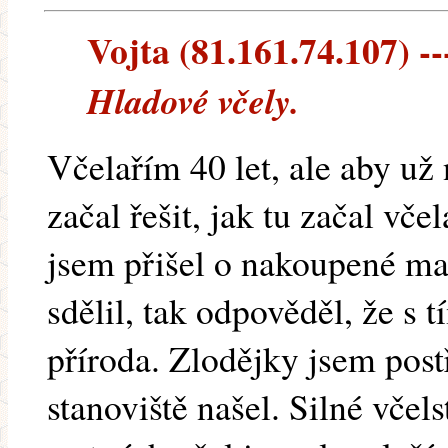
Vojta (81.161.74.107) --
Hladové včely.
Včelařím 40 let, ale aby už
začal řešit, jak tu začal vče
jsem přišel o nakoupené m
sdělil, tak odpověděl, že s t
příroda. Zlodějky jsem postř
stanoviště našel. Silné včels