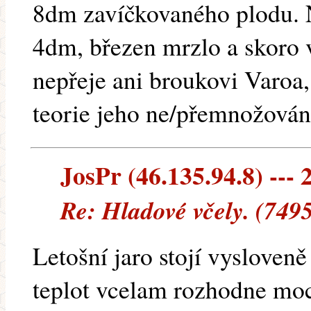
8dm zavíčkovaného plodu. 
4dm, březen mrzlo a skoro
nepřeje ani broukovi Varoa,
teorie jeho ne/přemnožován
JosPr (46.135.94.8) --- 
Re: Hladové včely. (749
Letošní jaro stojí vysloven
teplot vcelam rozhodne mo