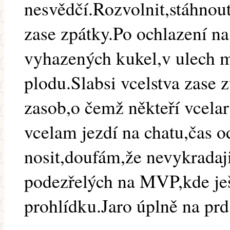
nesvědčí.Rozvolnit,stáhnou
zase zpátky.Po ochlazení n
vyhazených kukel,v ulech 
plodu.Slabsi vcelstva zase 
zasob,o čemž někteří vcelar
vcelam jezdí na chatu,čas o
nosit,doufám,že nevykradaji
podezřelých na MVP,kde je
prohlídku.Jaro úplně na prd