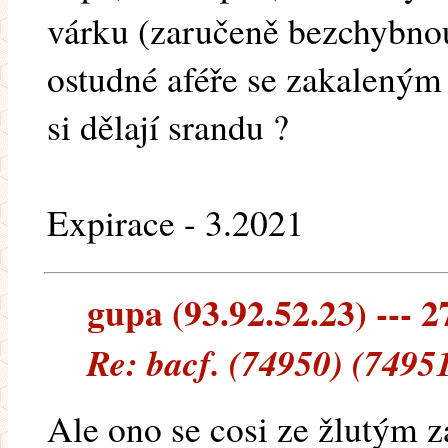
várku (zaručeně bezchybnou
ostudné aféře se zakaleným v
si dělají srandu ?
Expirace - 3.2021
gupa (93.92.52.23) --- 2
Re: bacf. (74950) (7495
Ale ono se cosi ze žlutým 