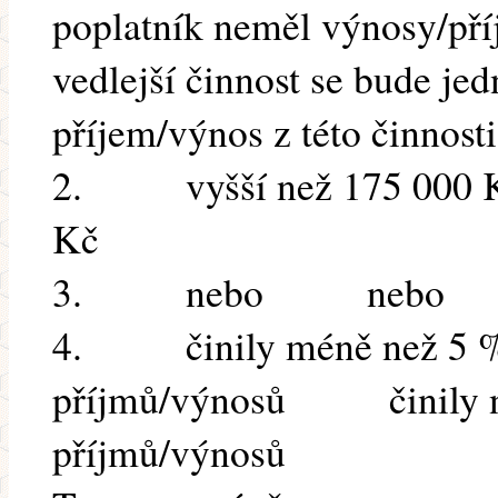
poplatník neměl výnosy/p
vedlejší činnost se bude je
příjem/výnos z této činnosti
2. vyšší než 175 000
Kč
3. nebo nebo
4. činily méně než 5 % 
příjmů/výnosů činily ne
příjmů/výnosů