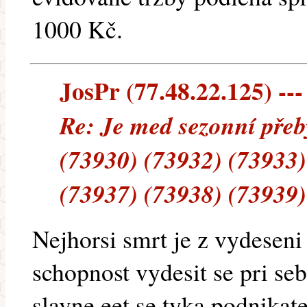
1000 Kč.
JosPr (77.48.22.125) ---
Re: Je med sezonní přeb
(73930) (73932) (73933)
(73937) (73938) (73939)
Nejhorsi smrt je z vydeseni 
schopnost vydesit se pri seb
slavne eet se tyka podnikate