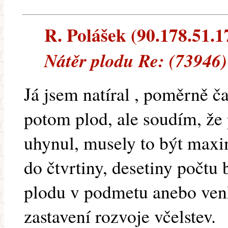
R. Polášek (90.178.51.17
Nátěr plodu Re: (73946)
Já jsem natíral , poměrně č
potom plod, ale soudím, že
uhynul, musely to být maxi
do čtvrtiny, desetiny počtu 
plodu v podmetu anebo ven
zastavení rozvoje včelstev.