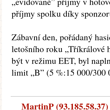
„evidované” příjmy v hotov
příjmy spolku díky sponzo
Zábavní den, pořádaný hasi
letošního roku „Tříkrálové 
být v režimu EET, byl napln
limit „B” (5 %:15 000/300 
MartinP (93.185.58.37) -