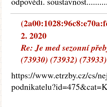
odpovědi. soustavnost.........
(2a00:1028:96c8:e70a:fd
2. 2020
Re: Je med sezonní přeb
(73930) (73932) (73933)
https://www.etrzby.cz/cs/nej
podnikatelu?id=475&cat=K