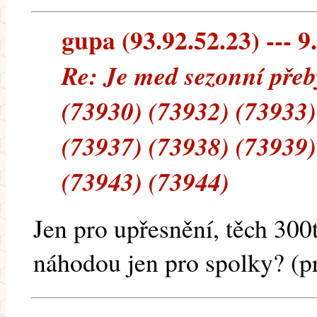
gupa (93.92.52.23) --- 9
Re: Je med sezonní přeb
(73930) (73932) (73933)
(73937) (73938) (73939)
(73943) (73944)
Jen pro upřesnění, těch 300
náhodou jen pro spolky? (p