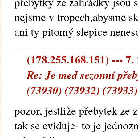
přebytky ze zahrádky jsou s
nejsme v tropech,abysme skl
ani ty pitomý slepice nenes
(178.255.168.151) --- 7.
Re: Je med sezonní přeb
(73930) (73932) (73933)
pozor, jestliže přebytek ze
tak se eviduje- to je jedno