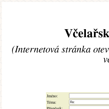
Včelařsk
(Internetová stránka ote
v
Jméno:
Téma:
Příspěvek: