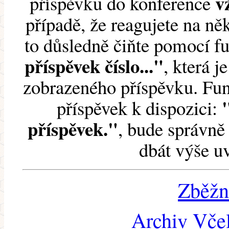
v
příspěvku do konference
případě, že reagujete na něk
to důsledně čiňte pomocí 
příspěvek číslo..."
, která j
zobrazeného příspěvku. Fun
příspěvek k dispozici:
příspěvek."
, bude správně 
dbát výše u
Zběžn
Archiv Včel