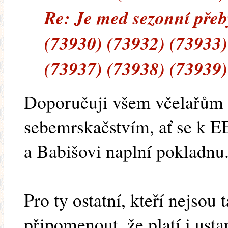
Re: Je med sezonní přeb
(73930) (73932) (73933)
(73937) (73938) (73939)
Doporučuji všem včelařům 
sebemrskačstvím, ať se k EE
a Babišovi naplní pokladnu
Pro ty ostatní, kteří nejsou 
připomenout, že platí i usta