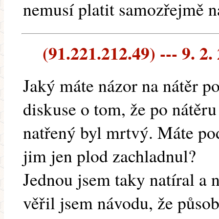
nemusí platit samozřejmě n
(91.221.212.49) --- 9. 2.
Jaký máte názor na nátěr p
diskuse o tom, že po nátěru 
natřený byl mrtvý. Máte p
jim jen plod zachladnul?
Jednou jsem taky natíral a
věřil jsem návodu, že působ