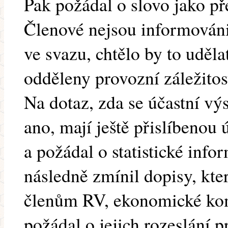
Pak požádal o slovo jako p
Členové nejsou informováni
ve svazu, chtělo by to uděla
odděleny provozní záležito
Na dotaz, zda se účastní vý
ano, mají ještě přislíbenou
a požádal o statistické inf
následně zmínil dopisy, kte
členům RV, ekonomické ko
požádal o jejich rozeslání 