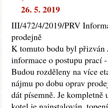
26. 5. 2019
III/472/4/2019/PRV Inform
prodejně
K tomuto bodu byl přizván 
informace o postupu prací -
Budou rozděleny na více et
nájmu po dobu oprav prodej
dát písemně. Je kompletně u
kotel je nainstalován, tope