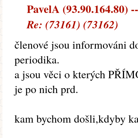
PavelA (93.90.164.80) --
Re: (73161) (73162)
členové jsou informováni d
periodika.
a jsou věci o kterých PŘÍM
je po nich prd.
kam bychom došli,kdyby ka