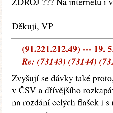
ZDROJ ??? Na internetu i v
Děkuji, VP
(91.221.212.49) --- 19. 5
Re: (73143) (73144) (73
Zvyšují se dávky také proto
v ČSV a dřívějšího rozkapá
na rozdání celých flašek i 