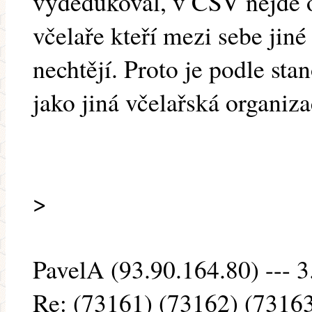
vydedukoval, v ČSV nejde o 
včelaře kteří mezi sebe jiné
nechtějí. Proto je podle st
jako jiná včelařská organi
>
PavelA (93.90.164.80) --- 3
Re: (73161) (73162) (7316