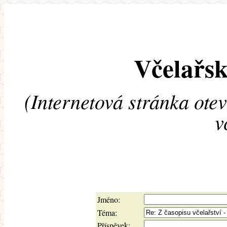
Včelařsk
(Internetová stránka ote
v
Jméno:
Téma:
Příspěvek: