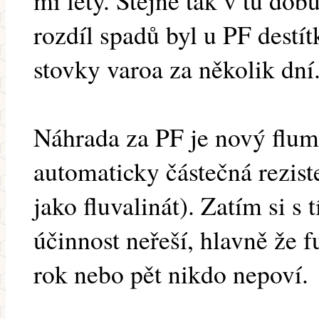
mi lety. Stejně tak v tu do
rozdíl spadů byl u PF destí
stovky varoa za několik dní
Náhrada za PF je nový flum,
automaticky částečná rezis
jako fluvalinát). Zatím si s
účinnost neřeší, hlavně že fu
rok nebo pět nikdo nepoví.