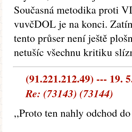
Současná metodika proti VD
vuvčDOL je na konci. Zatím
tento průser není ještě plo
netušíc všechnu kritiku slíz
(91.221.212.49) --- 19. 5
Re: (73143) (73144)
,,Proto ten nahly odchod d