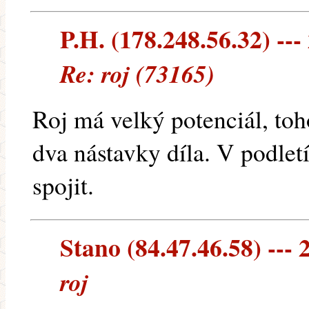
P.H. (178.248.56.32) --- 
Re: roj (73165)
Roj má velký potenciál, toho
dva nástavky díla. V podlet
spojit.
Stano (84.47.46.58) --- 2
roj