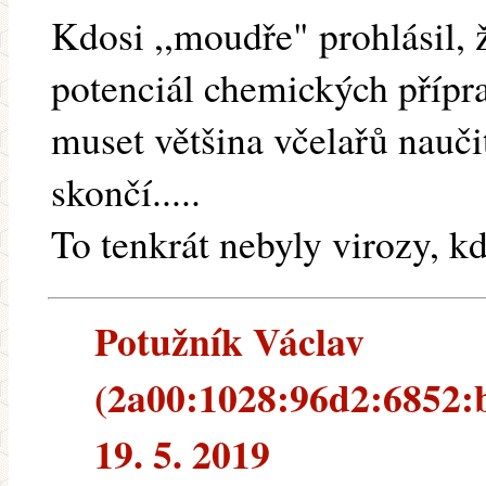
Kdosi ,,moudře" prohlásil,
potenciál chemických přípra
muset většina včelařů nauči
skončí.....
To tenkrát nebyly virozy, k
Potužník Václav
(2a00:1028:96d2:6852:b
19. 5. 2019