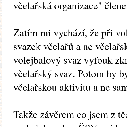
včelařská organizace" člen
Zatím mi vychází, že při v
svazek včelařů a ne včelařs
volejbalový svaz vyfouk z
včelařský svaz. Potom by by
včelařskou aktivitu a ne sa
Takže závěrem co jsem z tě