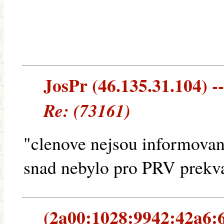
JosPr (46.135.31.104) --
Re: (73161)
"clenove nejsou informovani
snad nebylo pro PRV prekvap
(2a00:1028:9942:42a6:6