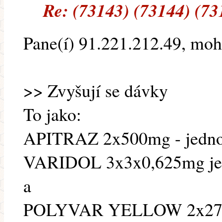
Re: (73143) (73144) (73
Pane(í) 91.221.212.49, moh
>> Zvyšují se dávky
To jako:
APITRAZ 2x500mg - jedno 
VARIDOL 3x3x0,625mg jed
a
POLYVAR YELLOW 2x275mg