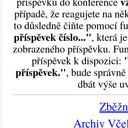
v
příspěvku do konference
případě, že reagujete na něk
to důsledně čiňte pomocí 
příspěvek číslo..."
, která j
zobrazeného příspěvku. Fun
příspěvek k dispozici:
příspěvek."
, bude správně 
dbát výše u
Zběžn
Archiv Včel