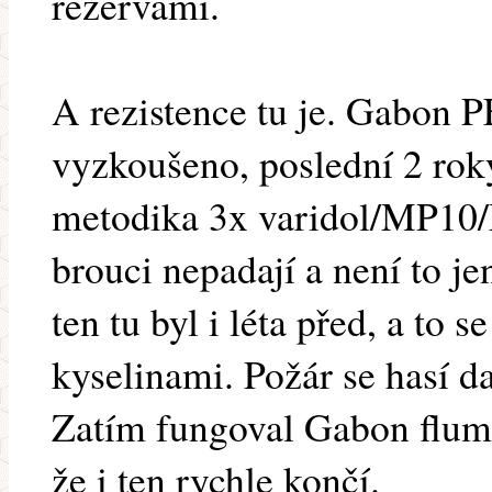
rezervami.
A rezistence tu je. Gabon 
vyzkoušeno, poslední 2 rok
metodika 3x varidol/MP10/M
brouci nepadají a není to 
ten tu byl i léta před, a to s
kyselinami. Požár se hasí da
Zatím fungoval Gabon flum, 
že i ten rychle končí.