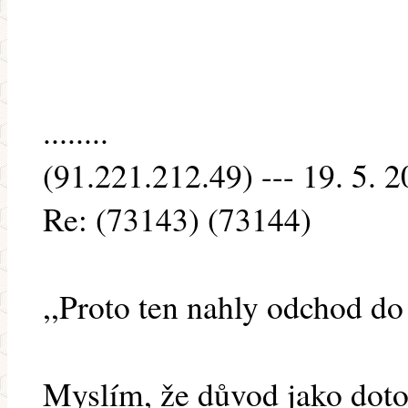
........
(91.221.212.49) --- 19. 5. 
Re: (73143) (73144)
,,Proto ten nahly odchod d
Myslím, že důvod jako doto