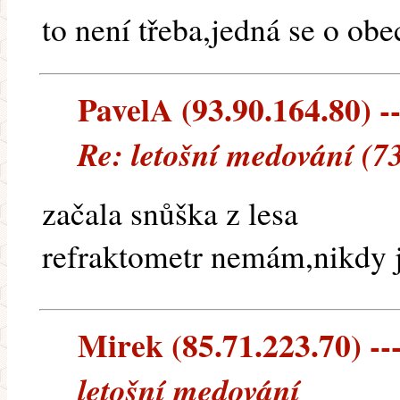
to není třeba,jedná se o ob
PavelA (93.90.164.80) --
Re: letošní medování (7
začala snůška z lesa
refraktometr nemám,nikdy 
Mirek (85.71.223.70) ---
letošní medování