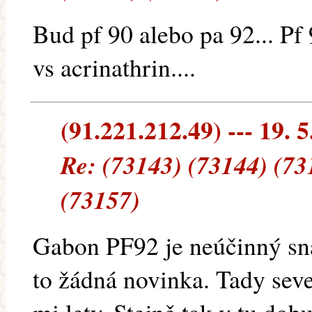
Bud pf 90 alebo pa 92... Pf 
vs acrinathrin....
(91.221.212.49) --- 19. 5
Re: (73143) (73144) (73
(73157)
Gabon PF92 je neúčinný sna
to žádná novinka. Tady sev