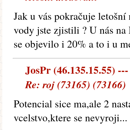
Jak u vás pokračuje letošní
vody jste zjistili ? U nás n
se objevilo i 20% a to i u 
JosPr (46.135.15.55) ---
Re: roj (73165) (73166)
Potencial sice ma,ale 2 nast
vcelstvo,ktere se nevyroji...