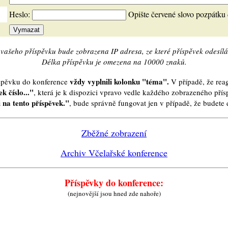
Heslo:
Opište červené slovo pozpátku
vašeho příspěvku bude zobrazena IP adresa, ze které příspěvek odesílá
Délka příspěvku je omezena na 10000 znaků.
vždy vyplnili kolonku "téma".
íspěvku do konference
V případě, že reag
k číslo..."
, která je k dispozici vpravo vedle každého zobrazeného pří
 na tento příspěvek."
, bude správně fungovat jen v případě, že budet
Zběžné zobrazení
Archiv Včelařské konference
Příspěvky do konference:
(nejnovější jsou hned zde nahoře)