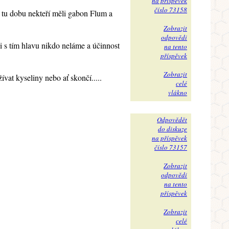
na příspěvek
číslo 73158
v tu dobu nekteří měli gabon Flum a
Zobrazit
odpovědi
si s tím hlavu nikdo neláme a účinnost
na tento
příspěvek
Zobrazit
vat kyseliny nebo ať skončí.....
celé
vlákno
Odpovědět
do diskuze
na příspěvek
číslo 73157
Zobrazit
odpovědi
na tento
příspěvek
Zobrazit
celé