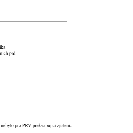
ika.
nich prd.
 nebylo pro PRV prekvapujici zjisteni...