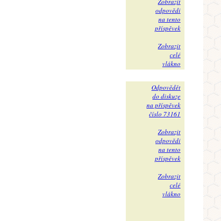
Zobrazit
odpovědi
na tento
příspěvek
Zobrazit
celé
vlákno
Odpovědět
do diskuze
na příspěvek
číslo 73161
Zobrazit
odpovědi
na tento
příspěvek
Zobrazit
celé
vlákno