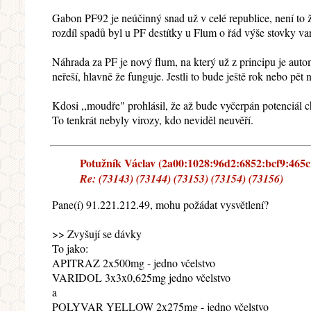
Gabon PF92 je neúčinný snad už v celé republice, není to 
rozdíl spadů byl u PF destítky u Flum o řád výše stovky va
Náhrada za PF je nový flum, na který už z principu je autom
neřeší, hlavně že funguje. Jestli to bude ještě rok nebo pět 
Kdosi ,,moudře" prohlásil, že až bude vyčerpán potenciál ch
To tenkrát nebyly virozy, kdo neviděl neuvěří.
Potužník Václav (2a00:1028:96d2:6852:bcf9:465c:3
Re: (73143) (73144) (73153) (73154) (73156)
Pane(í) 91.221.212.49, mohu požádat vysvětlení?
>> Zvyšují se dávky
To jako:
APITRAZ 2x500mg - jedno včelstvo
VARIDOL 3x3x0,625mg jedno včelstvo
a
POLYVAR YELLOW 2x275mg - jedno včelstvo