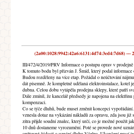
(2a00:1028:9942:42a6:6131:4d74:3ed4:7d68) --- 2
III/472/4/2019/PRV Informace o postupu oprav v prodejně
K tomuto bodu byl přizván J. Šmíd, který podal informace 
Budou rozděleny na více etap. Požádal o neúčtování nájmu
dát písemně. Je kompletně udělaná elektroinstalace, kotel 
dubna. Celou dobu vytápěla prodejna sklepy, které patří sv
Dále zmínil, že kancelář předsedy je napojena na elektřin
kompenzaci.
Co se týče dluhů, bude muset změnit koncepci vypořádání.
vznesla dotaz na vykázání nákladů za opravu, zda jsou již sp
zítra přijde soudní znalec, který určí, co je možné použít 
10 dnů dostaneme vyrozumění. Poté se provede nové uznání
opětovné žádosti o uznání dluhu Včelpa. Ukončení prací je