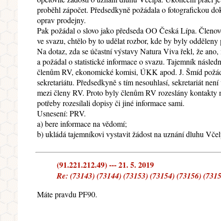
proběhl zápočet. Předsedkyně požádala o fotografickou d
oprav prodejny.
Pak požádal o slovo jako předseda OO Česká Lípa. Členové
ve svazu, chtělo by to udělat rozbor, kde by byly odděleny
Na dotaz, zda se účastní výstavy Natura Viva řekl, že ano,
a požádal o statistické informace o svazu. Tajemník následn
členům RV, ekonomické komisi, ÚKK apod. J. Šmíd požádal
sekretariátu. Předsedkyně s tím nesouhlasí, sekretariát nen
mezi členy RV. Proto byly členům RV rozeslány kontakty 
potřeby rozesílali dopisy či jiné informace sami.
Usnesení: PRV.
a) bere informace na vědomí;
b) ukládá tajemníkovi vystavit žádost na uznání dluhu Vče
(91.221.212.49) --- 21. 5. 2019
Re: (73143) (73144) (73153) (73154) (73156) (7315
Máte pravdu PF90.