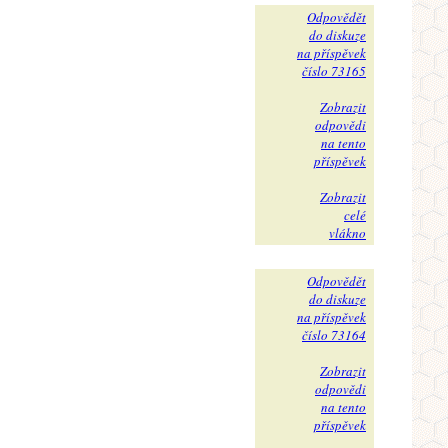
Odpovědět
do diskuze
na příspěvek
číslo 73165
Zobrazit
odpovědi
na tento
příspěvek
Zobrazit
celé
vlákno
Odpovědět
do diskuze
na příspěvek
číslo 73164
Zobrazit
odpovědi
na tento
příspěvek