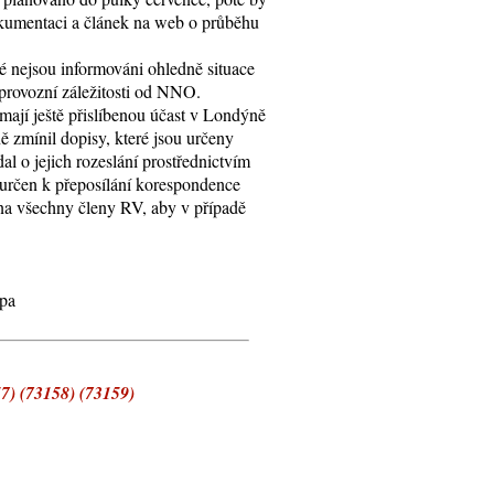
okumentaci a článek na web o průběhu
 nejsou informováni ohledně situace
 provozní záležitosti od NNO.
 mají ještě přislíbenou účast v Londýně
ě zmínil dopisy, které jsou určeny
 o jejich rozeslání prostřednictvím
í určen k přeposílání korespondence
na všechny členy RV, aby v případě
lpa
7) (73158) (73159)