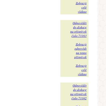
Zobrazit
celé
vlákno
Odpovědět
do diskuze
na příspěvek
číslo 73163
Zobrazit
odpovědi
na tento
příspěvek
Zobrazit
celé
vlákno
Odpovědět
do diskuze
na příspěvek
číslo 73162