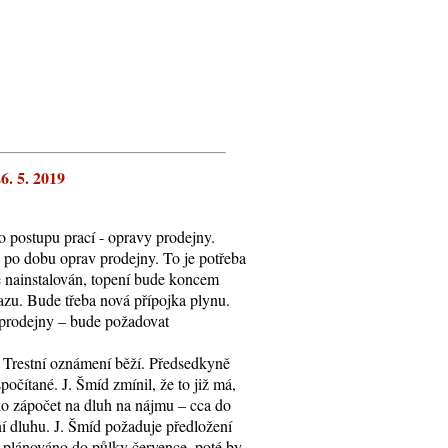
6. 5. 2019
o postupu prací - opravy prodejny.
 po dobu oprav prodejny. To je potřeba
je nainstalován, topení bude koncem
azu. Bude třeba nová přípojka plynu.
u prodejny – bude požadovat
 Trestní oznámení běží. Předsedkyně
očítané. J. Šmíd zmínil, že to již má,
jako zápočet na dluh na nájmu – cca do
 dluhu. J. Šmíd požaduje předložení
 plánováno do půlky července, poté by