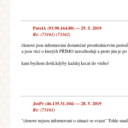
PavelA (93.90.164.80) --- 29. 5. 2019
Re: (73161) (73162)
členové jsou informováni dostatečně prostřednictvím period
a jsou věci o kterých PŘÍMO nerozhodují a proto jim je po 
kam bychom došli,kdyby každej kecal do všeho!
JosPr (46.135.31.104) --- 28. 5. 2019
Re: (73161)
"clenove nejsou informovani o situaci ve svazu" Tohle snad