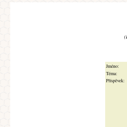
(
Jméno:
Téma:
Příspěvek: