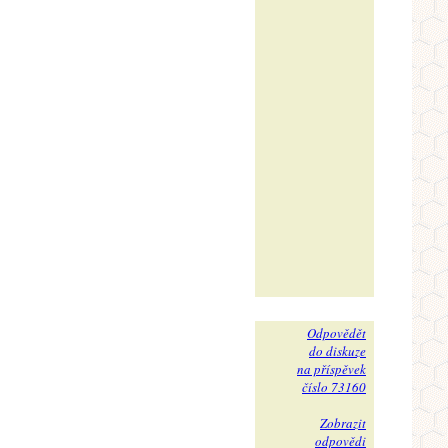
Odpovědět
do diskuze
na příspěvek
číslo 73160
Zobrazit
odpovědi