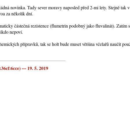
žádná novinka. Tady sever moravy naposled před 2-mi lety. Stejně tak 
roa za několik dní.
aticky částečná rezistence (flumetrin podobný jako fluvalinát). Zatím 
nikdo nepoví.
emických přípravků, tak se holt bude muset většina včelařů naučit použí
6cf:6cce) --- 19. 5. 2019