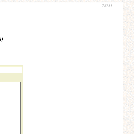
78731
ů)