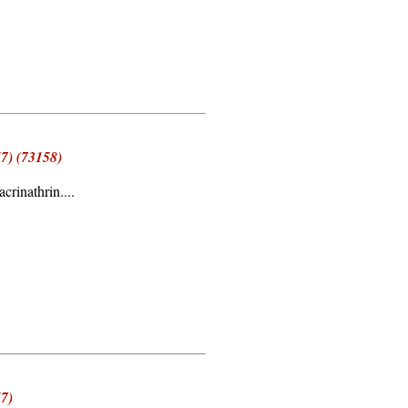
57) (73158)
crinathrin....
57)