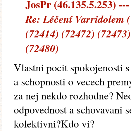
JosPr (46.135.5.253) ---
Re: Léčení Varridolem 
(72414) (72472) (72473)
(72480)
Vlastni pocit spokojenosti s
a schopnosti o vecech premy
za nej nekdo rozhodne? Neo
odpovednost a schovavani s
kolektivni?Kdo vi?