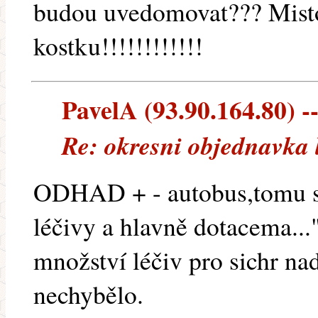
budou uvedomovat??? Mist
kostku!!!!!!!!!!!!
PavelA (93.90.164.80) --
Re: okresni objednavka 
ODHAD + - autobus,tomu se
léčivy a hlavně dotacema...
množství léčiv pro sichr n
nechybělo.