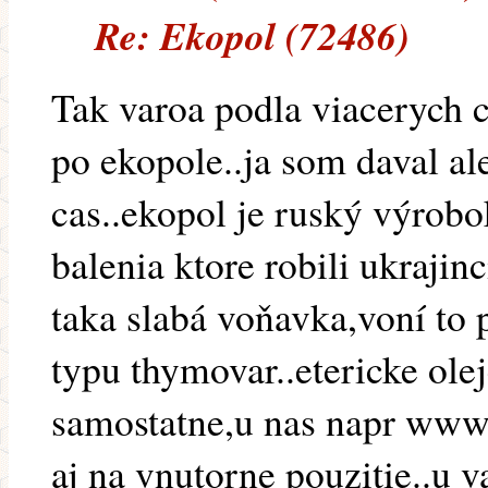
Re: Ekopol (72486)
Tak varoa podla viacerych c
po ekopole..ja som daval a
cas..ekopol je ruský výrobok
balenia ktore robili ukrajinc
taka slabá voňavka,voní to 
typu thymovar..etericke olej
samostatne,u nas napr www.
aj na vnutorne pouzitie..u v