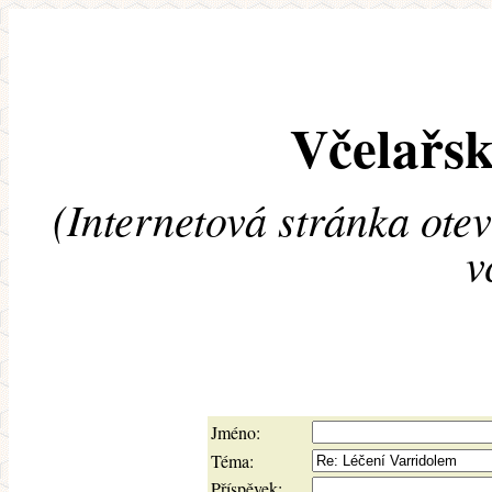
Včelařsk
(Internetová stránka ote
v
Jméno:
Téma:
Příspěvek: