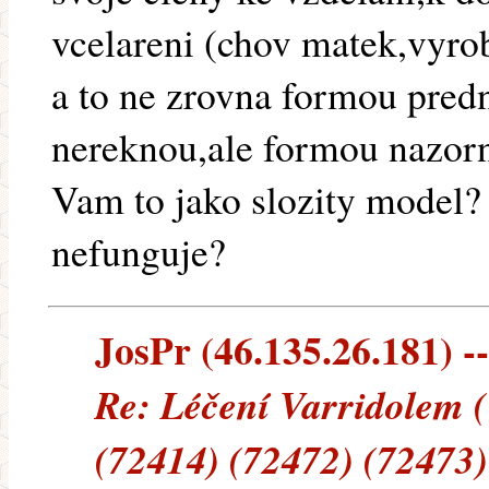
vcelareni (chov matek,vyro
a to ne zrovna formou predn
nereknou,ale formou nazor
Vam to jako slozity model?
nefunguje?
JosPr (46.135.26.181) --
Re: Léčení Varridolem 
(72414) (72472) (72473)