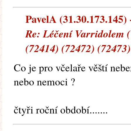
PavelA (31.30.173.145) -
Re: Léčení Varridolem 
(72414) (72472) (72473)
Co je pro včelaře věští neb
nebo nemoci ?
čtyři roční období.......