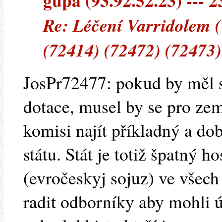
gupa (93.92.52.23) --- 2
Re: Léčení Varridolem 
(72414) (72472) (72473)
JosPr72477: pokud by měl s
dotace, musel by se pro ze
komisi najít příkladný a do
státu. Stát je totiž špatný 
(evročeskyj sojuz) ve všech
radit odborníky aby mohli 