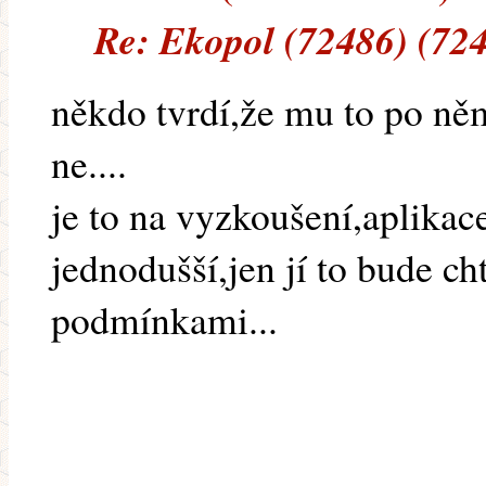
Re: Ekopol (72486) (72
někdo tvrdí,že mu to po ně
ne....
je to na vyzkoušení,aplika
jednodušší,jen jí to bude ch
podmínkami...