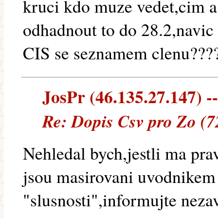
kruci kdo muze vedet,cim a j
odhadnout to do 28.2,navic 
CIS se seznamem clenu???
JosPr (46.135.27.147) --
Re: Dopis Csv pro Zo (7
Nehledal bych,jestli ma pra
jsou masirovani uvodnikem 
"slusnosti",informujte nezavi