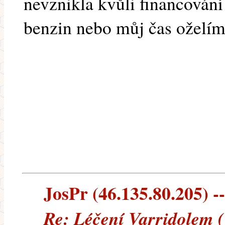
nevznikla kvůli financování
benzin nebo můj čas oželí
JosPr (46.135.80.205) --
Re: Léčení Varridolem 