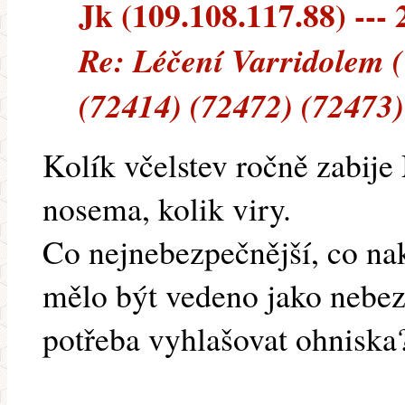
Jk (109.108.117.88) --- 
Re: Léčení Varridolem 
(72414) (72472) (72473)
Kolík včelstev ročně zabije 
nosema, kolik viry.
Co nejnebezpečnější, co nak
mělo být vedeno jako nebez
potřeba vyhlašovat ohniska