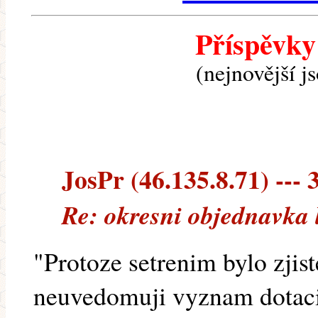
Příspěvky
(nejnovější j
JosPr (46.135.8.71) --- 
Re: okresni objednavka 
"Protoze setrenim bylo zjist
neuvedomuji vyznam dotaci.