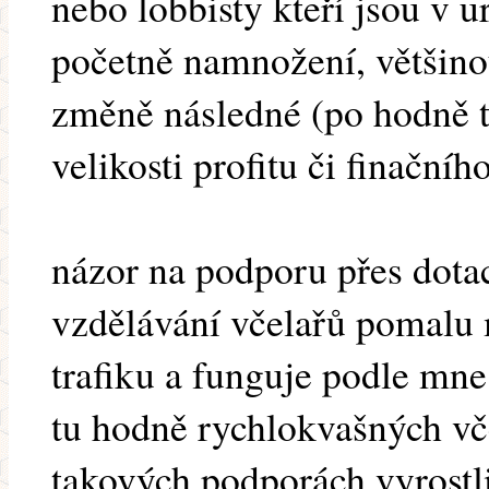
nebo lobbisty kteří jsou v 
početně namnožení, většino
změně následné (po hodně ta
velikosti profitu či finačníh
názor na podporu přes dota
vzdělávání včelařů pomalu 
trafiku a funguje podle mn
tu hodně rychlokvašných vče
takových podporách vyrostl