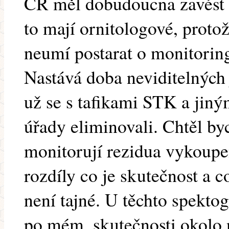
ČR měl dobudoucna zavést n
to mají ornitologové, protož
neumí postarat o monitoring
Nastává doba neviditelných 
už se s tafikami STK a jiný
úřady eliminovali. Chtěl by
monitorují rezidua vykoup
rozdíly co je skutečnost a c
není tajné. U těchto spektog
po mém, skutečnosti okolo