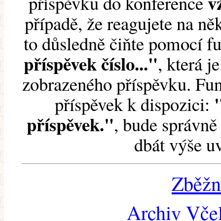
v
příspěvku do konference
případě, že reagujete na něk
to důsledně čiňte pomocí 
příspěvek číslo..."
, která j
zobrazeného příspěvku. Fun
příspěvek k dispozici:
příspěvek."
, bude správně 
dbát výše u
Zběžn
Archiv Včel