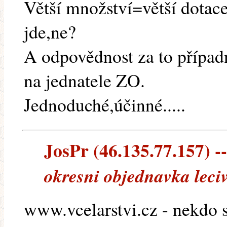
Větší množství=větší dotace
jde,ne?
A odpovědnost za to případ
na jednatele ZO.
Jednoduché,účinné.....
JosPr (46.135.77.157) --
okresni objednavka leci
www.vcelarstvi.cz - nekdo s