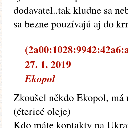
dodavatel..tak kludne sa ne
sa bezne pouzívajú aj do kr
(2a00:1028:9942:42a6:a
27. 1. 2019
Ekopol
Zkoušel někdo Ekopol, má ú
(étericé oleje)
Kdo máte kontakty na Ukraj