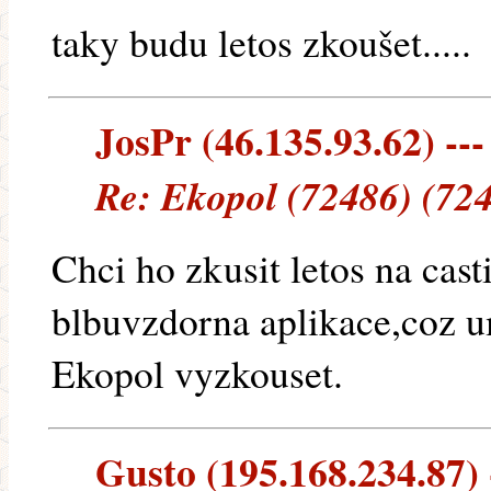
taky budu letos zkoušet.....
JosPr (46.135.93.62) ---
Re: Ekopol (72486) (72
Chci ho zkusit letos na cast
blbuvzdorna aplikace,coz u
Ekopol vyzkouset.
Gusto (195.168.234.87) -