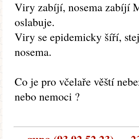
Viry zabíjí, nosema zabíjí 
oslabuje.
Viry se epidemicky šíří, ste
nosema.
Co je pro včelaře věští neb
nebo nemoci ?