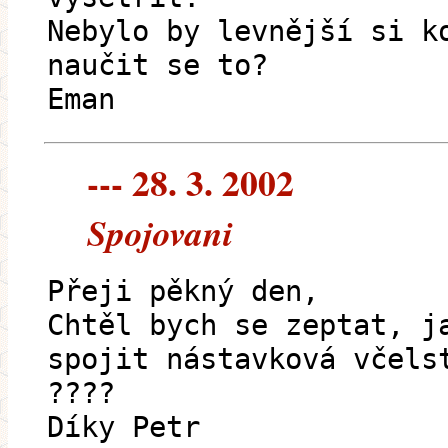
Nebylo by levnější si k
naučit se to?
Eman
--- 28. 3. 2002
Spojovani
Přeji pěkný den,
Chtěl bych se zeptat, j
spojit nástavková včels
????
Díky Petr