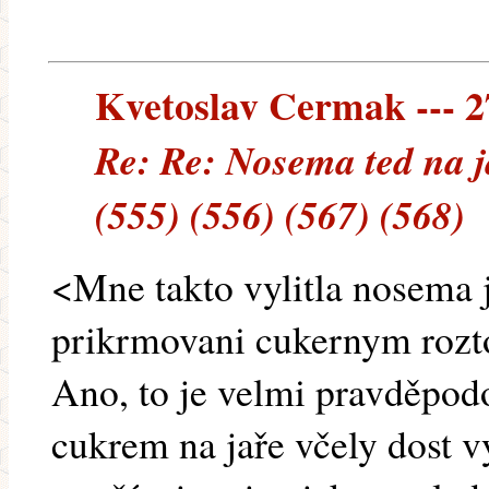
Kvetoslav Cermak --- 27
Re: Re: Nosema ted na j
(555) (556) (567) (568)
<Mne takto vylitla nosema 
prikrmovani cukernym roz
Ano, to je velmi pravděpod
cukrem na jaře včely dost v