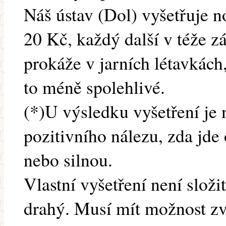
Náš ústav (Dol) vyšetřuje n
20 Kč, každý další v téže zá
prokáže v jarních létavkách
to méně spolehlivé.
(*)U výsledku vyšetření je
pozitivního nálezu, zda jde
nebo silnou.
Vlastní vyšetření není slož
drahý. Musí mít možnost zvě