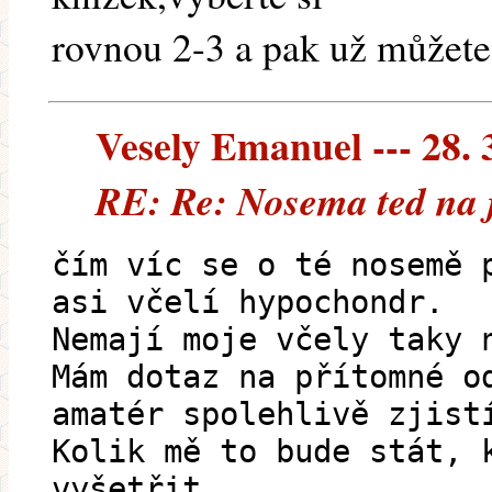
rovnou 2-3 a pak už můžete
Vesely Emanuel --- 28. 
RE: Re: Nosema ted na 
čím víc se o té nosemě 
asi včelí hypochondr.
Nemají moje včely taky 
Mám dotaz na přítomné o
amatér spolehlivě zjist
Kolik mě to bude stát, 
vyšetřit.