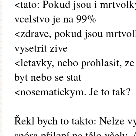
<tato: Pokud jsou i mrtvolk
vcelstvo je na 99%
<zdrave, pokud jsou mrtvolk
vysetrit zive
<letavky, nebo prohlasit, z
byt nebo se stat
<nosematickym. Je to tak?
Řekl bych to takto: Nelze vy
spóra přilepí na tělo včely.