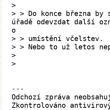
>
> > Do konce března by 
úřadě odevzdat další oz
o
> > umístění včelstev.
> > Nebo to už letos ne
>
>
---
Odchozí zpráva neobsahu
Zkontrolováno antivirov