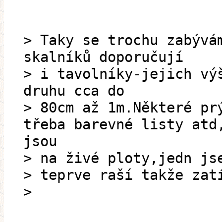
> Taky se trochu zabývá
skalníků doporučují
> i tavolníky-jejich vý
druhu cca do
> 80cm až 1m.Některé pr
třeba barevné listy atd
jsou
> na živé ploty,jedn js
> teprve raší takže zat
>