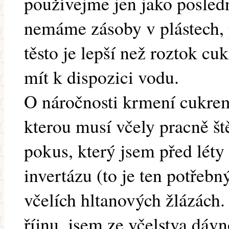
používejme jen jako posled
nemáme zásoby v plástech,
těsto je lepší než roztok cu
mít k dispozici vodu.
O náročnosti krmení cukre
kterou musí včely pracně štěp
pokus, který jsem před léty
invertázu (to je ten potřeb
včelích hltanových žlázách.
říjnu, jsem ze včelstva dáv