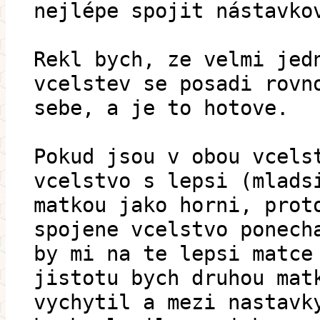
nejlépe spojit nástavko
Rekl bych, ze velmi jed
vcelstev se posadi rovn
sebe, a je to hotove.
Pokud jsou v obou vcels
vcelstvo s lepsi (mlads
matkou jako horni, prot
spojene vcelstvo ponech
by mi na te lepsi matce
jistotu bych druhou mat
vychytil a mezi nastavk