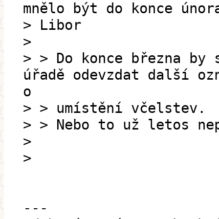
mnělo být do konce únor
> Libor
>
> > Do konce března by 
úřadě odevzdat další oz
o
> > umístění včelstev.
> > Nebo to už letos ne
>
>
---