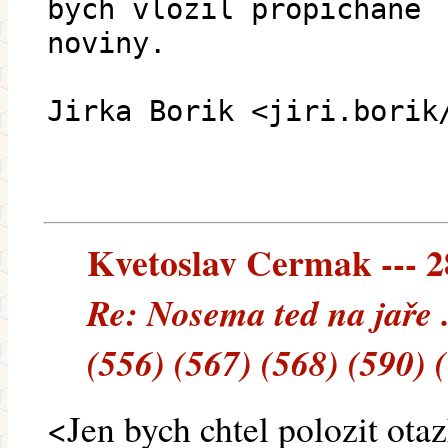
bych vlozil propichane
noviny.
Jirka Borik <jiri.borik
Kvetoslav Cermak --- 28
Re: Nosema ted na jaře 
(556) (567) (568) (590) 
<Jen bych chtel polozit otazk