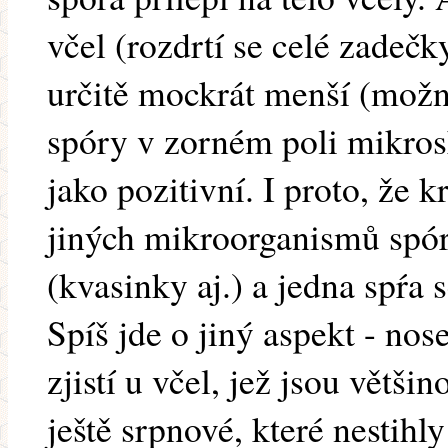
včel (rozdrtí se celé zadečk
určitě mockrát menší (možn
spóry v zorném poli mikros
jako pozitivní. I proto, že
jiných mikroorganismů sp
(kvasinky aj.) a jedna spŕa
Spíš jde o jiný aspekt - no
zjistí u včel, jež jsou větš
ještě srpnové, které nestihl