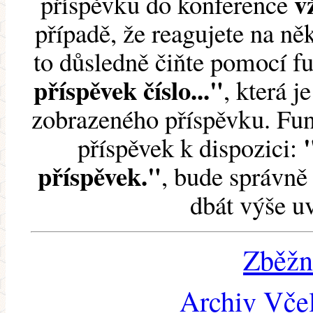
v
příspěvku do konference
případě, že reagujete na něk
to důsledně čiňte pomocí 
příspěvek číslo..."
, která j
zobrazeného příspěvku. Fun
příspěvek k dispozici:
příspěvek."
, bude správně 
dbát výše u
Zběžn
Archiv Včel