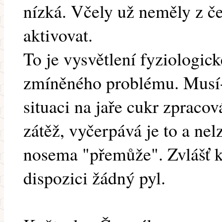
nízká. Včely už neměly z č
aktivovat.
To je vysvětlení fyziologic
zmíněného problému. Musí-li
situaci na jaře cukr zpracov
zátěž, vyčerpává je to a nelz
nosema "přemůže". Zvlášť 
dispozici žádný pyl.