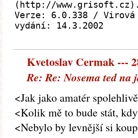
(http://www.grisoft.cz)
Verze: 6.0.338 / Virová
vydání: 14.3.2002
Kvetoslav Cermak --- 28
Re: Re: Nosema ted na j
<Jak jako amatér spolehlivě
<Kolik mě to bude stát, kdy
<Nebylo by levnější si koup