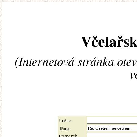
Včelařsk
(Internetová stránka ote
v
Jméno:
Téma:
Příspěvek: