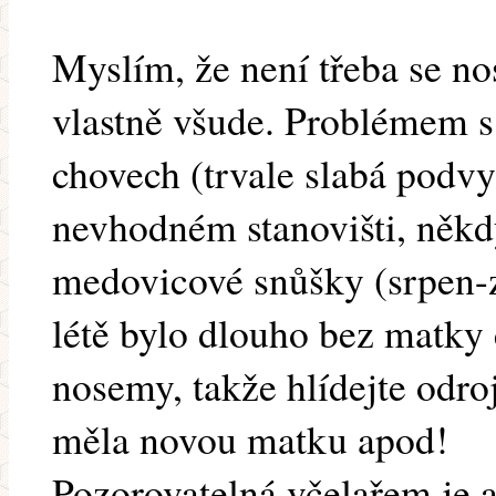
Myslím, že není třeba se no
vlastně všude. Problémem s
chovech (trvale slabá podvy
nevhodném stanovišti, někd
medovicové snůšky (srpen-zá
létě bylo dlouho bez matky
nosemy, takže hlídejte odro
měla novou matku apod!
Pozorovatelná včelařem je a