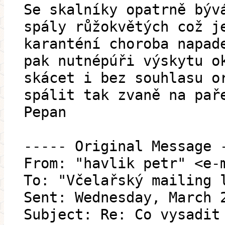
Se skalníky opatrně býv
spály růžokvětých což j
karanténí choroba napad
pak nutnépúři výskytu o
skácet i bez souhlasu o
spálit tak zvaně na pař
Pepan
----- Original Message 
From: "havlik petr" <e-
To: "Včelařský mailing 
Sent: Wednesday, March 
Subject: Re: Co vysadit