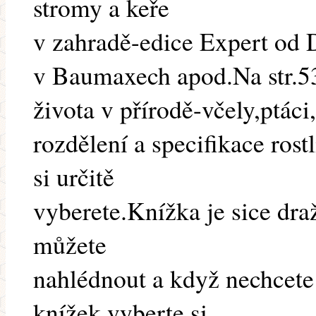
stromy a keře
v zahradě-edice Expert od 
v Baumaxech apod.Na str.53
života v přírodě-včely,ptáci
rozdělení a specifikace rost
si určitě
vyberete.Knížka je sice draž
můžete
nahlédnout a když nechcete
knížek,vyberte si