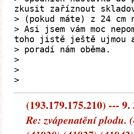
zkusit zaříznout sklado
> (pokud máte) z 24 cm 
> Asi jsem vám moc nepo
toho jistě ještě ujmou 
> poradí nám oběma.
>
>
>
(193.179.175.210) --- 9.
Re: zvápenatění plodu. 