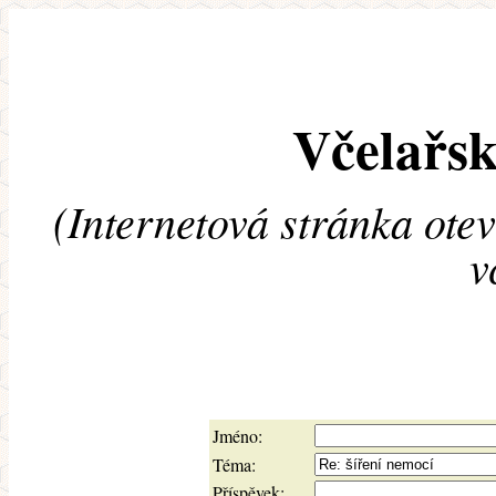
Včelařsk
(Internetová stránka ote
v
Jméno:
Téma:
Příspěvek: