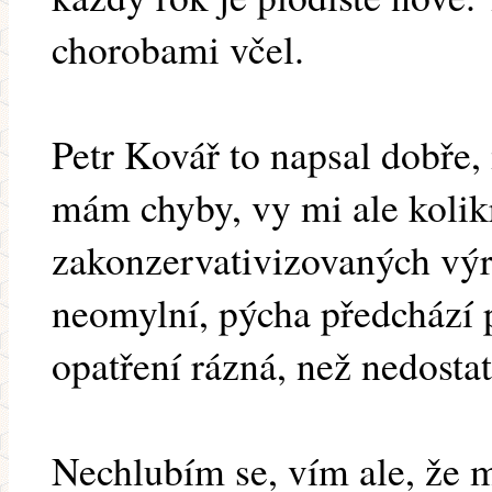
chorobami včel.
Petr Kovář to napsal dobře
mám chyby, vy mi ale kolik
zakonzervativizovaných výro
neomylní, pýcha předchází 
opatření rázná, než nedosta
Nechlubím se, vím ale, že m