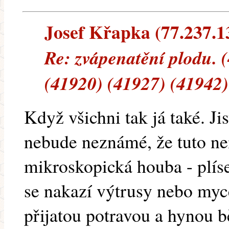
Josef Křapka (77.237.13
Re: zvápenatění plodu. 
(41920) (41927) (41942)
Když všichni tak já také. Ji
nebude neznámé, že tuto n
mikroskopická houba - plís
se nakazí výtrusy nebo myc
přijatou potravou a hynou 