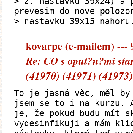
> 2. nastavku 39x24) a 
prevesim do nove polozo
> nastavku 39x15 nahoru
kovarpe (e-mailem) --- 9
Re: CO s oput?n?mi stan
(41970) (41971) (41973)
To je jasná věc, měl by
jsem se to i na kurzu. 
je, že pokud budu mít s
vydesinfikuji a mám kli