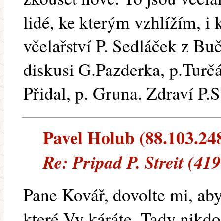
lidé, ke kterým vzhlížím, i
včelařství P. Sedláček z Bu
diskusi G.Pazderka, p.Turčá
Přidal, p. Gruna. Zdraví P.S
Pavel Holub (88.103.248.
Re: Pripad P. Streit (41
Pane Kovář, dovolte mi, aby
které Vy káráte. Tady nikd