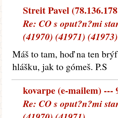
Streit Pavel (78.136.178.
Re: CO s oput?n?mi stan
(41970) (41971) (41973)
Máš to tam, hoď na ten brý
hlášku, jak to gómeš. P.S
kovarpe (e-mailem) --- 9
Re: CO s oput?n?mi stan
(41970) (41971)