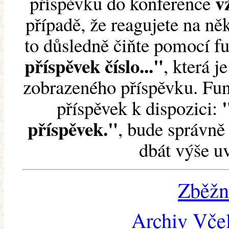
v
příspěvku do konference
případě, že reagujete na něk
to důsledně čiňte pomocí 
příspěvek číslo..."
, která j
zobrazeného příspěvku. Fun
příspěvek k dispozici:
příspěvek."
, bude správně 
dbát výše u
Zběžn
Archiv Včel