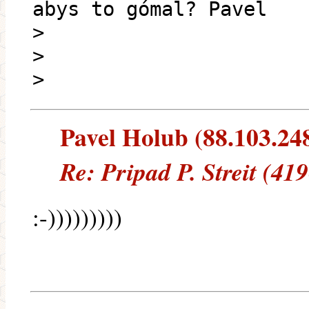
abys to gómal? Pavel
>
>
>
Pavel Holub (88.103.248.
Re: Pripad P. Streit (41
:-)))))))))