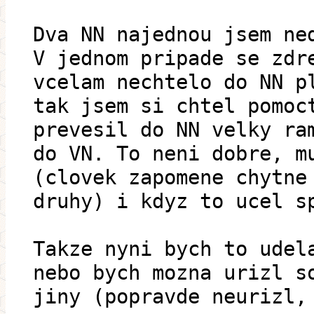
Dva NN najednou jsem ne
V jednom pripade se zdr
vcelam nechtelo do NN p
tak jsem si chtel pomoc
prevesil do NN velky ra
do VN. To neni dobre, m
(clovek zapomene chytne
druhy) i kdyz to ucel s
Takze nyni bych to udel
nebo bych mozna urizl s
jiny (popravde neurizl,