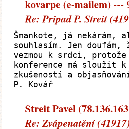
kovarpe (e-mailem) --- 9
Re: Pripad P. Streit (41
Šmankote, já nekárám, a
souhlasím. Jen doufám, 
vezmou k srdci, protože
konference má sloužit k
zkušeností a objasňován
P. Kovář
Streit Pavel (78.136.163.
Re: Zvápenatění (41917)