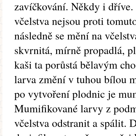
zavíčkování. Někdy i dříve. 
včelstva nejsou proti tomu
následně se mění na včelstv
skvrnitá, mírně propadlá, p
kaši ta porůstá bělavým ch
larva změní v tuhou bílou 
po vytvoření plodnic je mu
Mumifikované larvy z podme
včelstva odstranit a spálit.