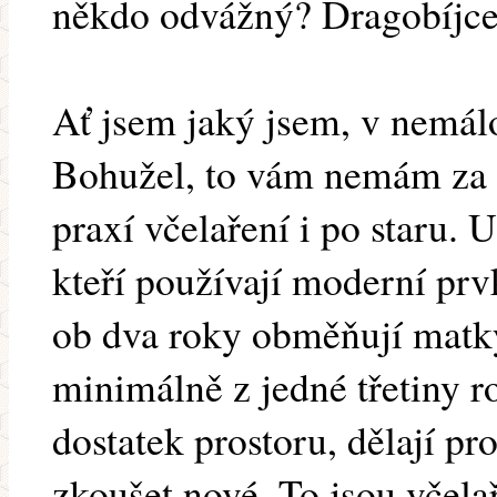
někdo odvážný? Dragobíjc
Ať jsem jaký jsem, v nemá
Bohužel, to vám nemám za zl
praxí včelaření i po staru. 
kteří používají moderní prv
ob dva roky obměňují matky
minimálně z jedné třetiny r
dostatek prostoru, dělají pro
zkoušet nové. To jsou včela