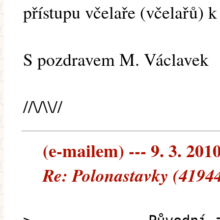
přístupu včelaře (včelařů) k
S pozdravem M. Václavek
//\/\\//
(e-mailem) --- 9. 3. 201
Re: Polonastavky (41944