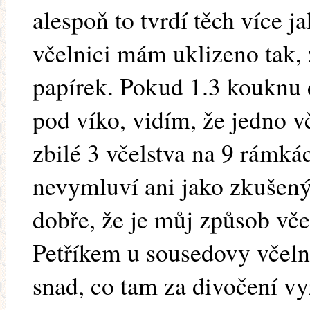
alespoň to tvrdí těch více ja
včelnici mám uklizeno tak, 
papírek. Pokud 1.3 kouknu 
pod víko, vidím, že jedno v
zbilé 3 včelstva na 9 rámká
nevymluví ani jako zkušený
dobře, že je můj způsob vče
Petříkem u sousedovy včelni
snad, co tam za divočení vy