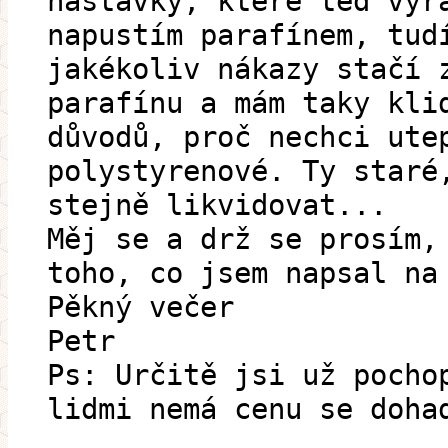
nástavky, které teď vyr
napustím parafínem, tud
jakékoliv nákazy stačí 
parafínu a mám taky kli
důvodů, proč nechci ute
polystyrenové. Ty staré
stejně likvidovat...
Měj se a drž se prosím,
toho, co jsem napsal na
Pěkný večer
Petr
Ps: Určitě jsi už pocho
lidmi nemá cenu se doha