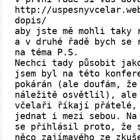
http://uspesnyvcelar.we
dopis/
aby jste mě mohli taky 
a v druhé řadě bych se 
na téma P.S.
Nechci tady působit jak
jsem byl na této konfer
pokárán (ale doufám, že
náležitě osvětlil), ale
včelaři říkají přátelé,
jednat i mezi sebou. Na
se přihlásil proto, že 
něco zajímavého ze zkuš