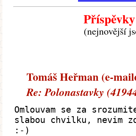
Příspěvky
(nejnovější j
Tomáš Heřman (e-mailem
Re: Polonastavky (41944
Omlouvam se za srozumit
slabou chvilku, nevim z
:-)