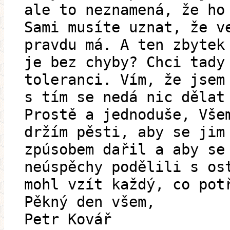
ale to neznamená, že ho
Sami musíte uznat, že v
pravdu má. A ten zbytek
je bez chyby? Chci tady
toleranci. Vím, že jsem
s tím se nedá nic dělat
Prostě a jednoduše, Vše
držím pěsti, aby se jim
zpúsobem dařil a aby se
neúspěchy podělili s os
mohl vzít každý, co pot
Pěkný den všem,
Petr Kovář