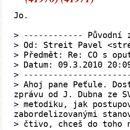
Jo.
> ------------ Původní 
> Od: Streit Pavel <str
> Předmět: Re: CO s opu
> Datum: 09.3.2010 20:0
> ---------------------
> Ahoj pane Peťule. Dos
zprávu od J. Dubna ze S
> metodiku, jak postupo
zabordelizovanými stano
> čtivo, chceš do toho 