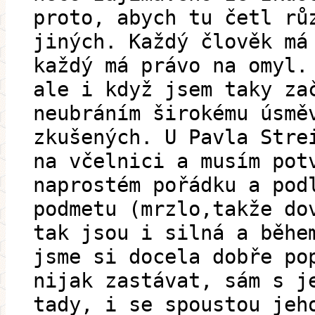
proto, abych tu četl rů
jiných. Každý člověk má
každý má právo na omyl.
ale i když jsem taky za
neubráním širokému úsmě
zkušených. U Pavla Stre
na včelnici a musím pot
naprostém pořádku a pod
podmetu (mrzlo,takže do
tak jsou i silná a běhe
jsme si docela dobře po
nijak zastávat, sám s j
tady, i se spoustou jeh