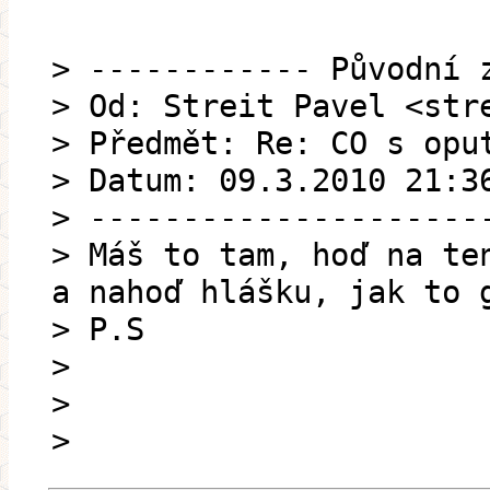
> ------------ Původní 
> Od: Streit Pavel <str
> Předmět: Re: CO s opu
> Datum: 09.3.2010 21:3
> ---------------------
> Máš to tam, hoď na te
a nahoď hlášku, jak to 
> P.S
>
>
>