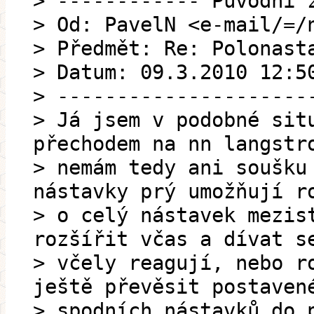
> ------------ Původní 
> Od: PavelN <e-mail/=/
> Předmět: Re: Polonast
> Datum: 09.3.2010 12:5
> ---------------------
> Já jsem v podobné sit
přechodem na nn langstr
> nemám tedy ani soušku
nástavky prý umožňují r
> o celý nástavek mezis
rozšířit včas a dívat s
> včely reagují, nebo r
ještě převěsit postaven
> spodních nástavků do 