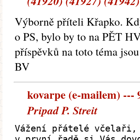
(41920) (41927) (41942)
Výborně příteli Křapko. K
o PS, bylo by to na PĚT 
příspěvků na toto téma jsou
BV
kovarpe (e-mailem) --- 9
Pripad P. Streit
Vážení přátelé včelaři,
v první řadě si Vás dov