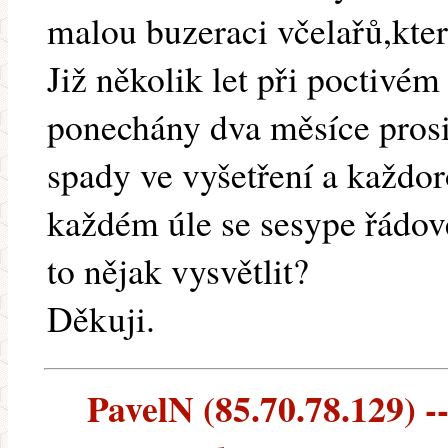
malou buzeraci včelařů,kter
Již několik let při poctivé
ponechány dva měsíce pros
spady ve vyšetření a každo
každém úle se sesype řádov
to nějak vysvětlit?
Děkuji.
PavelN (85.70.78.129) --