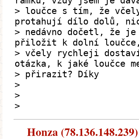
rámků, vždy jsem je dáv
> loučce s tím, že včel
protahují dílo dolů, ni
> nedávno dočetl, že je
přiložit k dolní loučce
> včely rychleji dostav
otázka, k jaké loučce m
> přirazit? Díky
>
>
>
Honza (78.136.148.239) -