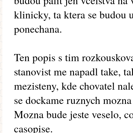
budou palit jen vcelstva na 
klinicky, ta ktera se budou
ponechana.
Ten popis s tim rozkouskov
stanovist me napadl take, ta
mezisteny, kde chovatel nal
se dockame ruznych mozna j
Mozna bude jeste veselo, c
casopise.