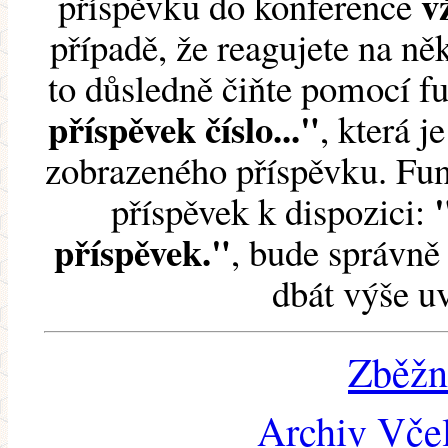
v
příspěvku do konference
případě, že reagujete na něk
to důsledně čiňte pomocí 
příspěvek číslo..."
, která j
zobrazeného příspěvku. Fun
příspěvek k dispozici:
příspěvek."
, bude správně 
dbát výše u
Zběžn
Archiv Včel