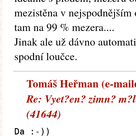
mezistěna v nejspodnějším 
tam na 99 % mezera....
Jinak ale už dávno automati
spodní loučce.
Tomáš Heřman (e-mailem
Re: Vyet?en? zimn? m?l
(41644)
Da :-))