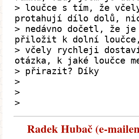
> loučce s tím, že včel
protahují dílo dolů, ni
> nedávno dočetl, že je
přiložit k dolní loučce
> včely rychleji dostav
otázka, k jaké loučce m
> přirazit? Díky
>
>
>
Radek Hubač (e-mailem)