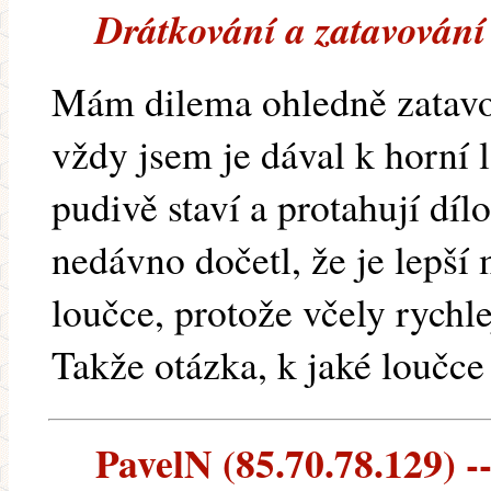
Drátkování a zatavování
Mám dilema ohledně zatavo
vždy jsem je dával k horní l
pudivě staví a protahují díl
nedávno dočetl, že je lepší 
loučce, protože včely rychle
Takže otázka, k jaké loučce
PavelN (85.70.78.129) --