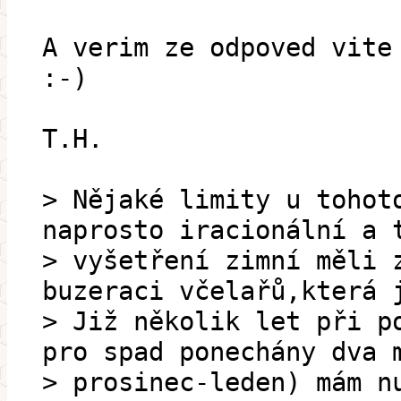
A verim ze odpoved vite
:-)
T.H.
> Nějaké limity u tohot
naprosto iracionální a 
> vyšetření zimní měli 
buzeraci včelařů,která 
> Již několik let při p
pro spad ponechány dva 
> prosinec-leden) mám n