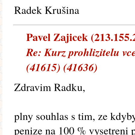
Radek Krušina
Pavel Zajicek (213.155.2
Re: Kurz prohlizitelu vc
(41615) (41636)
Zdravim Radku,
plny souhlas s tim, ze kdyb
penize na 100 % vysetreni 