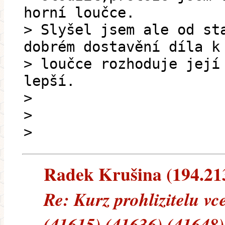
horní loučce.
> Slyšel jsem ale od st
dobrém dostavění díla k
> loučce rozhoduje její
lepší.
>
>
>
Radek Krušina (194.213.
Re: Kurz prohlizitelu vc
(41615) (41636) (41648)