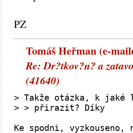
PZ
Tomáš Heřman (e-mailem
Re: Dr?tkov?n? a zatav
(41640)
> Takže otázka, k jaké 
> > přirazit? Díky
Ke spodni, vyzkouseno, 