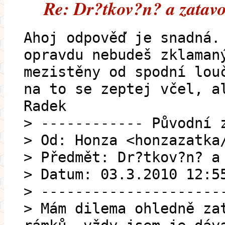
Re: Dr?tkov?n? a zatav
Ahoj odpověď je snadná.
opravdu nebudeš zklaman
mezistěny od spodní lou
na to se zeptej včel, a
Radek
> ------------ Původní 
> Od: Honza <honzazatka
> Předmět: Dr?tkov?n? a
> Datum: 03.3.2010 12:5
> ---------------------
> Mám dilema ohledně za