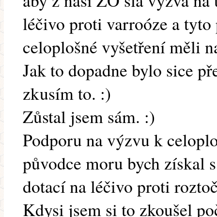
aby z naší ZO šla výzva na 
léčivo proti varroóze a tyto
celoplošné vyšetření měli n
Jak to dopadne bylo sice pře
zkusím to. :)
Zůstal jsem sám. :)
Podporu na výzvu k celopl
původce moru bych získal s
dotací na léčivo proti roztoč
Kdysi jsem si to zkoušel po