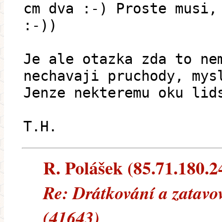
cm dva :-) Proste musi,
:-))
Je ale otazka zda to ne
nechavaji pruchody, mys
Jenze nekteremu oku lid
T.H.
R. Polášek (85.71.180.24
Re: Drátkování a zatavo
(41643)