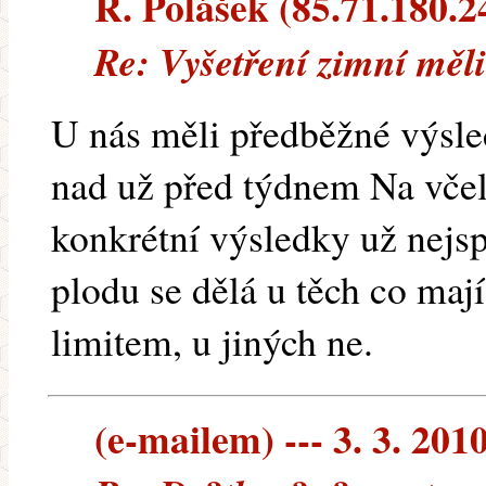
R. Polášek (85.71.180.24
Re: Vyšetření zimní měl
U nás měli předběžné výsle
nad už před týdnem Na včel
konkrétní výsledky už nejsp
plodu se dělá u těch co maj
limitem, u jiných ne.
(e-mailem) --- 3. 3. 201