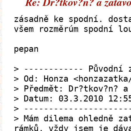
Re: Dr?tkov?n? a zatav
zásadně ke spodní. dost
všem rozměrúm spodní lo
pepan
> ------------ Původní 
> Od: Honza <honzazatka
> Předmět: Dr?tkov?n? a
> Datum: 03.3.2010 12:5
> ---------------------
> Mám dilema ohledně za
rámků, vždy jsem je dáv