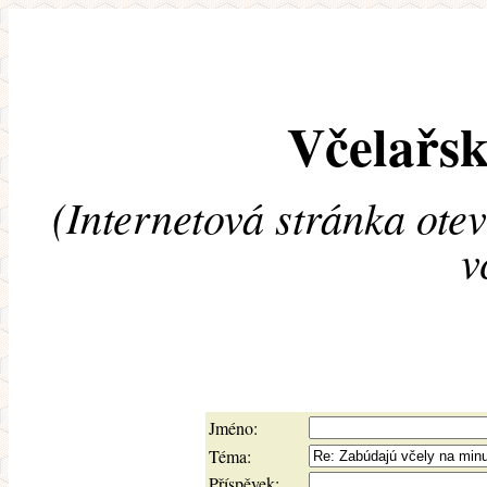
Včelařsk
(Internetová stránka ote
v
Jméno:
Téma:
Příspěvek: