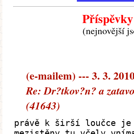
Příspěvky
(nejnovější j
(e-mailem) --- 3. 3. 201
Re: Dr?tkov?n? a zatav
(41643)
právě k širší loučce je
mezistěny tu včely vním