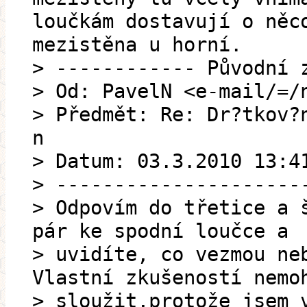
loučkám dostavují o něc
mezistěna u horní.
> ------------ Původní 
> Od: PavelN <e-mail/=/
> Předmět: Re: Dr?tkov?
n
> Datum: 03.3.2010 13:4
> ---------------------
> Odpovím do třetice a 
pár ke spodní loučce a
> uvidíte, co vezmou ne
Vlastní zkušeností nemo
> sloužit,protože jsem 