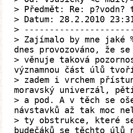
> Předmět: Re: p?vodn? 
> Datum: 28.2.2010 23:3
> ---------------------
> Zajímalo by mne jaké 
dnes provozováno, že se
> věnuje taková pozorno
významnou část úlů tvoř
> zadem i vrchem přístu
moravský univerzál, pět
> a pod. A v těch se oš
návstavků až tak moc ne
> ty obstrukce, které s
budečáků se těchto úlů 