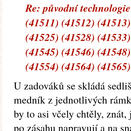
Re: původní technologie
(41511) (41512) (41513)
(41525) (41528) (41533)
(41545) (41546) (41548)
(41554) (41564) (41565)
U zadováků se skládá sedliš
medník z jednotlivých rámků
by to asi včely chtěly, znát,
po zásahu napravují a na 