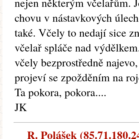
nejen některým včelařům. Je
chovu v nástavkových úlech 
také. Včely to nedají sice z
včelař spláče nad výdělkem.
včely bezprostředně najevo,
projeví se zpožděním na roje
Ta pokora, pokora....
JK
R. Polášek (85.71.180.24