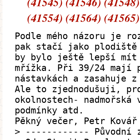
(41545) (41546) (41548)
(41554) (41564) (41565)
Podle mého názoru je ro
pak stačí jako plodiště
by bylo ještě lepší mít
mřížka. Při 39/24 mají 
nástavkách a zasahuje z
Ale to zjednodušuji, pr
okolnostech- nadmořská 
podmínky atd.
Pěkný večer, Petr Kovář
> ------------ Původní 