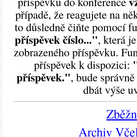
v
příspěvku do konference
případě, že reagujete na něk
to důsledně čiňte pomocí 
příspěvek číslo..."
, která j
zobrazeného příspěvku. Fun
příspěvek k dispozici:
příspěvek."
, bude správně 
dbát výše u
Zběžn
Archiv Včel