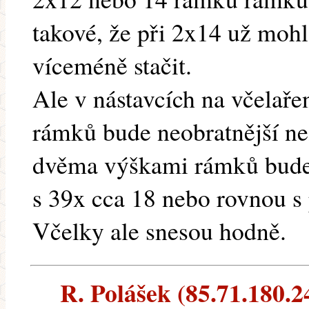
takové, že při 2x14 už mohl 
víceméně stačit.
Ale v nástavcích na včelař
rámků bude neobratnější ne
dvěma výškami rámků bude
s 39x cca 18 nebo rovnou s
Včelky ale snesou hodně.
R. Polášek (85.71.180.24