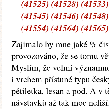
(41525) (41528) (41533)
(41545) (41546) (41548)
(41554) (41564) (41565)
Zajímalo by mne jaké % čis
provozováno, že se tomu vě
Myslím, že velmi významnou
i vrchem přístuné typu česk
pětiletka, lesan a pod. A v t
návstavků až tak moc neliší