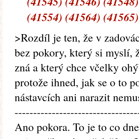
(41545) (41546) (41548)
(41554) (41564) (41565)
>Rozdíl je ten, že v zadová
bez pokory, který si myslí,
zná a který chce včelky oh
protože ihned, jak se o to p
nástavcích ani narazit nemu
---------------------------------
Ano pokora. To je to co dn