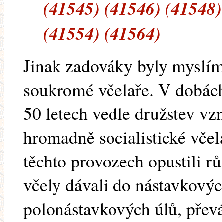
(41545) (41546) (41548)
(41554) (41564)
Jinak zadováky byly myslím
soukromé včelaře. V dobác
50 letech vedle družstev v
hromadně socialistické včel
těchto provozech opustili r
včely dávali do nástavkový
polonástavkových úlů, přev