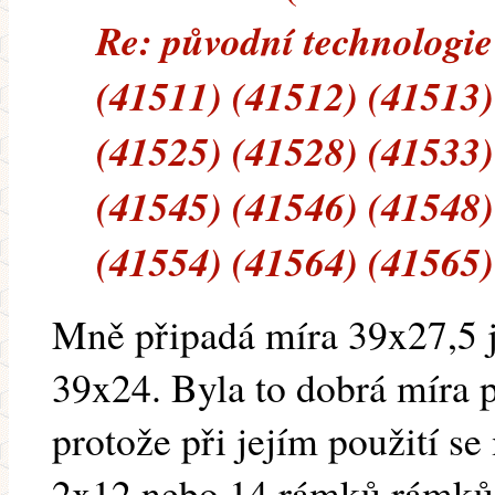
Re: původní technologie
(41511) (41512) (41513)
(41525) (41528) (41533)
(41545) (41546) (41548)
(41554) (41564) (41565)
Mně připadá míra 39x27,5 
39x24. Byla to dobrá míra p
protože při jejím použití s
2x12 nebo 14 rámků rámků 