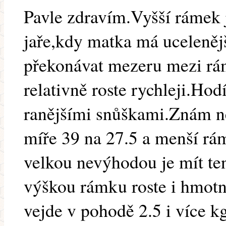
Pavle zdravím.Vyšší rámek 
jaře,kdy matka má uceleněj
překonávat mezeru mezi rám
relativně roste rychleji.Hod
ranějšími snůškami.Znám ně
míře 39 na 27.5 a menší rá
velkou nevýhodou je mít te
výškou rámku roste i hmotn
vejde v pohodě 2.5 i více kg