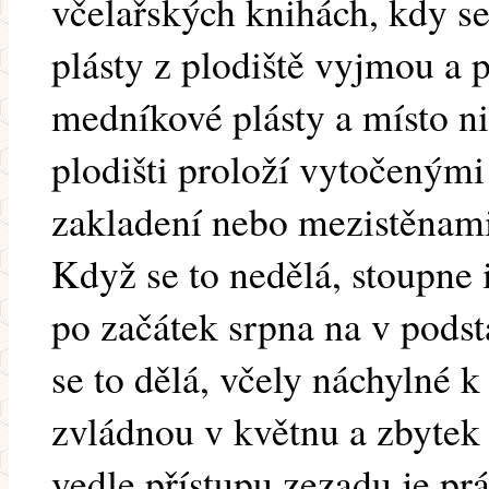
včelařských knihách, kdy s
plásty z plodiště vyjmou a p
medníkové plásty a místo ni
plodišti proloží vytočeným
zakladení nebo mezistěnami 
Když se to nedělá, stoupne 
po začátek srpna na v pods
se to dělá, včely náchylné k 
zvládnou v květnu a zbytek 
vedle přístupu zezadu je pr