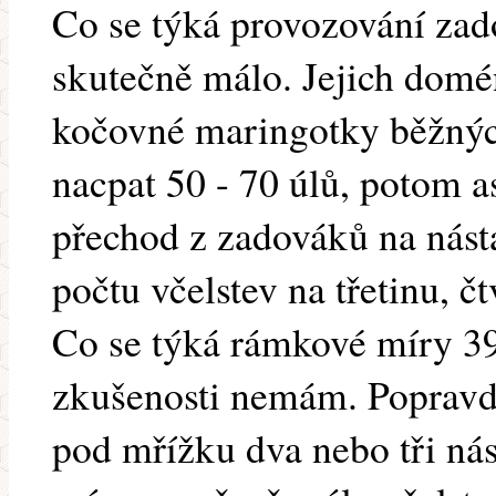
Co se týká provozování zado
skutečně málo. Jejich domé
kočovné maringotky běžnýc
nacpat 50 - 70 úlů, potom a
přechod z zadováků na nás
počtu včelstev na třetinu, čt
Co se týká rámkové míry 39
zkušenosti nemám. Popravdě 
pod mřížku dva nebo tři ná