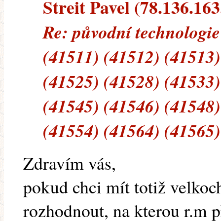
Streit Pavel (78.136.163.
Re: původní technologie
(41511) (41512) (41513)
(41525) (41528) (41533)
(41545) (41546) (41548)
(41554) (41564) (41565)
Zdravím vás,
pokud chci mít totiž velko
rozhodnout, na kterou r.m př