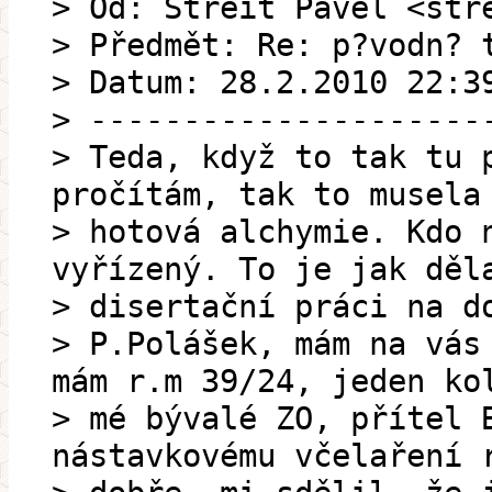
> Od: Streit Pavel <str
> Předmět: Re: p?vodn? 
> Datum: 28.2.2010 22:3
> ---------------------
> Teda, když to tak tu 
pročítám, tak to musela
> hotová alchymie. Kdo 
vyřízený. To je jak děl
> disertační práci na d
> P.Polášek, mám na vás
mám r.m 39/24, jeden ko
> mé bývalé ZO, přítel 
nástavkovému včelaření 