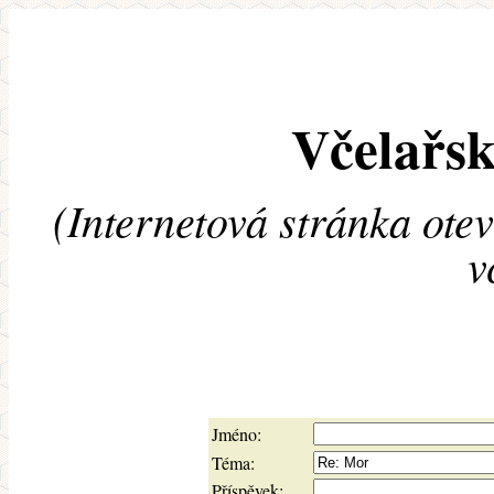
Včelařsk
(Internetová stránka ote
v
Jméno:
Téma:
Příspěvek: