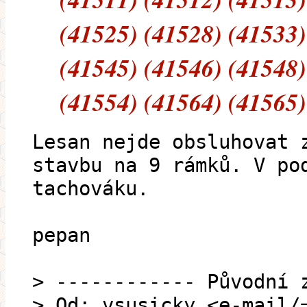
(41525) (41528) (41533)
(41545) (41546) (41548)
(41554) (41564) (41565)
Lesan nejde obsluhovat 
stavbu na 9 rámků. V po
tachováku.
pepan
> ------------ Původní 
> Od: vsusicky <e-mail/