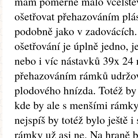
mám poměrně málo včelstev,
ošetřovat přehazováním plá
podobně jako v zadovácích
ošetřování je úplně jedno, j
nebo i víc nástavků 39x 24 n
přehazováním rámků udržov
plodového hnízda. Totéž by 
kde by ale s menšími rámky
nejspíš by totéž bylo ještě 
rámky už asi ne. Na hraně b