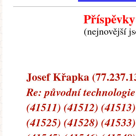
Příspěvky
(nejnovější j
Josef Křapka (77.237.13
Re: původní technologie
(41511) (41512) (41513)
(41525) (41528) (41533)