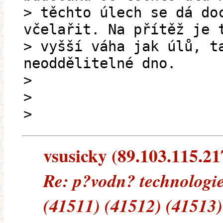
> těchto úlech se dá do
včelařit. Na přítěž je 
> vyšší váha jak úlů, t
neoddělitelné dno.
>
>
>
vsusicky (89.103.115.217
Re: p?vodn? technologie
(41511) (41512) (41513)