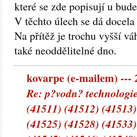
které se zde popisují u bude
V těchto úlech se dá docela 
Na přítěž je trochu vyšší vá
také neoddělitelné dno.
kovarpe (e-mailem) --- 
Re: p?vodn? technologie
(41511) (41512) (41513)
(41525) (41528) (41533)