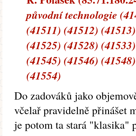
původní technologie (41
(41511) (41512) (41513)
(41525) (41528) (41533)
(41545) (41546) (41548)
(41554)
Do zadováků jako objemově
včelař pravidelně přinášet 
je potom ta stará "klasika"