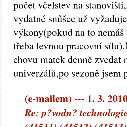
počet včelstev na stanovišt
vydatné snůšce už vyžaduje
výkony(pokud na to nemáš 
třeba levnou pracovní sílu)
chovu matek denně zvedat
univerzálů,po sezoně jsem p
(e-mailem) --- 1. 3. 201
Re: p?vodn? technologie
(41511) (41512) (41513)