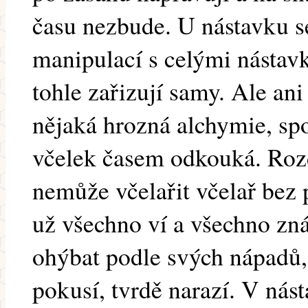
času nezbude. U nástavku se
manipulací s celými nástavk
tohle zařizují samy. Ale an
nějaká hrozná alchymie, spo
včelek časem odkouká. Rozdí
nemůže včelařit včelař bez p
už všechno ví a všechno zná
ohýbat podle svých nápadů, 
pokusí, tvrdě narazí. V nást