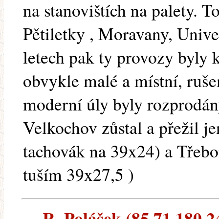
na stanovištích na palety. T
Pětiletky , Moravany, Univ
letech pak ty provozy byly k
obvykle malé a místní, ruš
moderní úly byly rozprodá
Velkochov zůstal a přežil j
tachovák na 39x24) a Třebon
tuším 39x27,5 )
R. Polášek (85.71.180.24