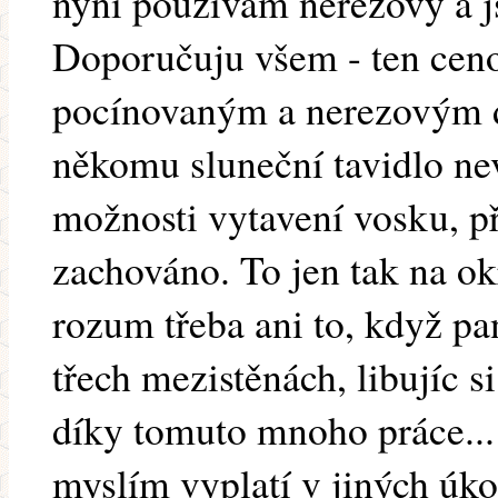
nyní používám nerezový a 
Doporučuju všem - ten ceno
pocínovaným a nerezovým d
někomu sluneční tavidlo nev
možnosti vytavení vosku, př
zachováno. To jen tak na ok
rozum třeba ani to, když pa
třech mezistěnách, libujíc 
díky tomuto mnoho práce... 
myslím vyplatí v jiných úko