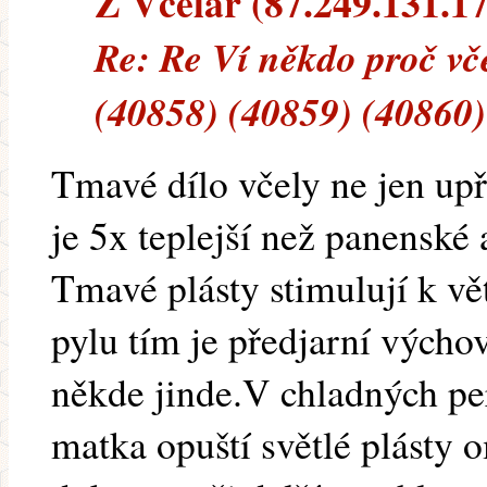
Z Včelař (87.249.131.173
Re: Re Ví někdo proč vče
(40858) (40859) (40860)
Tmavé dílo včely ne jen upř
je 5x teplejší než panenské
Tmavé plásty stimulují k v
pylu tím je předjarní výcho
někde jinde.V chladných pe
matka opuští světlé plásty 