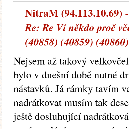
NitraM (94.113.10.69) --
Re: Re Ví někdo proč vče
(40858) (40859) (40860)
Nejsem až takový velkovčel
bylo v dnešní době nutné d
nástavků. Já rámky tavím ve
nadrátkovat musím tak dese
ještě dosluhující nadrátko