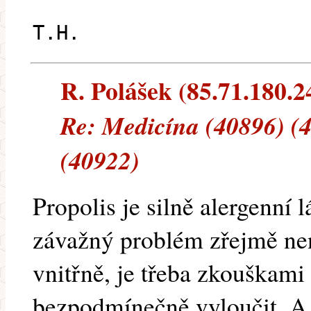
T.H.
R. Polášek (85.71.180.24
Re: Medicína (40896) (
(40922)
Propolis je silně alergenní 
závažný problém zřejmě nen
vnitřně, je třeba zkouškami
bezpodmínečně vyloučit. A t