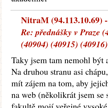
NitraM (94.113.10.69) --
Re: přednášky v Praze (
(40904) (40915) (40916)
Taky jsem tam nemohl být a 
Na druhou stranu asi chápu
mít zájem na tom, aby jeji
na web (několikrát jsem se s
fakultě mojí veřejné vysoké