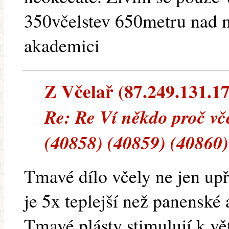
350včelstev 650metru nad 
akademici
Z Včelař (87.249.131.173
Re: Re Ví někdo proč vče
(40858) (40859) (40860)
Tmavé dílo včely ne jen upř
je 5x teplejší než panenské
Tmavé plásty stimulují k v