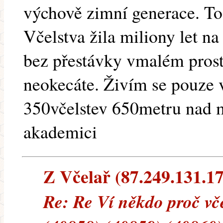
výchově zimní generace. To
Včelstva žila miliony let na
bez přestávky vmalém prosto
neokecáte. Živím se pouze
350včelstev 650metru nad 
akademici
Z Včelař (87.249.131.173
Re: Re Ví někdo proč vče