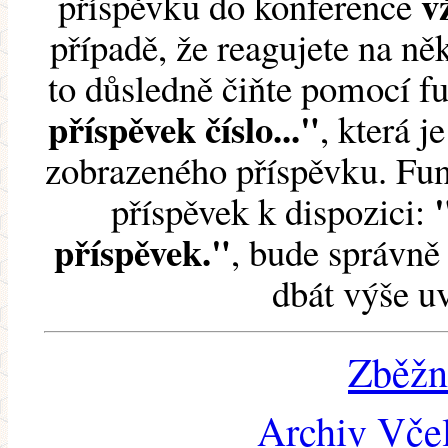
v
příspěvku do konference
případě, že reagujete na něk
to důsledně čiňte pomocí 
příspěvek číslo..."
, která j
zobrazeného příspěvku. Fun
příspěvek k dispozici:
příspěvek."
, bude správně 
dbát výše u
Zběžn
Archiv Včel