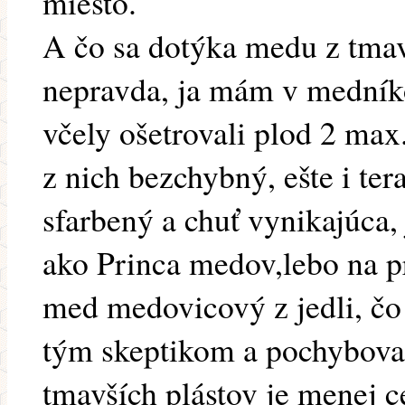
miesto.
A čo sa dotýka medu z tmavš
nepravda, ja mám v medníko
včely ošetrovali plod 2 max
z nich bezchybný, ešte i ter
sfarbený a chuť vynikajúca
ako Princa medov,lebo na p
med medovicový z jedli, čo
tým skeptikom a pochybovač
tmavších plástov je menej c