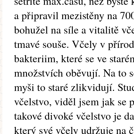
šetříte max.času, než byste
a připravil mezistěny na 7
bohužel na síle a vitalitě vč
tmavé souše. Včely v přírodě
bakteriim, které se ve staré
množstvích oběvují. Na to s
myši to staré zlikvidují. St
včelstvo, viděl jsem jak se
takové divoké včelstvo je dal
který své včely udržuje na 