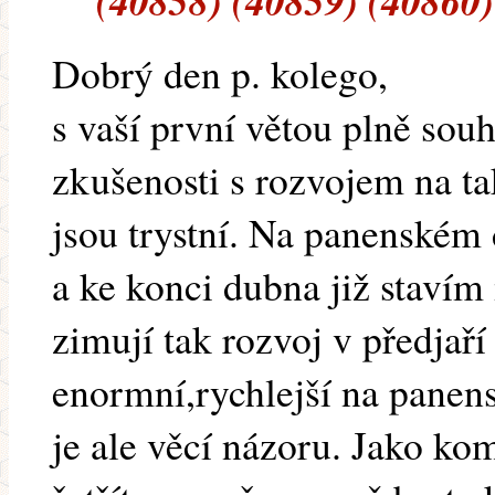
(40858) (40859) (40860)
Dobrý den p. kolego,
s vaší první větou plně so
zkušenosti s rozvojem na ta
jsou trystní. Na panenském 
a ke konci dubna již staví
zimují tak rozvoj v předjaří 
enormní,rychlejší na panen
je ale věcí názoru. Jako ko