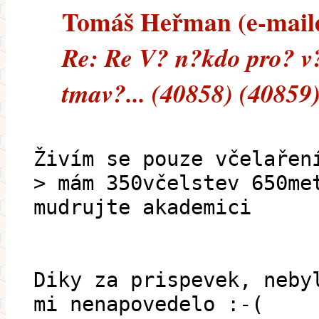
Tomáš Heřman (e-mailem
Re: Re V? n?kdo pro? v
tmav?... (40858) (40859
Živím se pouze včelařen
> mám 350včelstev 650me
mudrujte akademi
Diky za prispevek, neby
mi nenapovedelo :-(