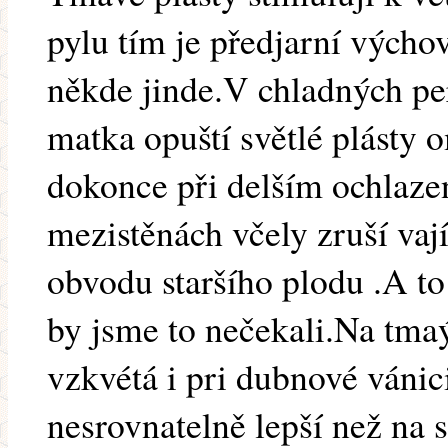
pylu tím je předjarní výcho
někde jinde.V chladných pe
matka opuští světlé plásty 
dokonce při delším ochlaze
mezistěnách včely zruší vaj
obvodu staršího plodu .A to 
by jsme to nečekali.Na tma
vzkvétá i pri dubnové vánic
nesrovnatelně lepší než na s