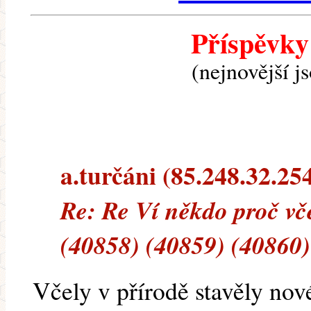
Příspěvky
(nejnovější j
a.turčáni (85.248.32.254
Re: Re Ví někdo proč vče
(40858) (40859) (40860)
Včely v přírodě stavěly nové