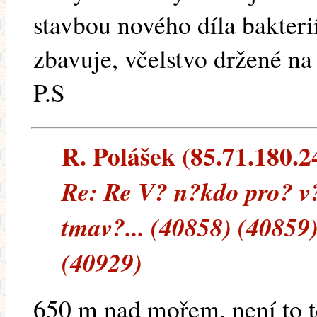
stavbou nového díla bakter
zbavuje, včelstvo držené na
P.S
R. Polášek (85.71.180.24
Re: Re V? n?kdo pro? v
tmav?... (40858) (40859
(40929)
650 m nad mořem, není to te