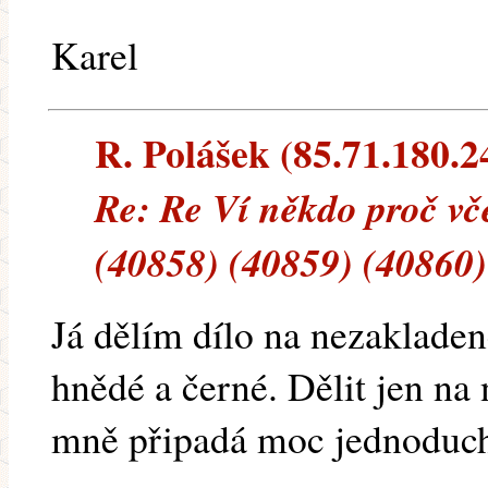
Karel
R. Polášek (85.71.180.24
Re: Re Ví někdo proč vče
(40858) (40859) (40860)
Já dělím dílo na nezakladen
hnědé a černé. Dělit jen na
mně připadá moc jednoduc