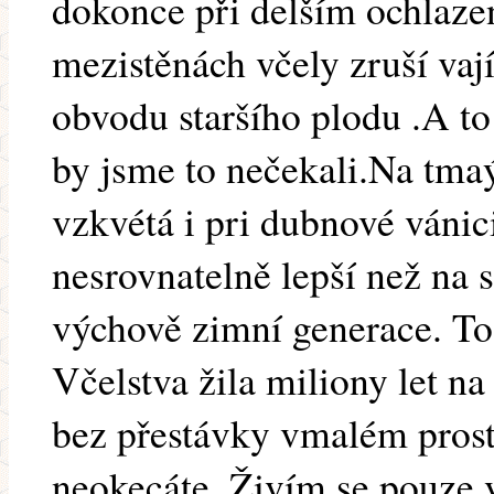
dokonce při delším ochlaze
mezistěnách včely zruší vaj
obvodu staršího plodu .A to 
by jsme to nečekali.Na tma
vzkvétá i pri dubnové vánic
nesrovnatelně lepší než na s
výchově zimní generace. To
Včelstva žila miliony let na
bez přestávky vmalém prosto
neokecáte. Živím se pouze