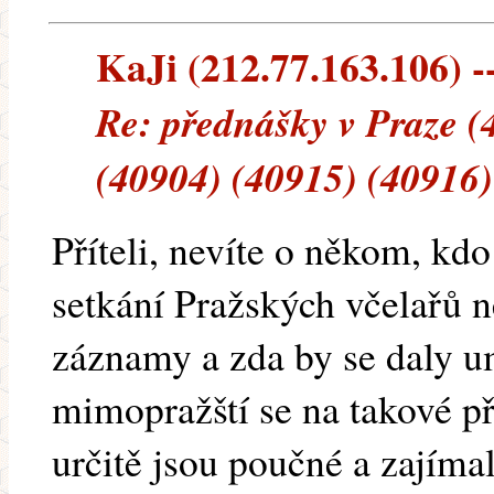
KaJi (212.77.163.106) --
Re: přednášky v Praze (
(40904) (40915) (40916)
Příteli, nevíte o někom, kd
setkání Pražských včelařů n
záznamy a zda by se daly um
mimopražští se na takové p
určitě jsou poučné a zajíma