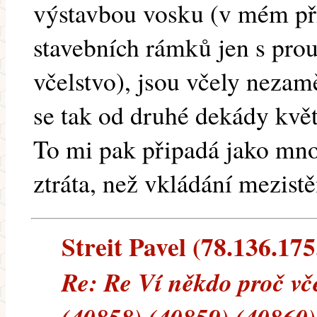
výstavbou vosku (v mém pří
stavebních rámků jen s pro
včelstvo), jsou včely nezam
se tak od druhé dekády květn
To mi pak připadá jako mn
ztráta, než vkládání mezistě
Streit Pavel (78.136.175.
Re: Re Ví někdo proč vče