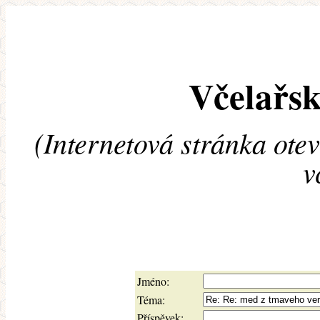
Včelařsk
(Internetová stránka ote
v
Jméno:
Téma:
Příspěvek: