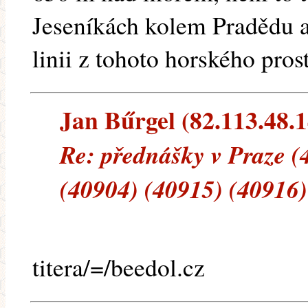
Jeseníkách kolem Pradědu a 
linii z tohoto horského pros
Jan Bűrgel (82.113.48.14
Re: přednášky v Praze (
(40904) (40915) (40916)
titera/=/beedol.cz