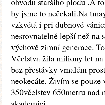
obvodu staršího plodu .A to 
by jsme to nečekali.Na tma
vzkvétá i pri dubnové vánic
nesrovnatelně lepší než na s
výchově zimní generace. To
Včelstva žila miliony let na
bez přestávky vmalém prosto
neokecáte. Živím se pouze
350včelstev 650metru nad 
akademici