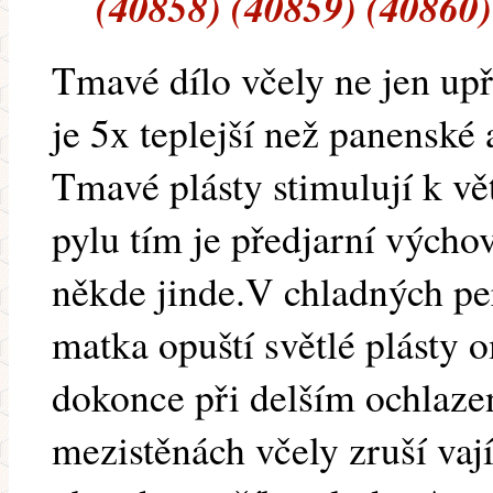
(40858) (40859) (40860)
Tmavé dílo včely ne jen upř
je 5x teplejší než panenské
Tmavé plásty stimulují k v
pylu tím je předjarní výcho
někde jinde.V chladných pe
matka opuští světlé plásty 
dokonce při delším ochlaze
mezistěnách včely zruší vaj