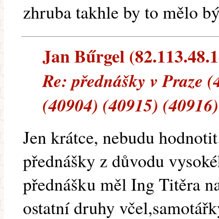
zhruba takhle by to mělo bý
Jan Bűrgel (82.113.48.14
Re: přednášky v Praze (
(40904) (40915) (40916)
Jen krátce, nebudu hodnoti
přednášky z důvodu vysoké
přednášku měl Ing Titěra n
ostatní druhy včel,samotářk