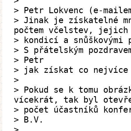
>
> Petr Lokvenc (e-maile
> Jinak je získatelné m
počtem včelstev, jejich
> kondicí a snůškovými 
> S přátelským pozdrave
> Petr
> jak získat co nejvíce
>
> Pokud se k tomu obráz
vícekrát, tak byl otevř
> počet účastníků konfe
> B.V.
>