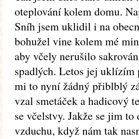
oteplování kolem domu. Nap
Sníh jsem uklidil i na obec
bohužel vine kolem mé mini
aby včely nerušilo sakrová
spadlých. Letos jej uklízím
mi to nyní žádný přiblblý z
vzal smetáček a hadicový te
se včelstvy. Jakže se jim to d
vzduchu, když nám tak nasn