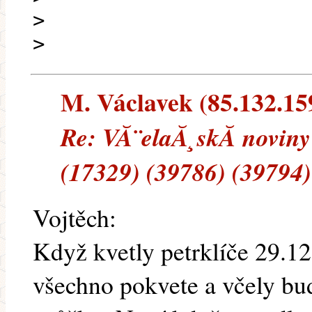
>
>
M. Václavek (85.132.159
Re: VĂ¨elaĂ¸skĂ noviny 
(17329) (39786) (39794)
Vojtěch:
Když kvetly petrklíče 29.12
všechno pokvete a včely bu