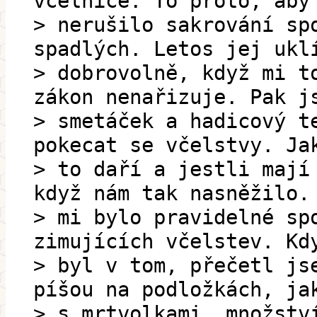
včelnice. To proto, aby
> nerušilo sakrování sp
spadlých. Letos jej ukl
> dobrovolně, když mi t
zákon nenařizuje. Pak j
> smetáček a hadicový t
pokecat se včelstvy. Ja
> to daří a jestli mají
když nám tak nasněžilo.
> mi bylo pravidelné sp
zimujících včelstev. Kd
> byl v tom, přečetl js
píšou na podložkách, ja
> s mrtvolkami, množstv