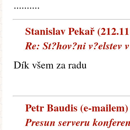
..........
Stanislav Pekař (212.111
Re: St?hov?ni v?elstev 
Dík všem za radu
Petr Baudis (e-mailem) -
Presun serveru konfere