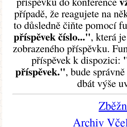
v
příspěvku do konference
případě, že reagujete na něk
to důsledně čiňte pomocí 
příspěvek číslo..."
, která j
zobrazeného příspěvku. Fun
příspěvek k dispozici:
příspěvek."
, bude správně 
dbát výše u
Zběžn
Archiv Včel