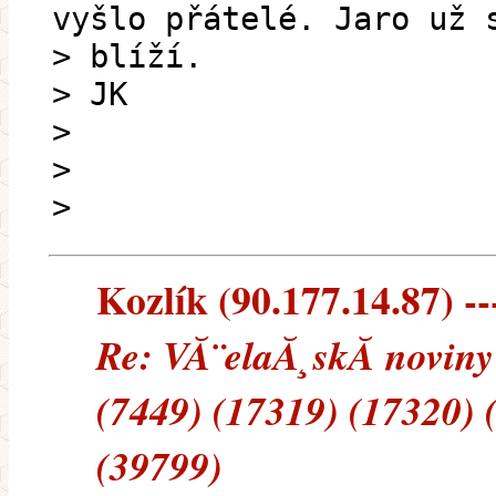
vyšlo přátelé. Jaro už 
> blíží.
> JK
>
>
>
Kozlík (90.177.14.87) --
Re: VĂ¨elaĂ¸skĂ noviny
(7449) (17319) (17320) 
(39799)