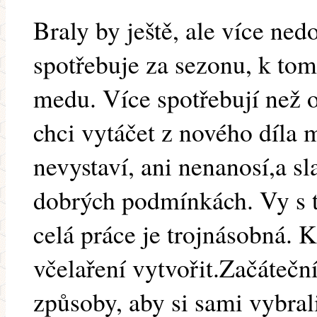
Braly by ještě, ale více ned
spotřebuje za sezonu, k tom
medu. Více spotřebují než 
chci vytáčet z nového díla m
nevystaví, ani nenanosí,a sl
dobrých podmínkách. Vy s t
celá práce je trojnásobná. 
včelaření vytvořit.Začáteč
způsoby, aby si sami vybrali