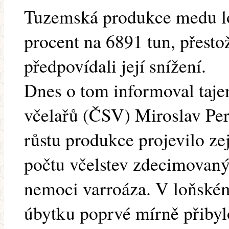
Tuzemská produkce medu lon
procent na 6891 tun, přesto
předpovídali její snížení.
Dnes o tom informoval taj
včelařů (ČSV) Miroslav Per
růstu produkce projevilo z
počtu včelstev zdecimovan
nemoci varroáza. V loňském
úbytku poprvé mírně přibyl