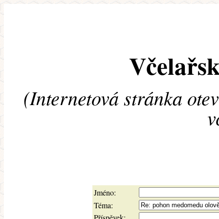
Včelařsk
(Internetová stránka ote
v
Jméno:
Téma:
Příspěvek: