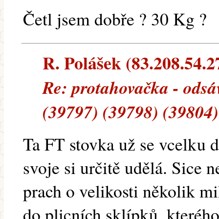
Četl jsem dobře ? 30 Kg ?
R. Polášek (83.208.54.27
Re: protahovačka - odsá
(39797) (39798) (39804)
Ta FT stovka už se vcelku d
svoje si určitě udělá. Sice n
prach o velikosti několik mi
do plicních sklípků, kterého