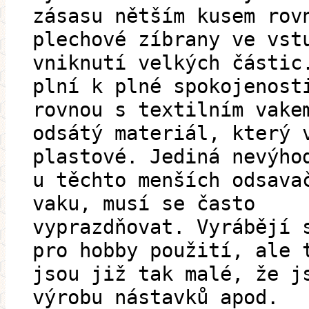
zásasu nětším kusem rov
plechové zíbrany ve vst
vniknutí velkých částic
plní k plné spokojenost
rovnou s textilním vake
odsátý materiál, který 
plastové. Jediná nevýho
u těchto menších odsava
vaku, musí se často
vyprazdňovat. Vyrábějí 
pro hobby použití, ale 
jsou již tak malé, že j
výrobu nástavků apod.