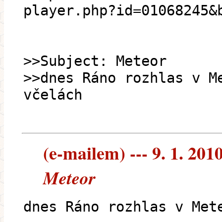
player.php?id=01068245&
>>Subject: Meteor
>>dnes Ráno rozhlas v M
včelách
(e-mailem) --- 9. 1. 201
Meteor
dnes Ráno rozhlas v Met