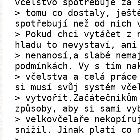
včelstvo spotřebuje za 
> tomu co dostaly, ješt
spotřebují než od nich 
> Pokud chci vytáčet z 
hladu to nevystaví, ani
> nenanosí,a slabé nema
podmínkách. Vy s tím na
> včelstva a celá práce
si musí svůj systém vče
> vytvořit.Začátečníkům
způsoby, aby si sami vy
> velkovčelaře nekopíru
snížil. Jinak platí co 