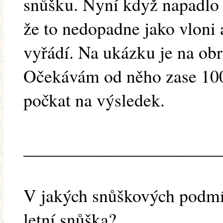
snůšku. Nyní když napadlo t
že to nedopadne jako vloni 
vyřádí. Na ukázku je na obr
Očekávám od něho zase 100 
počkat na výsledek.
______________________
V jakých snůškových podmín
letní snůška?