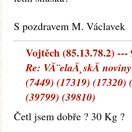
S pozdravem M. Václavek
Vojtěch (85.13.78.2) --- 
Re: VĂ¨elaĂ¸skĂ noviny
(7449) (17319) (17320) 
(39799) (39810)
Četl jsem dobře ? 30 Kg ?