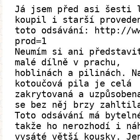
Já jsem před asi šesti 
koupil i starší provede
toto odsávání: http://w
prod=1
Neumím si ani představi
malé dílně v prachu,
hoblinách a pilinách. N
kotoučová pila je celá
zakrytovaná a uzpůsoben
se bez něj brzy zahltil
Toto odsávání má byteln
takže ho nerozhodí i ná
vysáté větší kousky. Je