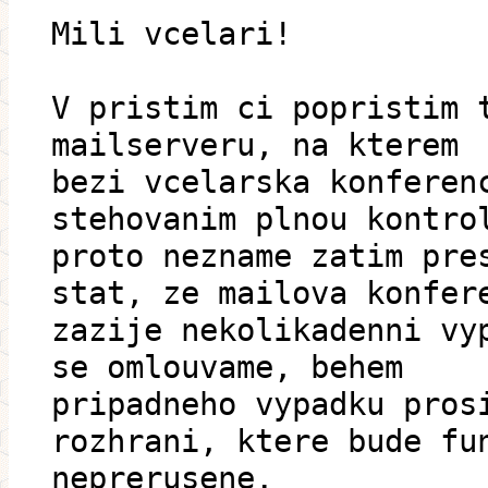
Mili vcelari!
V pristim ci popristim 
mailserveru, na kterem
bezi vcelarska konferen
stehovanim plnou kontro
proto nezname zatim pre
stat, ze mailova konfer
zazije nekolikadenni vy
se omlouvame, behem
pripadneho vypadku pros
rozhrani, ktere bude fu
neprerusene.