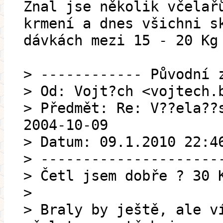
Znal jse několik včelař
krmení a dnes všichni s
dávkách mezi 15 - 20 Kg
> ------------ Původní 
> Od: Vojt?ch <vojtech.
> Předmět: Re: V??ela??
2004-10-09
> Datum: 09.1.2010 22:4
> ---------------------
> Četl jsem dobře ? 30 
>
> Braly by ještě, ale v