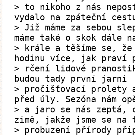
> to nikoho z nás nepos
vydalo na zpáteční cest
> Již máme za sebou sle
máme také o skok dále n
> krále a těšíme se, že
hodinu více, jak praví 
> rčení lidové pranosti
budou tady první jarní
> pročišťovací prolety 
před úly. Sezóna nám op
> a jaro se nás zeptá, 
zimě, jakže jsme se na 
> probuzení přírody při