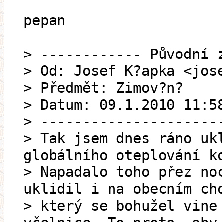
pepan
> ------------ Původní 
> Od: Josef K?apka <jos
> Předmět: Zimov?n?
> Datum: 09.1.2010 11:5
> ---------------------
> Tak jsem dnes ráno uk
globálního oteplování k
> Napadalo toho přez no
uklidil i na obecním ch
> který se bohužel vine