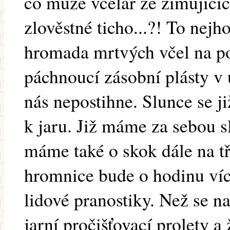
co může včelař ze zimujících
zlověstné ticho...?! To nejh
hromada mrtvých včel na p
páchnoucí zásobní plásty v 
nás nepostihne. Slunce se ji
k jaru. Již máme za sebou s
máme také o skok dále na tři
hromnice bude o hodinu více
lidové pranostiky. Než se n
jarní pročišťovací prolety a 