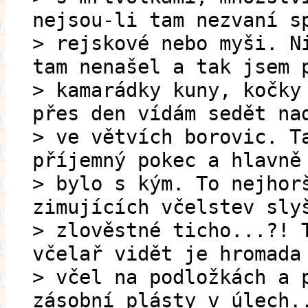
nejsou-li tam nezvaní s
> rejskové nebo myši. N
tam nenašel a tak jsem 
> kamarádky kuny, kočky
přes den vídám sedět na
> ve větvích borovic. T
příjemný pokec a hlavně
> bylo s kým. To nejhor
zimujících včelstev sly
> zlověstné ticho...?! 
včelař vidět je hromada
> včel na podložkách a 
zásobní plásty v úlech.