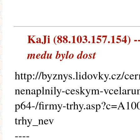
KaJi (88.103.157.154) --
medu bylo dost
http://byznys.lidovky.cz/ce
nenaplnily-ceskym-vcelarum
p64-/firmy-trhy.asp?c=A1
trhy_nev
----