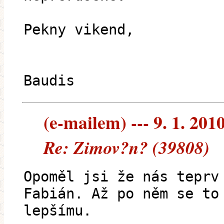
Pekny vikend,
Petr "P
Baudis
(e-mailem) --- 9. 1. 201
Re: Zimov?n? (39808)
Opoměl jsi že nás teprv
Fabián. Až po něm se to
lepšímu.