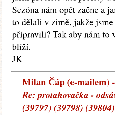
Sezóna nám opět začne a jar
to dělali v zimě, jakže jsme
připravili? Tak aby nám to v
blíží.
JK
Milan Čáp (e-mailem) --
Re: protahovačka - odsá
(39797) (39798) (39804)