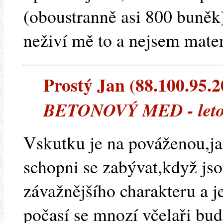
(oboustranně asi 800 buněk)
neživí mě to a nejsem matem
Prostý Jan (88.100.95.20
BETONOVÝ MED - leto
Vskutku je na pováženou,ja
schopni se zabývat,když jso
závažnějšího charakteru a j
počasí se mnozí včelaři bu