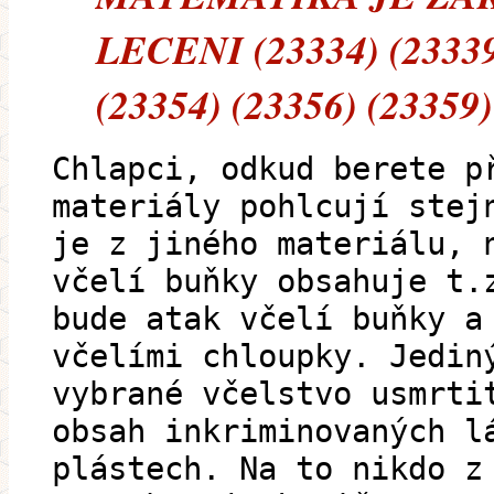
LECENI (23334) (23339)
(23354) (23356) (23359)
Chlapci, odkud berete p
materiály pohlcují stej
je z jiného materiálu, 
včelí buňky obsahuje t.
bude atak včelí buňky a
včelími chloupky. Jedin
vybrané včelstvo usmrti
obsah inkriminovaných l
plástech. Na to nikdo z