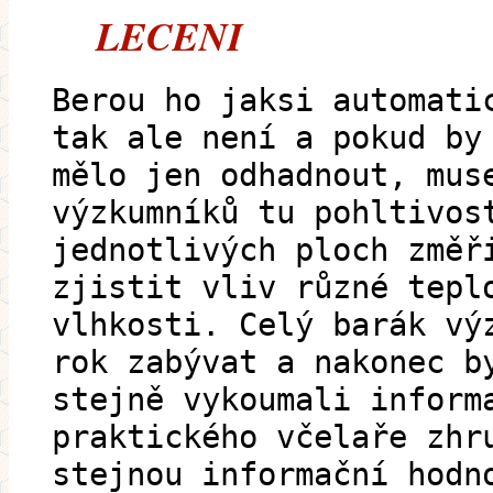
LECENI
Berou ho jaksi automati
tak ale není a pokud by
mělo jen odhadnout, mus
výzkumníků tu pohltivos
jednotlivých ploch změř
zjistit vliv různé tepl
vlhkosti. Celý barák vý
rok zabývat a nakonec b
stejně vykoumali inform
praktického včelaře zhr
stejnou informační hodn