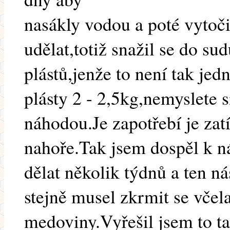
nasákly vodou a poté vytoči
udělat,totiž snažil se do su
plástů,jenže to není tak jed
plásty 2 - 2,5kg,nemyslete s
náhodou.Je zapotřebí je zatí
nahoře.Tak jsem dospěl k n
dělat několik týdnů a ten 
stejně musel zkrmit se včel
medoviny.Vyřešil jsem to t