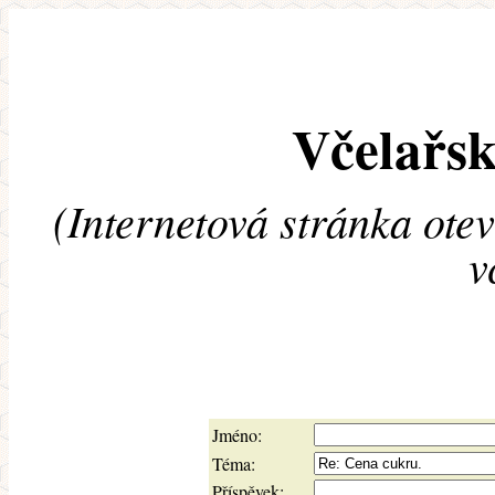
Včelařsk
(Internetová stránka ote
v
Jméno:
Téma:
Příspěvek: