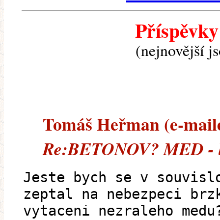
Příspěvky
(nejnovější j
Tomáš Heřman (e-mailem
Re:BETONOV? MED - le
Jeste bych se v souvisl
zeptal na nebezpeci brz
vytaceni nezraleho medu