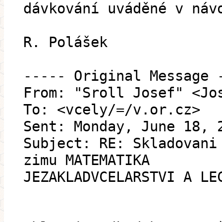
dávkování uváděné v náv
R. Polášek
----- Original Message 
From: "Sroll Josef" <Jo
To: <vcely/=/v.or.cz>
Sent: Monday, June 18, 
Subject: RE: Skladovani
zimu MATEMATIKA
JEZAKLADVCELARSTVI A LE