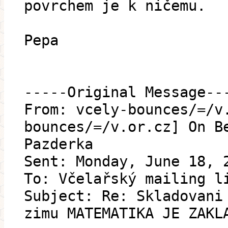
povrchem je k ničemu.
Pepa
-----Original Message--
From: vcely-bounces/=/v
bounces/=/v.or.cz] On B
Pazderka
Sent: Monday, June 18, 
To: Včelařský mailing l
Subject: Re: Skladovani
zimu MATEMATIKA JE ZAKL