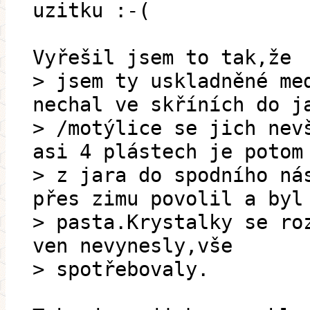
uzitku :-(
Vyřešil jsem to tak,že
> jsem ty uskladněné me
nechal ve skříních do j
> /motýlice se jich nev
asi 4 plástech je potom
> z jara do spodního ná
přes zimu povolil a byl
> pasta.Krystalky se ro
ven nevynesly,vše
> spotřebovaly.