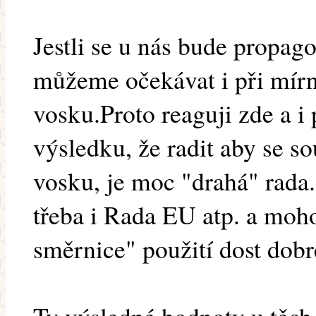
Jestli se u nás bude propag
můžeme očekávat i při mírn
vosku.Proto reaguji zde a i
výsledku, že radit aby se s
vosku, je moc "drahá" rada.
třeba i Rada EU atp. a moh
směrnice" použití dost dobr