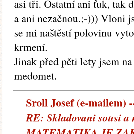
asi tři. Ostatní ani ťuk, t
a ani nezačnou.;-))) Vloni j
se mi naštěstí polovinu vyt
krmení.
Jinak před pěti lety jsem n
medomet.
Sroll Josef (e-mailem) -
RE: Skladovani sousi a 
MATEMATIKA JE ZA