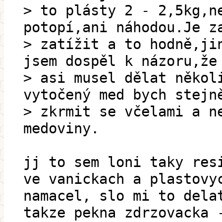
> to plásty 2 - 2,5kg,n
potopí,ani náhodou.Je z
> zatížit a to hodně,ji
jsem dospěl k názoru,že
> asi musel dělat někol
vytočený med bych stejn
> zkrmit se včelami a n
medoviny.
jj to sem loni taky res
ve vanickach a plastovy
namacel, slo mi to dela
takze pekna zdrzovacka 