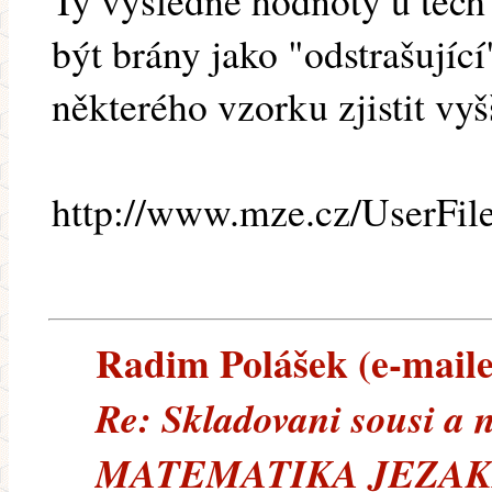
Ty výsledné hodnoty u těch
být brány jako "odstrašujíc
některého vzorku zjistit vyš
http://www.mze.cz/UserFil
Radim Polášek (e-mailem
Re: Skladovani sousi a 
MATEMATIKA JEZAK