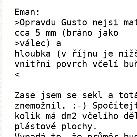
Eman:
>Opravdu Gusto nejsi ma
cca 5 mm (bráno jako
>válec) a
hloubka (v říjnu je niž
vnitřní povrch včelí bu
<
Zase jsem se sekl a tot
znemožnil. :-) Spočítej
kolik má dm2 včelího dě
plástové plochy.
Vypadá to, že průměr bu