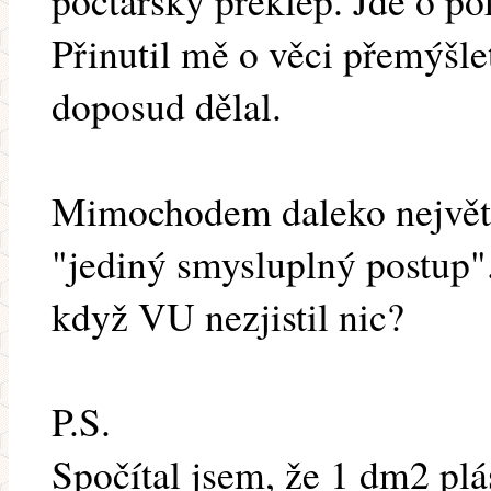
počtářský překlep. Jde o p
Přinutil mě o věci přemýšle
doposud dělal.
Mimochodem daleko největší 
"jediný smysluplný postup". 
když VU nezjistil nic?
P.S.
Spočítal jsem, že 1 dm2 pl