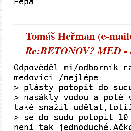
Pepa
Tomáš Heřman (e-mailem
Re:BETONOV? MED - le
Odpověděl mi/odborník n
medovici /nejlépe
> plásty potopit do sud
> nasákly vodou a poté 
také snažil udělat,toti
> se do sudu potopit 10
není tak jednoduché.Ačk