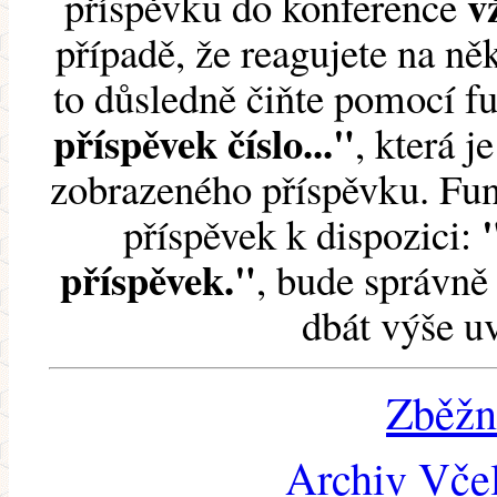
v
příspěvku do konference
případě, že reagujete na něk
to důsledně čiňte pomocí 
příspěvek číslo..."
, která j
zobrazeného příspěvku. Fun
příspěvek k dispozici:
příspěvek."
, bude správně 
dbát výše u
Zběžn
Archiv Včel