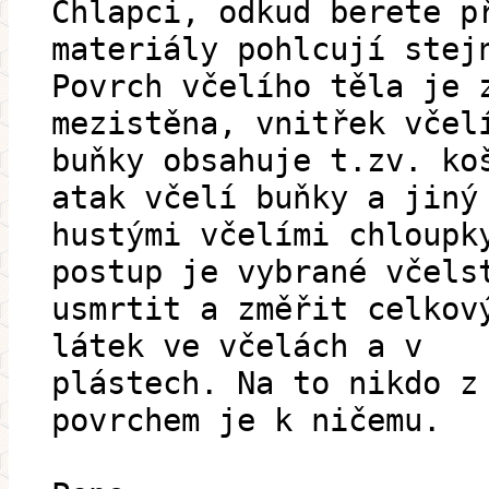
Chlapci, odkud berete p
materiály pohlcují stej
Povrch včelího těla je 
mezistěna, vnitřek včel
buňky obsahuje t.zv. ko
atak včelí buňky a jiný
hustými včelími chloupk
postup je vybrané včels
usmrtit a změřit celkov
látek ve včelách a v
plástech. Na to nikdo z
povrchem je k ničemu.