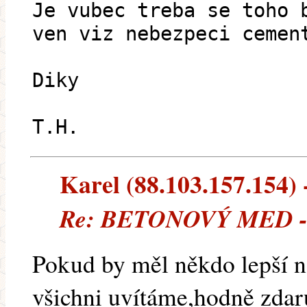
Je vubec treba se toho 
ven viz nebezpeci cemen
Diky
T.H.
Karel (88.103.157.154) -
Re: BETONOVÝ MED - l
Pokud by měl někdo lepší ná
všichni uvítáme,hodně zdar