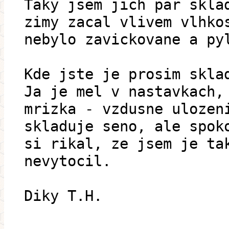
Taky jsem jich par skla
zimy zacal vlivem vlhko
nebylo zavickovane a py
Kde jste je prosim skla
Ja je mel v nastavkach,
mrizka - vzdusne ulozen
skladuje seno, ale spok
si rikal, ze jsem je ta
nevytocil.
Diky T.H.