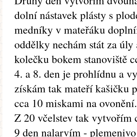
Druhý den vytvořím dvouná
dolní nástavek plásty s plo
medníky v mateřáku doplní
oddělky nechám stát za úly 
kolečku bokem stanoviště c
4. a 8. den je prohlídnu a 
získám tak mateří kašičku p
cca 10 miskami na ovonění.
Z 20 včelstev tak vytvořím
9 den nalarvím - plemenivo 