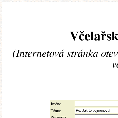
Včelařsk
(Internetová stránka ote
v
Jméno:
Téma:
Příspěvek: