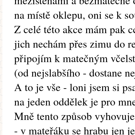
mezistěnami a bezmatečné o
na místě oklepu, oni se k s
Z celé této akce mám pak cc
jich nechám přes zimu do re
připojím k matečným včel
(od nejslabšího - dostane ne
A to je vše - loni jsem si p
na jeden oddělek je pro mne
Mně tento způsob vyhovuje
- v mateřáku se hrabu jen j