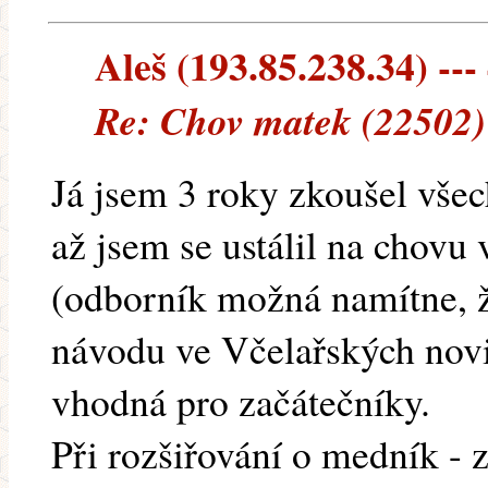
Aleš (193.85.238.34) --- 
Re: Chov matek (22502)
Já jsem 3 roky zkoušel vš
až jsem se ustálil na chov
(odborník možná namítne, že
návodu ve Včelařských nov
vhodná pro začátečníky.
Při rozšiřování o medník - 