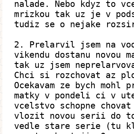
nalade. Nebo kdyz to vc
mrizkou tak uz je v pod
tudiz se o nejake rozsi
2. Prelarvil jsem na vo
vikendu dostanu novou m
tak uz jsem neprelarvov
Chci si rozchovat az pl
Ocekavam ze bych mohl p
matky v pondeli ci v ut
vcelstvo schopne chovat
vlozit novou serii do t
vedle stare serie (tu k