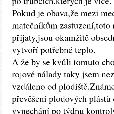
po trubcích,kterých je více.
Pokud je obava,že mezi med
matečníkům zastuzení,toto 
přijaty,jsou okamžitě obsed
vytvoří potřebné teplo.
A že by se kvůli tomuto cho
rojové nálady taky jsem nez
vzdáleno od plodiště.Známe
převěšení plodových plást
vynechání po týdnu kontrol