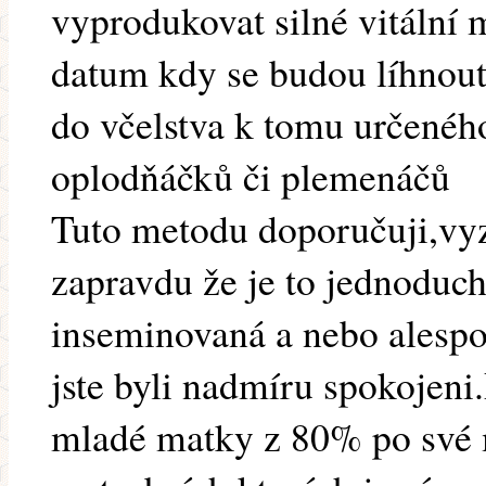
vyprodukovat silné vitální m
datum kdy se budou líhnout
do včelstva k tomu určeného
oplodňáčků či plemenáčů
Tuto metodu doporučuji,vyzk
zapravdu že je to jednoduch
inseminovaná a nebo alespoň
jste byli nadmíru spokojeni
mladé matky z 80% po své