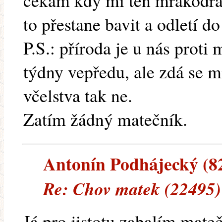
čekám kdy mi ten mrakodrap
to přestane bavit a odletí do
P.S.: příroda je u nás proti
týdny vepředu, ale zdá se m
včelstva tak ne.
Zatím žádný matečník.
Antonín Podhájecký (82.
Re: Chov matek (22495)
Já pro jistotu zabalím mat