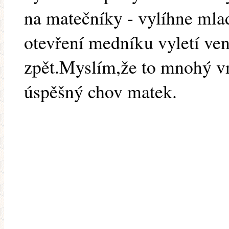
na matečníky - vylíhne ml
otevření medníku vyletí ven 
zpět.Myslím,že to mnohý vní
úspěšný chov matek.