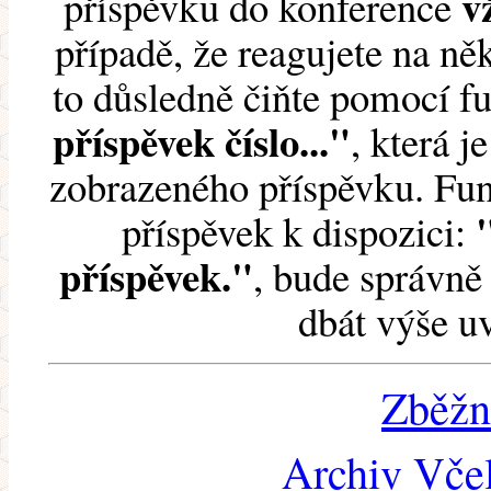
v
příspěvku do konference
případě, že reagujete na něk
to důsledně čiňte pomocí 
příspěvek číslo..."
, která j
zobrazeného příspěvku. Fun
příspěvek k dispozici:
příspěvek."
, bude správně 
dbát výše u
Zběžn
Archiv Včel