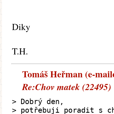
Diky
T.H.
Tomáš Heřman (e-mailem
Re:Chov matek (22495)
> Dobrý den,
> potřebuji poradit s c