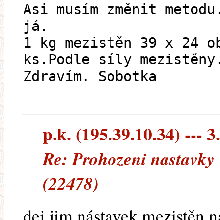
Asi musím změnit metodu
já.
1 kg mezistěn 39 x 24 o
ks.Podle síly mezistěny
Zdravím. Sobotka
p.k. (195.39.10.34) --- 3
Re: Prohozeni nastavky 
(22478)
dej jim nástavek mezistěn na