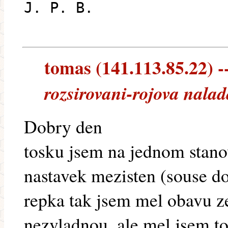
J. P. B.
tomas (141.113.85.22) --
rozsirovani-rojova nalad
Dobry den
tosku jsem na jednom stanov
nastavek mezisten (souse do
repka tak jsem mel obavu z
nezvladnou, ale mel jsem to