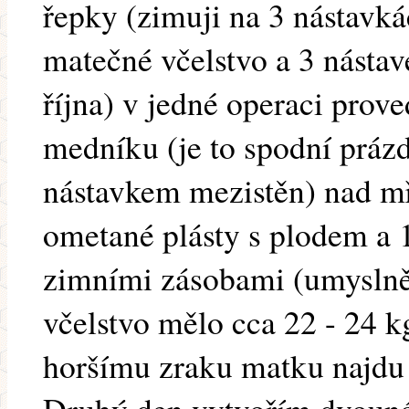
řepky (zimuji na 3 nástavk
matečné včelstvo a 3 násta
října) v jedné operaci prov
medníku (je to spodní práz
nástavkem mezistěn) nad m
ometané plásty s plodem a 1
zimními zásobami (umyslně
včelstvo mělo cca 22 - 24 k
horšímu zraku matku najdu