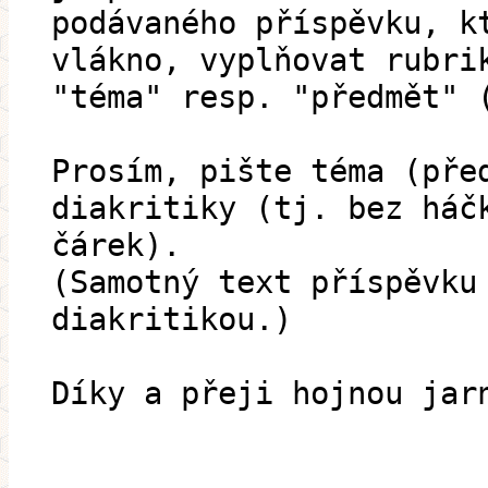
podávaného příspěvku, k
vlákno, vyplňovat rubri
"téma" resp. "předmět" 
Prosím, pište téma (pře
diakritiky (tj. bez háč
čárek).
(Samotný text příspěvku
diakritikou.)
Díky a přeji hojnou jar