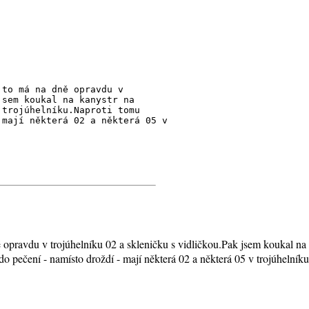
 to má na dně opravdu v
jsem koukal na kanystr na
 trojúhelníku.Naproti tomu
 mají některá 02 a některá 05 v
opravdu v trojúhelníku 02 a skleničku s vidličkou.Pak jsem koukal na 
o pečení - namísto droždí - mají některá 02 a některá 05 v trojúhelníku