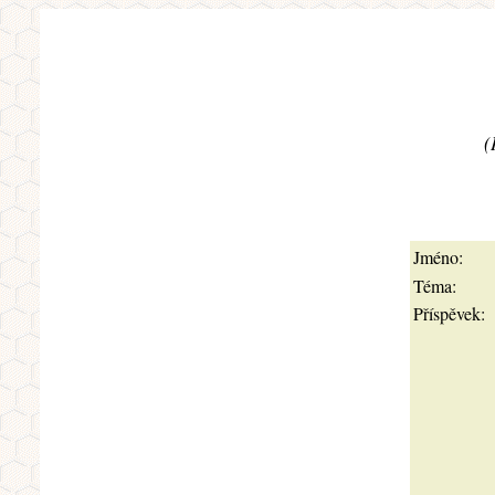
(
Jméno:
Téma:
Příspěvek: