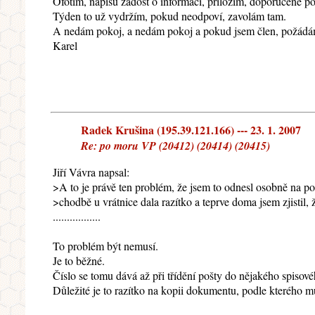
Ofotím, napíšu žádost o informaci, přiložím, doporučeně po
Týden to už vydržím, pokud neodpoví, zavolám tam.
A nedám pokoj, a nedám pokoj a pokud jsem člen, požádám o
Karel
Radek Krušina (195.39.121.166) --- 23. 1. 2007
Re: po moru VP (20412) (20414) (20415)
Jiří Vávra napsal:
>A to je právě ten problém, že jsem to odnesl osobně na p
>chodbě u vrátnice dala razítko a teprve doma jsem zjistil, 
.................
To problém být nemusí.
Je to běžné.
Číslo se tomu dává až při třídění pošty do nějakého spisov
Důležité je to razítko na kopii dokumentu, podle kterého m