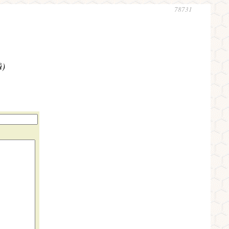
78731
ů)