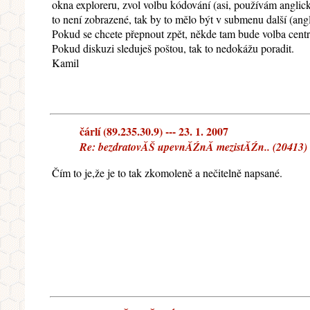
okna exploreru, zvol volbu kódování (asi, používám angli
to není zobrazené, tak by to mělo být v submenu další (an
Pokud se chcete přepnout zpět, někde tam bude volba centr
Pokud diskuzi sleduješ poštou, tak to nedokážu poradit.
Kamil
čárlí (89.235.30.9) --- 23. 1. 2007
Re: bezdratovĂŠ upevnĂŹnĂ­ mezistĂŹn.. (20413)
Čím to je,že je to tak zkomoleně a nečitelně napsané.