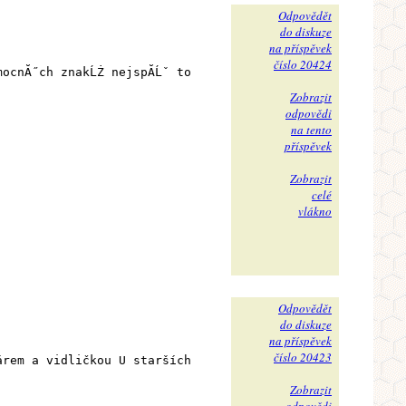
Odpovědět
do diskuze
na příspěvek
číslo 20424
mocnĂ˝ch znakĹŻ nejspĂ­Ĺˇ to
Zobrazit
odpovědi
na tento
příspěvek
Zobrazit
celé
vlákno
Odpovědět
do diskuze
na příspěvek
číslo 20423
árem a vidličkou U starších
Zobrazit