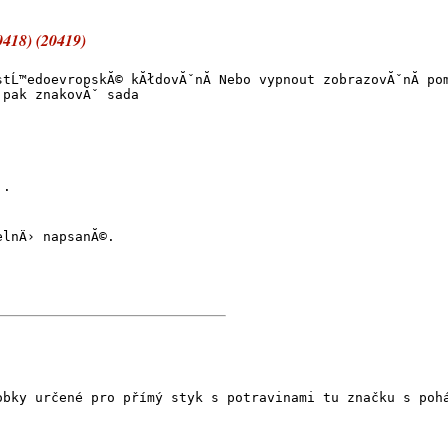
20418) (20419)
stĹ™edoevropskĂ© kĂłdovĂˇnĂ­ Nebo vypnout zobrazovĂˇnĂ­ po
 pak znakovĂˇ sada
..
elnÄ› napsanĂ©.
obky určené pro přímý styk s potravinami tu značku s poh