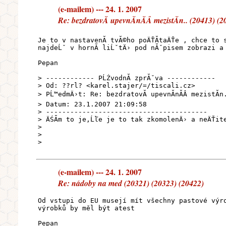
(e-mailem) --- 24. 1. 2007
Re: bezdratovĂ upevnĂnĂÂ­ mezistĂn.. (20413) (
Je to v nastavenĂ­ tvĂ©ho poÄŤĂ­taÄŤe , chce to 
najdeĹˇ v hornĂ­ liĹˇtÄ› pod nĂˇpisem zobrazi a
Pepan
> ------------ PĹŻvodnĂ­ zprĂˇva ------------
> Od: ??rl? <karel.stajer/=/tiscali.cz>
> PĹ™edmÄ›t: Re: bezdratovĂ upevnĂnĂÂ­ mezistĂn
> Datum: 23.1.2007 21:09:58
> ----------------------------------------
> ÄŚĂ­m to je,Ĺľe je to tak zkomolenÄ› a neÄŤit
>
>
>
(e-mailem) --- 24. 1. 2007
Re: nádoby na med (20321) (20323) (20422)
Od vstupi do EU musejí mít všechny pastové výr
výrobků by měl být atest
Pepan