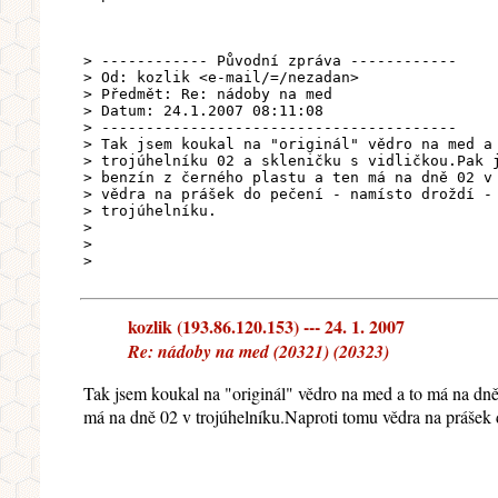
> ------------ Původní zpráva ------------
> Od: kozlik <e-mail/=/nezadan>
> Předmět: Re: nádoby na med
> Datum: 24.1.2007 08:11:08
> ----------------------------------------
> Tak jsem koukal na "originál" vědro na med a
> trojúhelníku 02 a skleničku s vidličkou.Pak 
> benzín z černého plastu a ten má na dně 02 v
> vědra na prášek do pečení - namísto droždí -
> trojúhelníku.
>
>
>
kozlik (193.86.120.153) --- 24. 1. 2007
Re: nádoby na med (20321) (20323)
Tak jsem koukal na "originál" vědro na med a to má na dně 
má na dně 02 v trojúhelníku.Naproti tomu vědra na prášek d