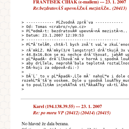
FRANTIŠEK ČIHÁK (e-mailem) --- 23. 1. 2007
Re:bezdratovĂŠ upevnĂŹnĂ­ mezistĂŹn.. (20413)
> ------------ PĹŻvodnĂ­ zprĂˇva ------------
> Od: Tomas <crabro/=/wo.cz>
> PĹ™edmÄ›t: bezdratovĂ© upevnĂ¬nĂ­ mezistĂ¬n..
> Datum: 23.1.2007 12:39:53
> ----------------------------------------
> PĹ™ĂˇtelĂ©, chtÄ›l bych znĂˇt vaĹˇe zkuĹˇenost
> rĂˇmkĹŻ. RĂˇmky(3/4 langstrot) drĂˇtkujĂ­ 3x 
> 44.8x16.8cm se mi nechce drĂˇtkovat, jakĂ© up
> pĹ™Ă­padÄ› drĂˇĹľkovĂˇnĂ­ v hornĂ­ i spodnĂ­ l
> aby drĹľela, neprohĂ˝bala teplotnĂ­ roztaĹľnos
> DÄ›kuji za odpovÄ›di:-)
>
> DĂˇĹˇ to v pĹ™Ă­padÄ›,Ĺľe mĂˇ nahoĹ™e i dole 
rozehĹ™ĂˇtĂ˝m voskem. Dole u spodnĂ­ louÄŤky mu
a to pouĹľitĂ­m injekÄŤnĂ­ stĹ™Ă­kaÄŤky vÄ›tĹˇĂ­h
>
Karel (194.138.39.55) --- 23. 1. 2007
Re: po moru VP (20412) (20414) (20415)
No hlavně že dala berana.