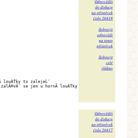
Odpovědět
do diskuze
na příspěvek
číslo 20418
Zobrazit
odpovědi
na tento
příspěvek
Zobrazit
celé
vlákno
­ louÄŤky to zalejeĹˇ
 zalĂ©vĂˇ se jen u hornĂ­ louÄŤky
Odpovědět
do diskuze
na příspěvek
číslo 20417