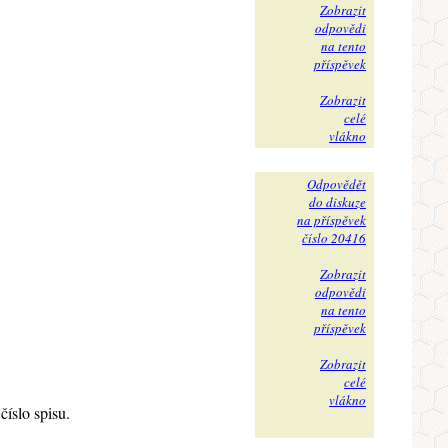
Zobrazit
odpovědi
na tento
příspěvek
Zobrazit
celé
vlákno
Odpovědět
do diskuze
na příspěvek
číslo 20416
Zobrazit
odpovědi
na tento
příspěvek
Zobrazit
celé
vlákno
íslo spisu.