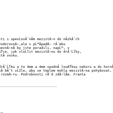
i s upevĹovĂˇnĂ­m mezistÄ›n do nĂ­zkĂ˝ch
vodorovnÄ›,ale v pĹ™Ă­padÄ› rĂˇmku
evnÄ›nĂ­ by jste poradili, napĹ™, v
ouÄŤce, jak vloĹľit mezistÄ›nu do drĂˇĹľky,
tĂ­ vosku.
drĂˇĹľku a to 4mm a 4mm spodnĂ­ louÄŤkou nahoru a do hornĂ
sĂ­ bĂ˝t vĹŻle, aby se teplem mohla mezistÄ›na pohybovat,
o rozmÄ›ru. Podrobnosti rĂˇd zdÄ›lĂ­m. Franta