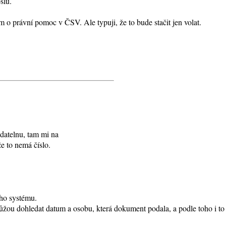
šlu.
 právní pomoc v ČSV. Ale typuji, že to bude stačit jen volat.
odatelnu, tam mi na
že to nemá číslo.
ého systému.
ůžou dohledat datum a osobu, která dokument podala, a podle toho i to č