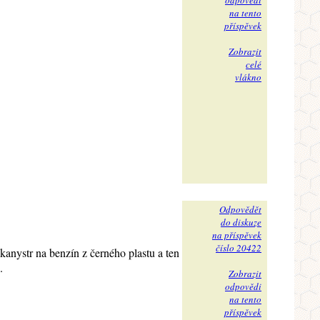
odpovědi
na tento
příspěvek
Zobrazit
celé
vlákno
Odpovědět
do diskuze
na příspěvek
číslo 20422
kanystr na benzín z černého plastu a ten
.
Zobrazit
odpovědi
na tento
příspěvek