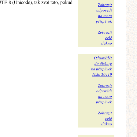
UTF-8 (Unicode), tak zvol toto, pokud
Zobrazit
odpovědi
na tento
příspěvek
Zobrazit
celé
vlákno
Odpovědět
do diskuze
na příspěvek
číslo 20419
Zobrazit
odpovědi
na tento
příspěvek
Zobrazit
celé
vlákno