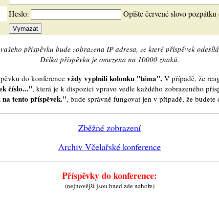
Heslo:
Opište červené slovo pozpátku
vašeho příspěvku bude zobrazena IP adresa, ze které příspěvek odesílá
Délka příspěvku je omezena na 10000 znaků.
vždy vyplnili kolonku "téma".
íspěvku do konference
V případě, že reag
k číslo..."
, která je k dispozici vpravo vedle každého zobrazeného pří
 na tento příspěvek."
, bude správně fungovat jen v případě, že budet
Zběžné zobrazení
Archiv Včelařské konference
Příspěvky do konference:
(nejnovější jsou hned zde nahoře)