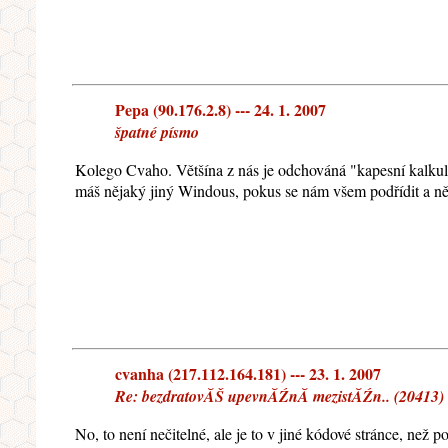
Pepa (90.176.2.8) --- 24. 1. 2007
špatné písmo
Kolego Cvaho. Většína z nás je odchováná "kapesní kalkulač
máš nějaký jiný Windous, pokus se nám všem podřídit a něj
cvanha (217.112.164.181) --- 23. 1. 2007
Re: bezdratovĂŠ upevnĂŹnĂ­ mezistĂŹn.. (20413) 
No, to není nečitelné, ale je to v jiné kódové stránce, než