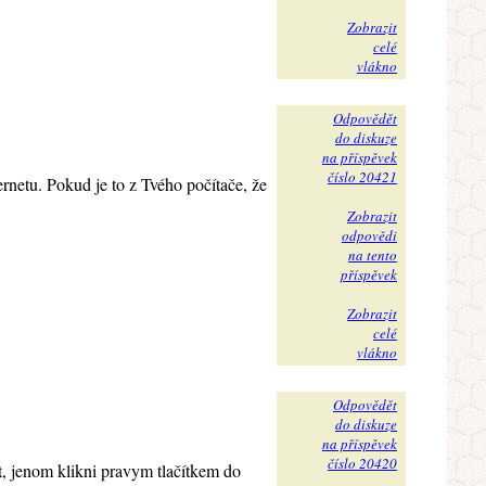
Zobrazit
celé
vlákno
Odpovědět
do diskuze
na příspěvek
číslo 20421
rnetu. Pokud je to z Tvého počítače, že
Zobrazit
odpovědi
na tento
příspěvek
Zobrazit
celé
vlákno
Odpovědět
do diskuze
na příspěvek
číslo 20420
ft, jenom klikni pravym tlačítkem do