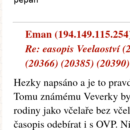
Eman (194.149.115.254) 
Re: easopis Veelaoství 
(20366) (20385) (20390)
Hezky napsáno a je to prav
Tomu známému Veverky bych
rodiny jako včelaře bez vče
časopis odebírat i s OVP. N