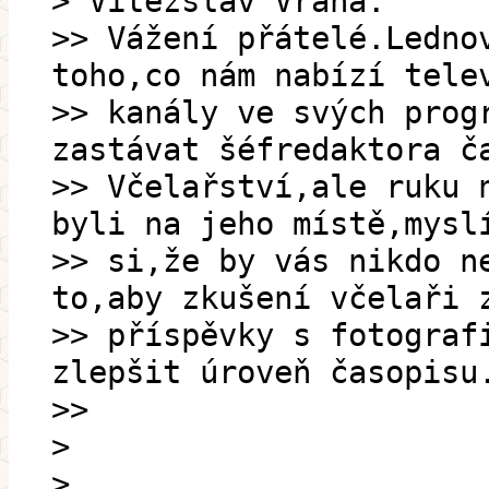
> Vítězslav Vrána:
>> Vážení přátelé.Ledno
toho,co nám nabízí tele
>> kanály ve svých prog
zastávat šéfredaktora č
>> Včelařství,ale ruku 
byli na jeho místě,mysl
>> si,že by vás nikdo n
to,aby zkušení včelaři 
>> příspěvky s fotograf
zlepšit úroveň časopisu
>>
>
>