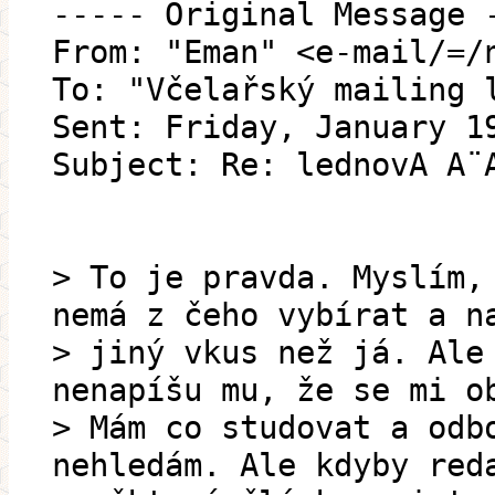
----- Original Message 
From: "Eman" <e-mail/=/
To: "Včelařský mailing 
Sent: Friday, January 1
Subject: Re: lednovA A¨A
> To je pravda. Myslím,
nemá z čeho vybírat a n
> jiný vkus než já. Ale
nenapíšu mu, že se mi o
> Mám co studovat a odb
nehledám. Ale kdyby red