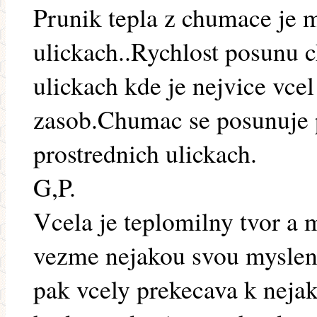
Prunik tepla z chumace je m
ulickach..Rychlost posunu 
ulickach kde je nejvice vce
zasob.Chumac se posunuje 
prostrednich ulickach.
G,P.
Vcela je teplomilny tvor a 
vezme nejakou svou myslenku
pak vcely prekecava k neja