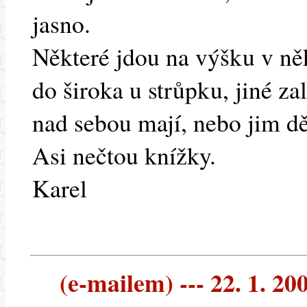
jasno.
Některé jdou na výšku v něk
do široka u strůpku, jiné za
nad sebou mají, nebo jim d
Asi nečtou knížky.
Karel
(e-mailem) --- 22. 1. 20