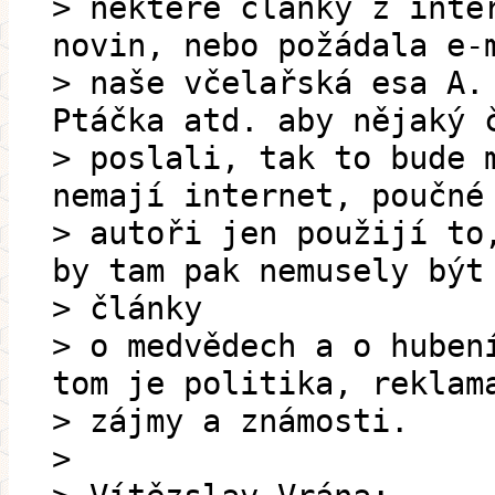
> některé články z inte
novin, nebo požádala e-
> naše včelařská esa A.
Ptáčka atd. aby nějaký 
> poslali, tak to bude 
nemají internet, poučné
> autoři jen použijí to
by tam pak nemusely být
> články
> o medvědech a o huben
tom je politika, reklam
> zájmy a známosti.
>