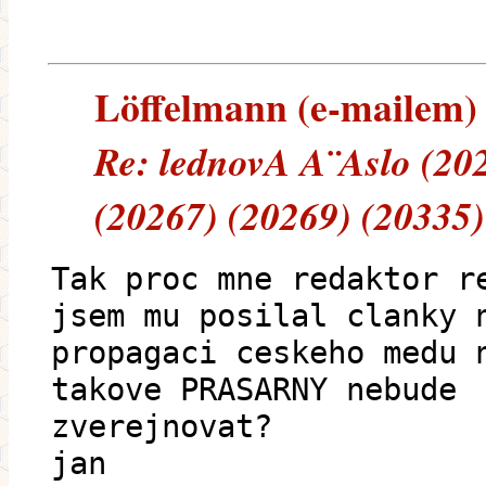
Löffelmann (e-mailem) -
Re: lednovA A¨A­slo (20
(20267) (20269) (20335)
Tak proc mne redaktor r
jsem mu posilal clanky 
propagaci ceskeho medu 
takove PRASARNY nebude
zverejnovat?
jan