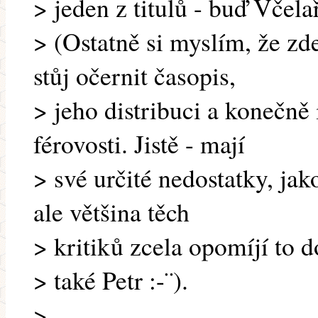
> jeden z titulů - buď Včela
> (Ostatně si myslím, že zd
stůj očernit časopis,
> jeho distribuci a konečn
férovosti. Jistě - mají
> své určité nedostatky, ja
ale většina těch
> kritiků zcela opomíjí to d
> také Petr :-¨).
>