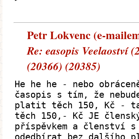
Petr Lokvenc (e-mailem)
Re: easopis Veelaoství 
(20366) (20385)
He he he - nebo obrácen
časopis s tím, že nebud
platit těch 150, Kč - t
těch 150,- Kč JE člensk
příspěvkem a členství s
odedbírat bez dalšího p