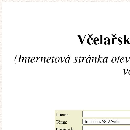
Včelařsk
(Internetová stránka ote
v
Jméno:
Téma:
Příspěvek: