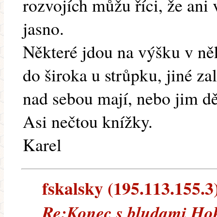
rozvojích můžu říci, že an
jasno.
Některé jdou na výšku v něk
do široka u strůpku, jiné za
nad sebou mají, nebo jim d
Asi nečtou knížky.
Karel
fskalsky (195.113.155.3)
Re:Konec s bludami Ho