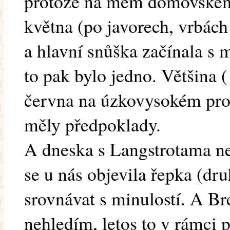
protože na mém domovském 
května (po javorech, vrbác
a hlavní snůška začínala s 
to pak bylo jedno. Většina (
června na úzkovysokém pros
měly předpoklady.
A dneska s Langstrotama n
se u nás objevila řepka (dr
srovnávat s minulostí. A Br
nehledím, letos to v rámci