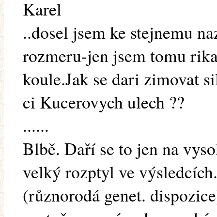
Karel
..dosel jsem ke stejnemu n
rozmeru-jen jsem tomu rika
koule.Jak se dari zimovat s
ci Kucerovych ulech ??
......
Blbě. Daří se to jen na vy
velký rozptyl ve výsledcích.
(různorodá genet. dispozic