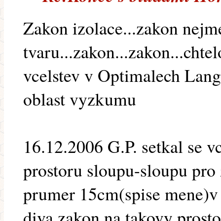
Zakon izolace...zakon nejm
tvaru...zakon...zakon...chte
vcelstev v Optimalech Lan
oblast vyzkumu
16.12.2006 G.P. setkal se 
prostoru sloupu-sloupu pro
prumer 15cm(spise mene)v 
diva zakon na takovy prost