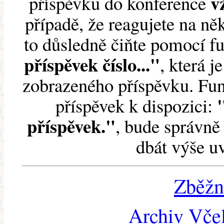
v
příspěvku do konference
případě, že reagujete na něk
to důsledně čiňte pomocí 
příspěvek číslo..."
, která j
zobrazeného příspěvku. Fun
příspěvek k dispozici:
příspěvek."
, bude správně 
dbát výše u
Zběžn
Archiv Včel