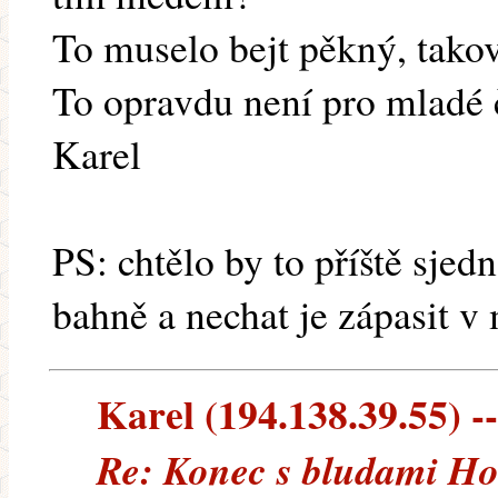
To muselo bejt pěkný, tako
To opravdu není pro mladé 
Karel
PS: chtělo by to příště sjed
bahně a nechat je zápasit v
Karel (194.138.39.55) --
Re: Konec s bludami H