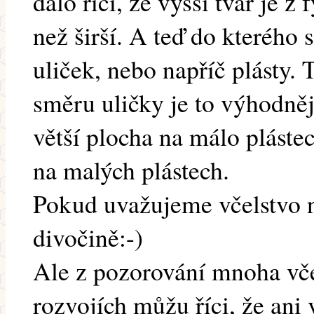
dalo říci, že vyšší tvar je z
než širší. A teď do kterého 
uliček, nebo napříč plásty. 
směru uličky je to výhodněj
větší plocha na málo pláste
na malých plástech.
Pokud uvažujeme včelstvo n
divočině:-)
Ale z pozorování mnoha vče
rozvojích můžu říci, že an