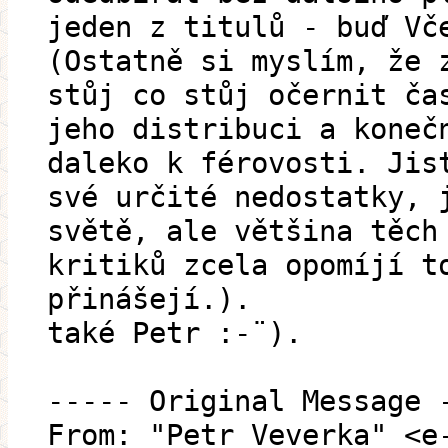
jeden z titulů - buď Vč
(Ostatně si myslím, že 
stůj co stůj očernit ča
jeho distribuci a koneč
daleko k férovosti. Jis
své určité nedostatky, 
světě, ale většina těch
kritiků zcela opomíjí t
přinášejí.).
také Petr :-¨).
----- Original Message 
From: "Petr Veverka" <e