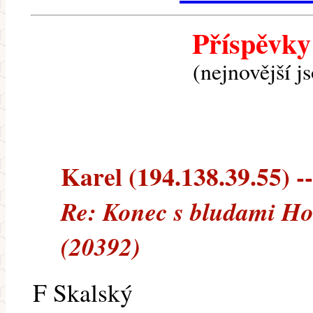
Příspěvky
(nejnovější j
Karel (194.138.39.55) --
Re: Konec s bludami H
(20392)
F Skalský