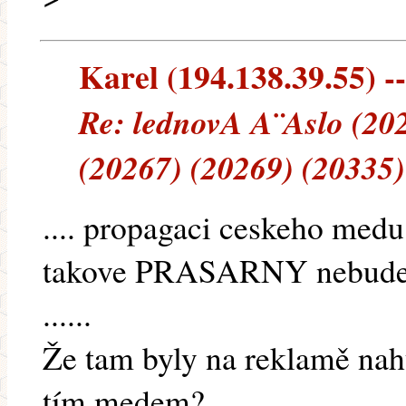
Karel (194.138.39.55) --
Re: lednovA A¨A­slo (20
(20267) (20269) (20335)
.... propagaci ceskeho med
takove PRASARNY nebude 
......
Že tam byly na reklamě nahý
tím medem?