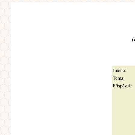
(
Jméno:
Téma:
Příspěvek: