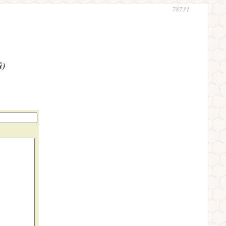
78731
ů)