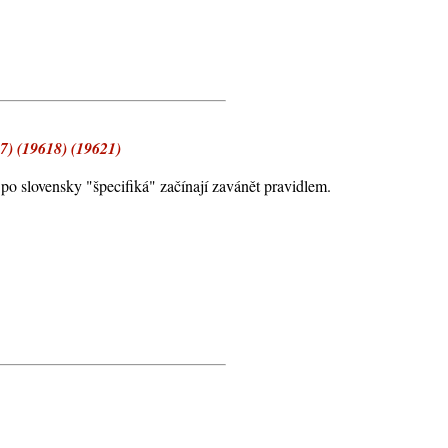
7) (19618) (19621)
" po slovensky "špecifiká" začínají zavánět pravidlem.