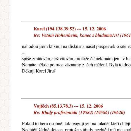
Karel (194.138.39.52) --- 15. 12. 2006
Re: Vetum Hohenheim, konec s bludama!!!! (19617
náhodou jsem kliknul na diskusi a našel příspěšvek o síle v
...
spíše zmiňován, než citován, protože článek mám jen "v hla
Nemáte někde po ruce záznamy z těch měření. Byla to docela
Děkuji Karel Jiruš
Vojtěch (85.13.78.3) --- 15. 12. 2006
Re: Bludy profesionála (19584) (19586) (19620)
Pokud to beru osobně, tak reaguji jen na mladé, kteří chtějí 
Nechtějí žádné dotace, protože s úřady nechtějí mít nic sp