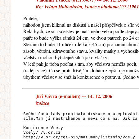
Re: Vetum Hohenheim, konec s bludama!!!! (1961
Přátelé,
náhodou jsem kliknul na diskusi a našel příspěšvek o síle vč
Řekl bych, že síla včelstev je malá nebo velká podle stejn
patře to bude výška rámků 24 cm, ve dvou patrech po 24 cm
Slezanu to bude 11 uliček (délka k 45 sm) pro zimní chomá
zásob, větrání, zdravotního stavu, kvality matky a výchozího
včelstva mohou být stejně silná jako vlašky.
V létě pak je třeba počítat s tím, aby včelstva neměla poci
(raději více). Co se proti dřívějším dobám zlepšilo je množ
úbytkem včelstev se snížila konkurence o potravu. (Jedno v
Jiří Vávra (e-mailem) --- 14. 12. 2006
izolace
Svého času tady probíhala diskuze o uteplování
síle.Mám ji nastříhanou a neví co s ní. Dík za
______________________________________________
Konference Vcely
Vcely/=/v.or.cz
http://v.or.cz/cgi-bin/mailman/listinfo/vcely