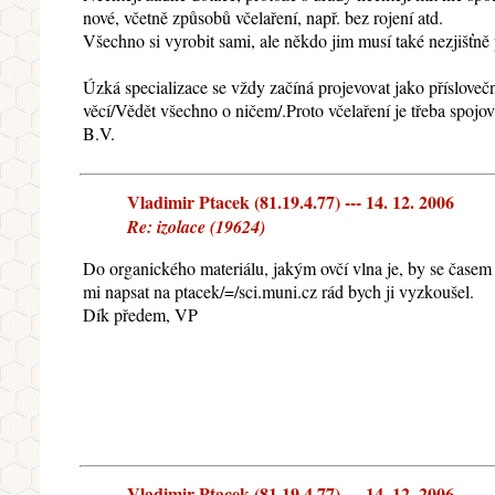
nové, včetně způsobů včelaření, např. bez rojení atd.
Všechno si vyrobit sami, ale někdo jim musí také nezjišťně 
Úzká specializace se vždy začíná projevovat jako příslov
věcí/Vědět všechno o ničem/.Proto včelaření je třeba spojova
B.V.
Vladimir Ptacek (81.19.4.77) --- 14. 12. 2006
Re: izolace (19624)
Do organického materiálu, jakým ovčí vlna je, by se časem 
mi napsat na ptacek/=/sci.muni.cz rád bych ji vyzkoušel.
Dík předem, VP
Vladimir Ptacek (81.19.4.77) --- 14. 12. 2006