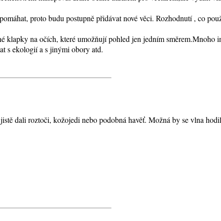
pomáhat, proto budu postupně přidávat nové věci. Rozhodnutí , co použij
ečné klapky na očích, které umožňují pohled jen jedním směrem.Mnoho i
t s ekologií a s jinými obory atd.
jistě dali roztoči, kožojedi nebo podobná havěť. Možná by se vlna hodi