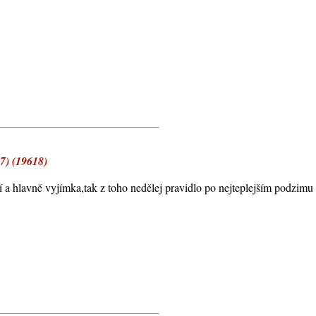
7) (19618)
í a hlavně vyjímka,tak z toho nedělej pravidlo po nejteplejším podzim