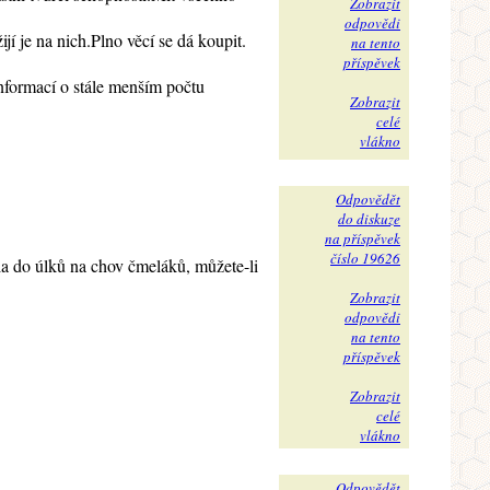
Zobrazit
odpovědi
í je na nich.Plno věcí se dá koupit.
na tento
příspěvek
nformací o stále menším počtu
Zobrazit
celé
vlákno
Odpovědět
do diskuze
na příspěvek
číslo 19626
la do úlků na chov čmeláků, můžete-li
Zobrazit
odpovědi
na tento
příspěvek
Zobrazit
celé
vlákno
Odpovědět