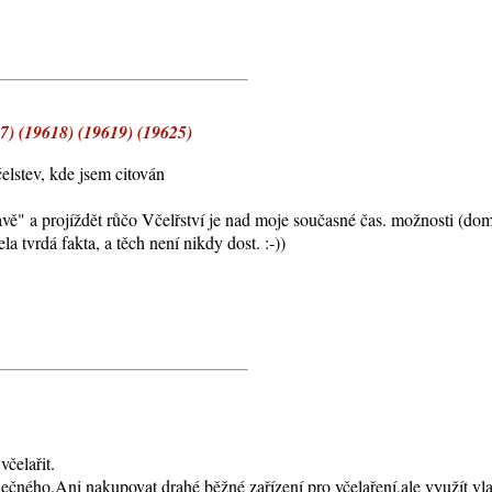
) (19618) (19619) (19625)
čelstev, kde jsem citován
vě" a projíždět růčo Včelřství je nad moje současné čas. možnosti (dom
 tvrdá fakta, a těch není nikdy dost. :-))
včelařit.
olečného.Ani nakupovat drahé běžné zařízení pro včelaření,ale využít vl