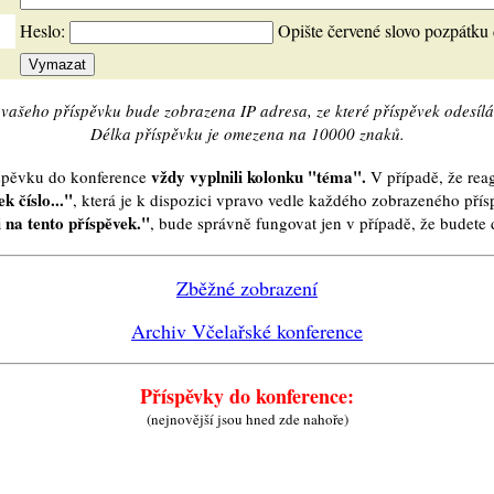
Heslo:
Opište červené slovo pozpátku
vašeho příspěvku bude zobrazena IP adresa, ze které příspěvek odesílá
Délka příspěvku je omezena na 10000 znaků.
vždy vyplnili kolonku "téma".
íspěvku do konference
V případě, že reag
k číslo..."
, která je k dispozici vpravo vedle každého zobrazeného pří
 na tento příspěvek."
, bude správně fungovat jen v případě, že budet
Zběžné zobrazení
Archiv Včelařské konference
Příspěvky do konference:
(nejnovější jsou hned zde nahoře)