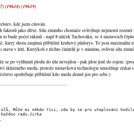
7) (19618) (19619)
elstev, kde jsem citován.
ých faktorů jako dříve. Sílu zimního chomáče ovliv|ňuje nejmenší rozměr
 to bude počet rákmů - např 8 uliček Tachováku, ve 4 nástavcích Optim
č, který shora zaujímá přibližně kruhový půdorys. To jsou maximální 
 stavu v létě. Kterýkoli z těchto činitelů je v minimu, ovlivní sílu zim
t, že se po vylíhnutí plodu do úlu nevejdou - pak jdou jistě do rojení. 
ství sklízeného medu, protože nástavková technologie umožňuje získat si
čelstvo spotřebuje přibližně kilo medu denně jen pro sebe.)
 úlů, Může mi někdo říci, zda by se pro uteplování hodil
 každou radu.Jirka
_