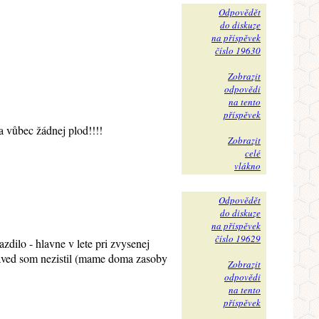
Odpovědět
do diskuze
na příspěvek
číslo 19630
Zobrazit
odpovědi
na tento
příspěvek
va vůbec žádnej plod!!!!
Zobrazit
celé
vlákno
Odpovědět
do diskuze
na příspěvek
číslo 19629
zdilo - hlavne v lete pri zvysenej
 haved som nezistil (mame doma zasoby
Zobrazit
odpovědi
na tento
příspěvek