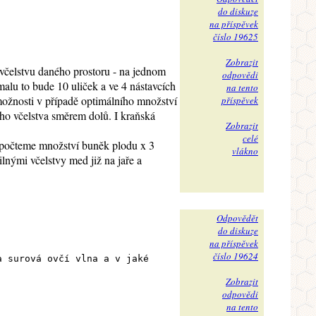
do diskuze
na příspěvek
číslo 19625
Zobrazit
 včelstvu daného prostoru - na jednom
odpovědi
alu to bude 10 uliček a ve 4 nástavcích
na tento
možnosti v případě optimálního množství
příspěvek
ního včelstva směrem dolů. I kraňská
Zobrazit
celé
(propočteme množství buněk plodu x 3
vlákno
lnými včelstvy med již na jaře a
Odpovědět
do diskuze
na příspěvek
číslo 19624
a surová ovčí vlna a v jaké
Zobrazit
odpovědi
na tento