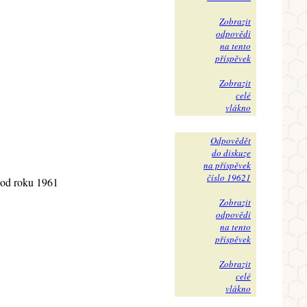
Zobrazit
odpovědi
na tento
příspěvek
Zobrazit
celé
vlákno
Odpovědět
do diskuze
na příspěvek
číslo 19621
u od roku 1961
Zobrazit
odpovědi
na tento
příspěvek
Zobrazit
celé
vlákno