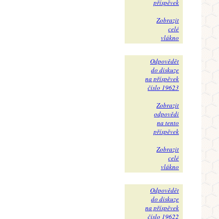
příspěvek
Zobrazit
celé
vlákno
Odpovědět
do diskuze
na příspěvek
číslo 19623
Zobrazit
odpovědi
na tento
příspěvek
Zobrazit
celé
vlákno
Odpovědět
do diskuze
na příspěvek
číslo 19622