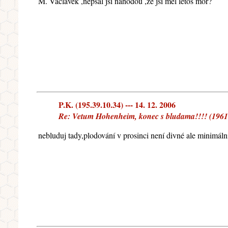
M. Václavek ,nepsal jsi náhodou ,že jsi měl letos mor?
P.K. (195.39.10.34) --- 14. 12. 2006
Re: Vetum Hohenheim, konec s bludama!!!! (1961
nebluduj tady,plodování v prosinci není divné ale minimáln