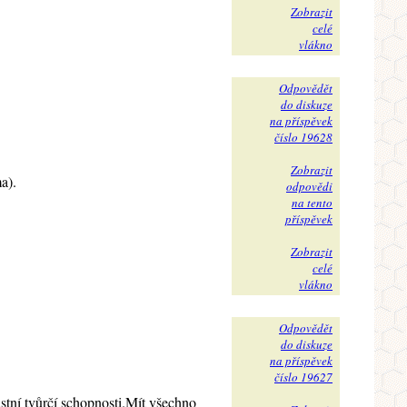
Zobrazit
celé
vlákno
Odpovědět
do diskuze
na příspěvek
číslo 19628
Zobrazit
a).
odpovědi
na tento
příspěvek
Zobrazit
celé
vlákno
Odpovědět
do diskuze
na příspěvek
číslo 19627
astní tvůrčí schopnosti.Mít všechno