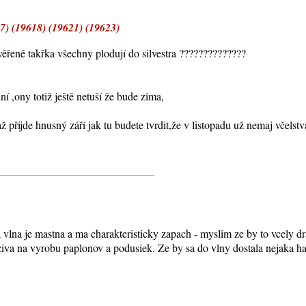
) (19618) (19621) (19623)
ěřeně takřka všechny plodují do silvestra ??????????????
 ,ony totiž ještě netuší že bude zima,
ž přijde hnusný září jak tu budete tvrdit,že v listopadu už nemaj včelst
vlna je mastna a ma charakteristicky zapach - myslim ze by to vcely dra
uziva na vyrobu paplonov a podusiek. Ze by sa do vlny dostala nejaka