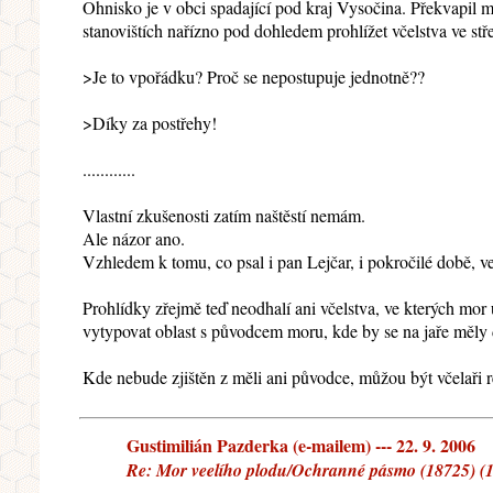
Ohnisko je v obci spadající pod kraj Vysočina. Překvapil 
stanovištích nařízno pod dohledem prohlížet včelstva ve st
>Je to vpořádku? Proč se nepostupuje jednotně??
>Díky za postřehy!
............
Vlastní zkušenosti zatím naštěstí nemám.
Ale názor ano.
Vzhledem k tomu, co psal i pan Lejčar, i pokročilé době, ve
Prohlídky zřejmě teď neodhalí ani včelstva, ve kterých mo
vytypovat oblast s původcem moru, kde by se na jaře měly 
Kde nebude zjištěn z měli ani původce, můžou být včelaři re
Gustimilián Pazderka (e-mailem) --- 22. 9. 2006
Re: Mor veelího plodu/Ochranné pásmo (18725) (