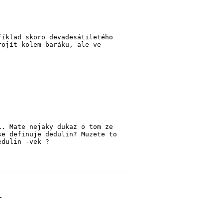
říklad skoro devadesátiletého
rojít kolem baráku, ale ve
i. Mate nejaky dukaz o tom ze
se definuje dedulin? Muzete to
edulin -vek ?
----------------------------------
_