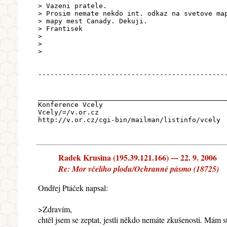
> Vazeni pratele.
> Prosim nemate nekdo int. odkaz na svetove ma
> mapy mest Canady. Dekuji.
> Frantisek
>
>
>
----------------------------------------------
______________________________________________
Konference Vcely
Vcely/=/v.or.cz
http://v.or.cz/cgi-bin/mailman/listinfo/vcely
Radek Krusina (195.39.121.166) --- 22. 9. 2006
Re: Mor včelího plodu/Ochranné pásmo (18725)
Ondřej Ptáček napsal:
>Zdravím,
chtěl jsem se zeptat, jestli někdo nemáte zkušenosti. Mám 