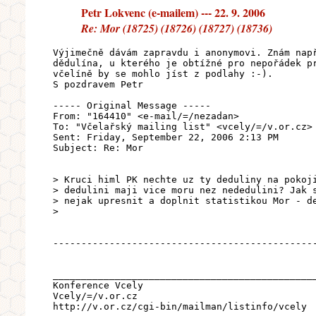
Petr Lokvenc (e-mailem) --- 22. 9. 2006
Re: Mor (18725) (18726) (18727) (18736)
Výjimečně dávám zapravdu i anonymovi. Znám nap
dědulína, u kterého je obtížné pro nepořádek p
včelíně by se mohlo jíst z podlahy :-).
S pozdravem Petr
----- Original Message -----
From: "164410" <e-mail/=/nezadan>
To: "Včelařský mailing list" <vcely/=/v.or.cz>
Sent: Friday, September 22, 2006 2:13 PM
Subject: Re: Mor
> Kruci himl PK nechte uz ty deduliny na pokoj
> dedulini maji vice moru nez nededulini? Jak 
> nejak upresnit a doplnit statistikou Mor - d
>
----------------------------------------------
______________________________________________
Konference Vcely
Vcely/=/v.or.cz
http://v.or.cz/cgi-bin/mailman/listinfo/vcely