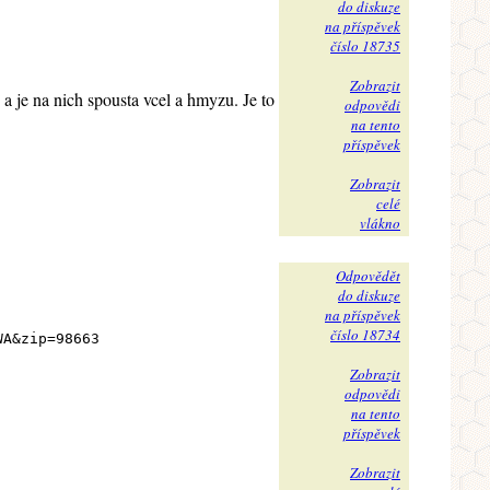
do diskuze
na příspěvek
číslo 18735
Zobrazit
a je na nich spousta vcel a hmyzu. Je to
odpovědi
na tento
příspěvek
Zobrazit
celé
vlákno
Odpovědět
do diskuze
na příspěvek
číslo 18734
WA&zip=98663
Zobrazit
odpovědi
na tento
příspěvek
Zobrazit