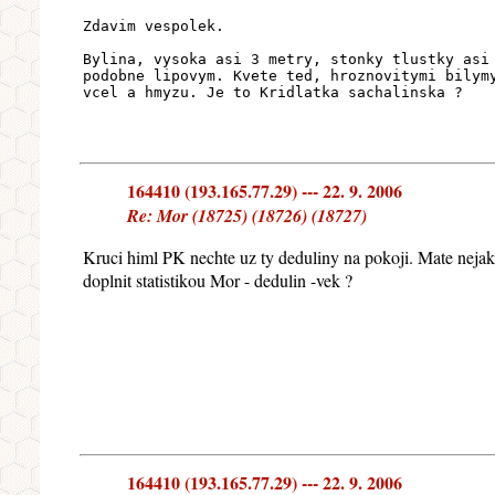
Zdavim vespolek.
Bylina, vysoka asi 3 metry, stonky tlustky asi
podobne lipovym. Kvete ted, hroznovitymi bilym
vcel a hmyzu. Je to Kridlatka sachalinska ?
164410 (193.165.77.29) --- 22. 9. 2006
Re: Mor (18725) (18726) (18727)
Kruci himl PK nechte uz ty deduliny na pokoji. Mate nejak
doplnit statistikou Mor - dedulin -vek ?
164410 (193.165.77.29) --- 22. 9. 2006