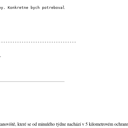
py. Konkretne bych potreboval
----------------------------------
_
stanoviště, které se od minulého týdne nachází v 5 kilometrovém ochran