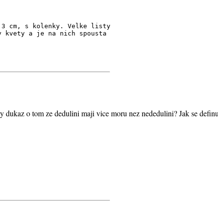
 3 cm, s kolenky. Velke listy
y kvety a je na nich spousta
y dukaz o tom ze dedulini maji vice moru nez nededulini? Jak se definu