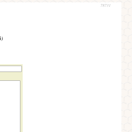
78731
ů)