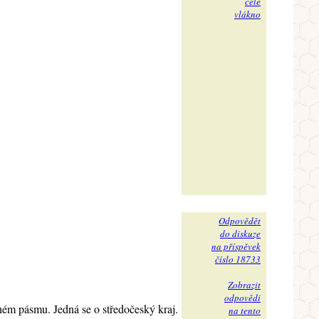
celé
vlákno
Odpovědět
do diskuze
na příspěvek
číslo 18733
Zobrazit
odpovědi
ném pásmu. Jedná se o středočeský kraj.
na tento