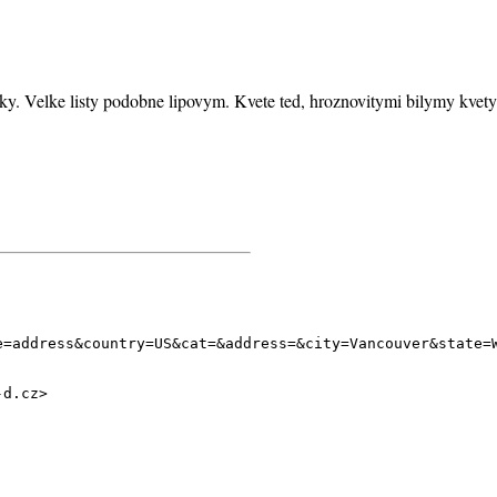
nky. Velke listy podobne lipovym. Kvete ted, hroznovitymi bilymy kvety 
e=address&country=US&cat=&address=&city=Vancouver&state=
-d.cz>