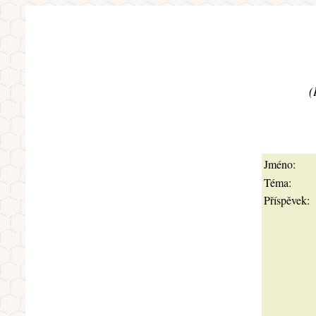
(
Jméno:
Téma:
Příspěvek: