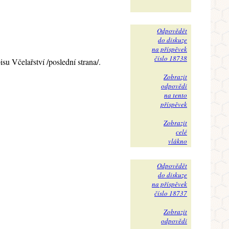
Odpovědět
do diskuze
na příspěvek
číslo 18738
u Včelařství /poslední strana/.
Zobrazit
odpovědi
na tento
příspěvek
Zobrazit
celé
vlákno
Odpovědět
do diskuze
na příspěvek
číslo 18737
Zobrazit
odpovědi