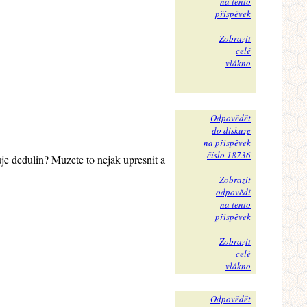
na tento
příspěvek
Zobrazit
celé
vlákno
Odpovědět
do diskuze
na příspěvek
číslo 18736
je dedulin? Muzete to nejak upresnit a
Zobrazit
odpovědi
na tento
příspěvek
Zobrazit
celé
vlákno
Odpovědět