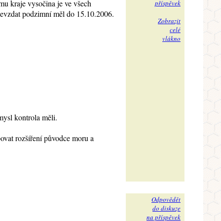
mu kraje vysočina je ve všech
příspěvek
>odevzdat podzimní měl do 15.10.2006.
Zobrazit
celé
vlákno
mysl kontrola měli.
povat rozšíření původce moru a
Odpovědět
do diskuze
na příspěvek