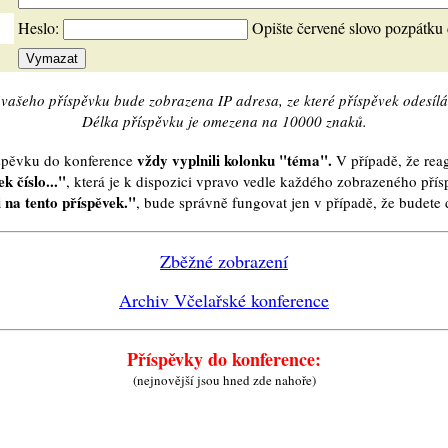
Heslo:
Opište červené slovo pozpátku
vašeho příspěvku bude zobrazena IP adresa, ze které příspěvek odesílá
Délka příspěvku je omezena na 10000 znaků.
vždy vyplnili kolonku "téma".
íspěvku do konference
V případě, že reag
k číslo..."
, která je k dispozici vpravo vedle každého zobrazeného pří
 na tento příspěvek."
, bude správně fungovat jen v případě, že budet
Zběžné zobrazení
Archiv Včelařské konference
Příspěvky do konference:
(nejnovější jsou hned zde nahoře)