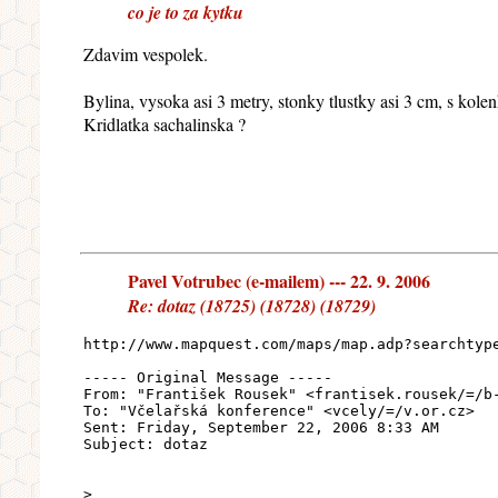
co je to za kytku
Zdavim vespolek.
Bylina, vysoka asi 3 metry, stonky tlustky asi 3 cm, s kole
Kridlatka sachalinska ?
Pavel Votrubec (e-mailem) --- 22. 9. 2006
Re: dotaz (18725) (18728) (18729)
http://www.mapquest.com/maps/map.adp?searchtyp
----- Original Message -----
From: "František Rousek" <frantisek.rousek/=/b
To: "Včelařská konference" <vcely/=/v.or.cz>
Sent: Friday, September 22, 2006 8:33 AM
Subject: dotaz
>