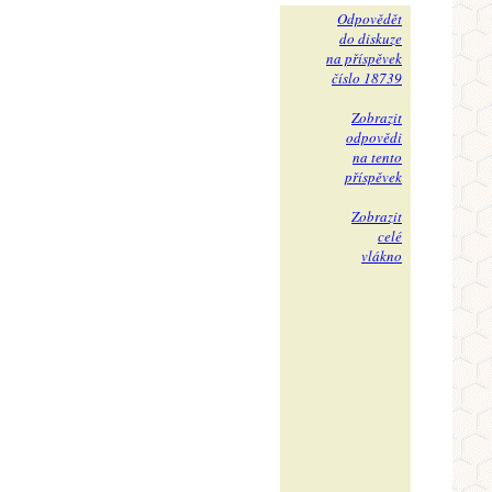
Odpovědět
do diskuze
na příspěvek
číslo 18739
Zobrazit
odpovědi
na tento
příspěvek
Zobrazit
celé
vlákno