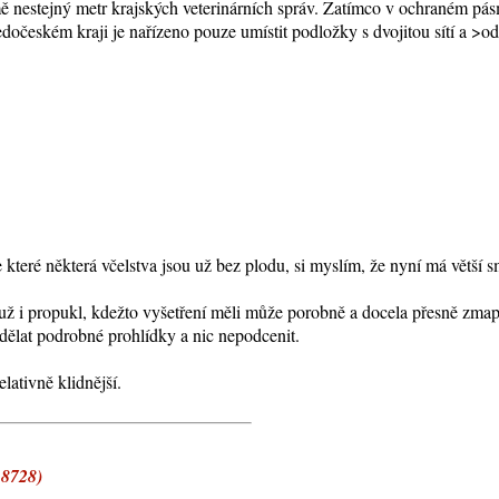
mě nestejný metr krajských veterinárních správ. Zatímco v ochraném pás
ředočeském kraji je nařízeno pouze umístit podložky s dvojitou sítí a 
 které některá včelstva jsou už bez plodu, si myslím, že nyní má větší s
r už i propukl, kdežto vyšetření měli může porobně a docela přesně zma
dělat podrobné prohlídky a nic nepodcenit.
lativně klidnější.
18728)