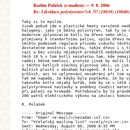
Radim Polášek (e-mailem) --- 9. 8. 2006
Re: Likvidace polystyrenov?ch ?l? (18038) (18040)
Taky si to myslím.
Jinak pokud jde o plastické hmoty zaručeně neo
halogeny, jako je běžný polystyren, tak ty se 
moderním zplynovacím kotli na dřevo nebo uhlí,
přimíseny k standartnímu palivu, spíše dřevu n
těchto podmínek regulace přívodu vzduchu těcht
dostatečné množství vzduchu, takže dřevo i s t
sazí a bez vzniku nějakých produktů nedokonalé
těch 10 % v tom kotli nezatečou tam, kde nemaj
raději běžně nemluví, protože jinak by další l
v těchto kotlích všechny plastové věci, co jim
dalších plastů s obsahem halogenů. A to je i v
průšvih, ani to zplynování nezabrání při tom s
Tak mě napadá, že kdyby byla poptávka, že by v
takového kotle nějaký hořák, kde by se v létě 
polystyrénové nastavky a podobný čoudící mater
při pálení na hromadě. Potřebovalo by to pravd
200 wattů elektrického výkonu na imitaci komín
R. Polášek
----- Original Message -----
From: "Eman" <e-mail/=/nezadan.iol.cz>
To: "Včelařský mailing list" <vcely/=/v.or.cz>
Sent: Wednesday, August 09, 2006 8:35 PM