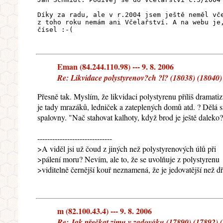
Díky za radu, ale v r.2004 jsem ještě neměl vč
z toho roku nemám ani Včelařství. A na webu je
čísel :-(
Eman (84.244.110.98) --- 9. 8. 2006
Re: Likvidace polystyrenov?ch ?l? (18038) (18040)
Přesně tak. Myslím, že likvidaci polystyrenu příliš dramati
je tady mrazáků, ledniček a zateplených domů atd. ? Dělá si
spalovny. "Nač stahovat kalhoty, když brod je ještě daleko?
------------------------------
>A viděl jsi už čoud z jiných než polystyrenových úlů při
>pálení moru? Nevím, ale to, že se uvolňuje z polystyrenu
>viditelně černější kouř neznamená, že je jedovatější než d
m (82.100.43.4) --- 9. 8. 2006
Re: Jak přečkat zimu v zadováku (17890) (17892) (