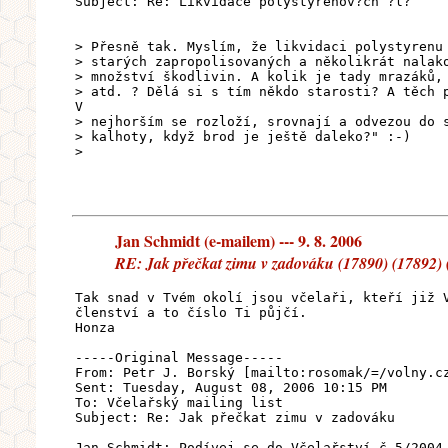
Subject: Re: Likvidace polystyrenov?ch ?l?
> Přesně tak. Myslím, že likvidaci polystyrenu
> starých zapropolisovaných a několikrát nalak
> množství škodlivin. A kolik je tady mrazáků,
> atd. ? Dělá si s tím někdo starosti? A těch 
V
> nejhorším se rozloží, srovnají a odvezou do 
> kalhoty, když brod je ještě daleko?" :-)
>
Jan Schmidt (e-mailem) --- 9. 8. 2006
RE: Jak přečkat zimu v zadováku (17890) (17892) 
Tak snad v Tvém okolí jsou včelaři, kteří již 
členství a to číslo Ti půjčí.
Honza
-----Original Message-----
From: Petr J. Borský [mailto:rosomak/=/volny.c
Sent: Tuesday, August 08, 2006 10:15 PM
To: Včelařský mailing list
Subject: Re: Jak přečkat zimu v zadováku
Jan Schmidt: Podívej se do Včelařství č.5/2004