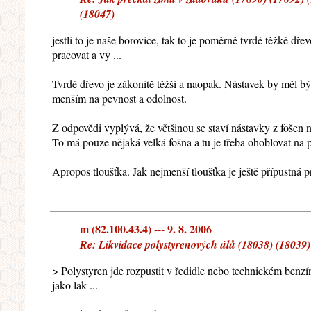
(18047)
jestli to je naše borovice, tak to je poměrně tvrdé těžké d
pracovat a vy ...
Tvrdé dřevo je zákonitě těžší a naopak. Nástavek by měl být 
menším na pevnost a odolnost.
Z odpovědi vyplývá, že většinou se staví nástavky z fošen
To má pouze nějaká velká fošna a tu je třeba ohoblovat na p
Apropos tloušťka. Jak nejmenší tloušťka je ještě přípustná
m (82.100.43.4) --- 9. 8. 2006
Re: Likvidace polystyrenových úlů (18038) (18039)
> Polystyren jde rozpustit v ředidle nebo technickém benz
jako lak ...