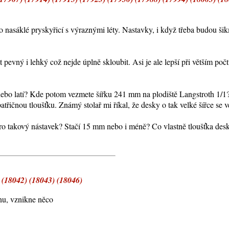
řevo nasáklé pryskyřicí s výraznými léty. Nastavky, i když třeba budou 
pevný i lehký což nejde úplně skloubit. Asi je ale lepší při větším počt
 nebo latí? Kde potom vezmete šířku 241 mm na plodiště Langstroth 1/1
atřičnou tloušťku. Známý stolař mi říkal, že desky o tak velké šířce se 
 pro takový nástavek? Stačí 15 mm nebo i méně? Co vlastně tloušťka des
 (18042) (18043) (18046)
ínu, vznikne něco