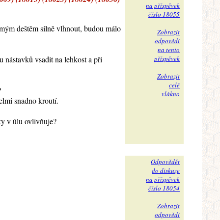
na příspěvek
číslo 18055
šikmým deštěm silně vlhnout, budou málo
Zobrazit
odpovědi
na tento
u nástavků vsadit na lehkost a při
příspěvek
Zobrazit
celé
?
vlákno
velmi snadno kroutí.
ky v úlu ovlivňuje?
Odpovědět
do diskuze
na příspěvek
číslo 18054
Zobrazit
odpovědi