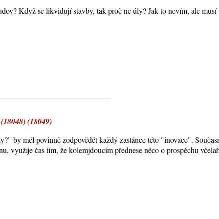
ov? Když se likvidují stavby, tak proč ne úly? Jak to nevím, ale musí to
 (18048) (18049)
zy?" by měl povinně zodpovědět každý zastánce této "inovace". Současně
enu, využije čas tím, že kolemjdoucím přednese něco o prospěchu včelařs