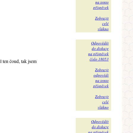
na tento
příspěvek
Zobrazit
celé
vlákno
Odpovědět
do diskuze
na příspěvek
číslo 18053
l ten čoud, tak jsem
Zobrazit
odpovědi
na tento
příspěvek
Zobrazit
celé
vlákno
Odpovědět
do diskuze
na příspěvek