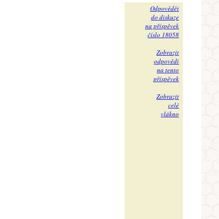
Odpovědět
do diskuze
na příspěvek
číslo 18058
Zobrazit
odpovědi
na tento
příspěvek
Zobrazit
celé
vlákno