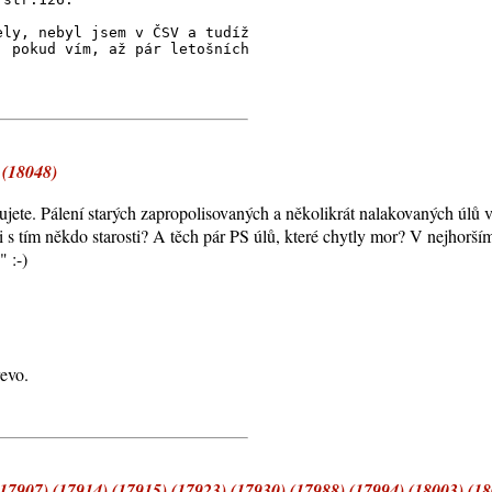
ely, nebyl jsem v ČSV a tudíž
, pokud vím, až pár letošních
 (18048)
zujete. Pálení starých zapropolisovaných a několikrát nalakovaných úlů 
 s tím někdo starosti? A těch pár PS úlů, které chytly mor? V nejhorším
" :-)
řevo.
17907) (17914) (17915) (17923) (17930) (17988) (17994) (18003) (18