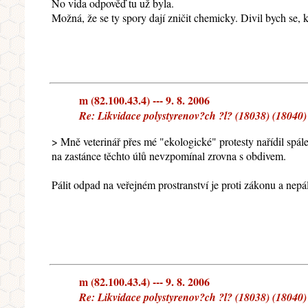
No vida odpověď tu už byla.
Možná, že se ty spory dají zničit chemicky. Divil bych se,
m (82.100.43.4) --- 9. 8. 2006
Re: Likvidace polystyrenov?ch ?l? (18038) (18040)
> Mně veterinář přes mé "ekologické" protesty nařídil spál
na zastánce těchto úlů nevzpomínal zrovna s obdivem.
Pálit odpad na veřejném prostranství je proti zákonu a nepáli
m (82.100.43.4) --- 9. 8. 2006
Re: Likvidace polystyrenov?ch ?l? (18038) (18040)