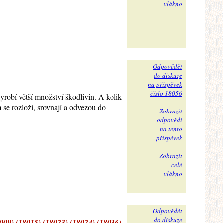
vlákno
Odpovědět
do diskuze
na příspěvek
číslo 18056
vyrobí větší množství škodlivin. A kolik
 se rozloží, srovnají a odvezou do
Zobrazit
odpovědi
na tento
příspěvek
Zobrazit
celé
vlákno
Odpovědět
do diskuze
009) (18015) (18023) (18024) (18036)