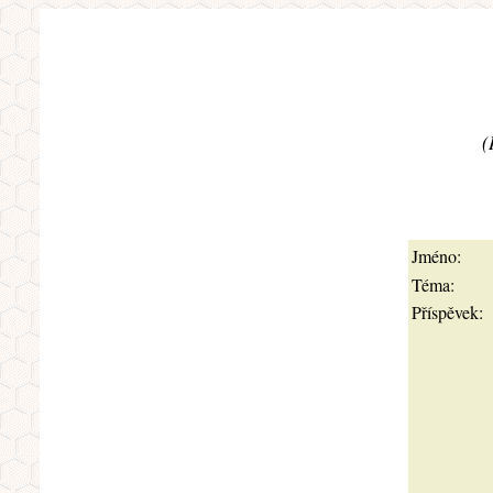
(
Jméno:
Téma:
Příspěvek: