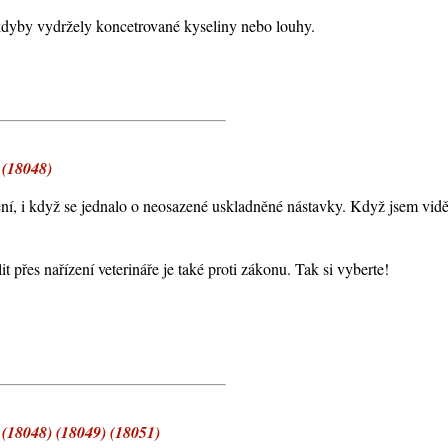
 kdyby vydržely koncetrované kyseliny nebo louhy.
 (18048)
ení, i když se jednalo o neosazené uskladněné nástavky. Když jsem vidě
t přes nařízení veterináře je také proti zákonu. Tak si vyberte!
 (18048) (18049) (18051)