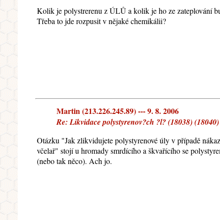
Kolik je polystrerenu z ÚLŮ a kolik je ho ze zateplování bud
Třeba to jde rozpusit v nějaké chemikálii?
Martin (213.226.245.89) --- 9. 8. 2006
Re: Likvidace polystyrenov?ch ?l? (18038) (18040)
Otázku "Jak zlikvidujete polystyrenové úly v případě náka
včelař" stojí u hromady smrdícího a škvařícího se polystyr
(nebo tak něco). Ach jo.