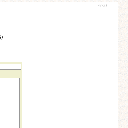
78731
ů)