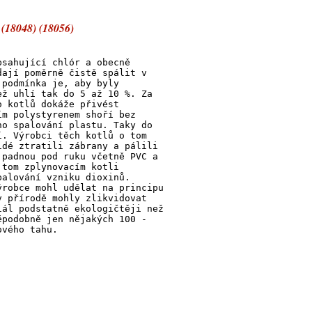
 (18048) (18056)
bsahující chlór a obecně
dají poměrně čistě spálit v
 podmínka je, aby byly
ež uhlí tak do 5 až 10 %. Za
o kotlů dokáže přivést
ím polystyrenem shoří bez
ho spalování plastu. Taky do
í. Výrobci těch kotlů o tom
idé ztratili zábrany a pálili
 padnou pod ruku včetně PVC a
 tom zplynovacím kotli
palování vzniku dioxinů.
ýrobce mohl udělat na principu
v přírodě mohly zlikvidovat
iál podstatně ekologičtěji než
ěpodobně jen nějakých 100 -
ového tahu.