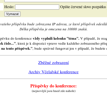
Heslo:
Opište červené slovo pozpátku
vašeho příspěvku bude zobrazena IP adresa, ze které příspěvek odesílá
Délka příspěvku je omezena na 10000 znaků.
vždy vyplnili kolonku "téma".
íspěvku do konference
V případě, že reag
k číslo..."
, která je k dispozici vpravo vedle každého zobrazeného pří
 na tento příspěvek."
, bude správně fungovat jen v případě, že budet
Zběžné zobrazení
Archiv Včelařské konference
Příspěvky do konference:
(nejnovější jsou hned zde nahoře)