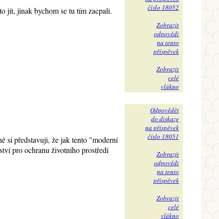
číslo 18052
 jít, jinak bychom se tu tím zacpali.
Zobrazit
odpovědi
na tento
příspěvek
Zobrazit
celé
vlákno
Odpovědět
do diskuze
na příspěvek
číslo 18051
 si představuji, že jak tento "moderní
tví pro ochranu životního prostředí
Zobrazit
odpovědi
na tento
příspěvek
Zobrazit
celé
vlákno