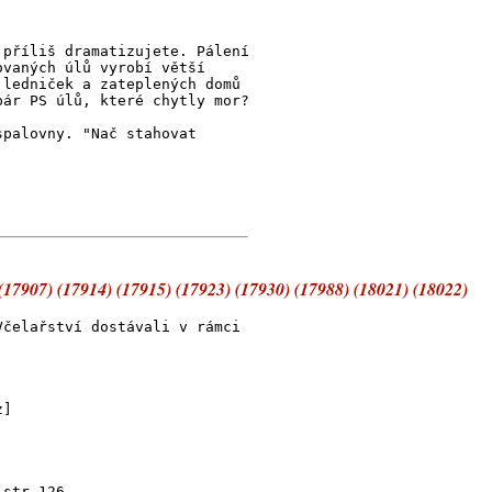
 příliš dramatizujete. Pálení
ovaných úlů vyrobí větší
 ledniček a zateplených domů
pár PS úlů, které chytly mor?
spalovny. "Nač stahovat
(17907) (17914) (17915) (17923) (17930) (17988) (18021) (18022)
Včelařství dostávali v rámci
z]
 str.126.