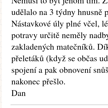
Nemusí to být jenom tím. Za
udělalo na 3 týdny hnusně 
Nástavkové úly plné včel, l
potravy určitě neměly nadby
zakladených matečníků. Dí
přeletáků (když se občas u
spojení a pak obnovení snůš
nakonec přešlo.
Dan