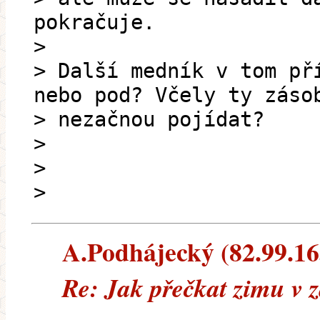
pokračuje.
>
> Další medník v tom př
nebo pod? Včely ty záso
> nezačnou pojídat?
>
>
>
A.Podhájecký (82.99.163
Re: Jak přečkat zimu v 