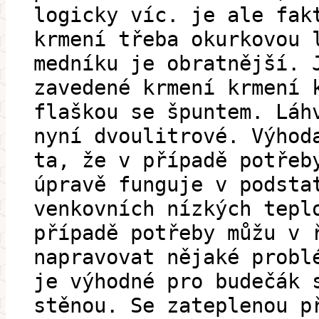
logicky víc. je ale fak
krmení třeba okurkovou 
medníku je obratnější. 
zavedené krmení krmení 
flaškou se špuntem. Láh
nyní dvoulitrové. Výhod
ta, že v případě potřeb
úpravě funguje v podsta
venkovních nízkých tepl
případě potřeby můžu v 
napravovat nějaké probl
je výhodné pro budečák 
stěnou. Se zateplenou p