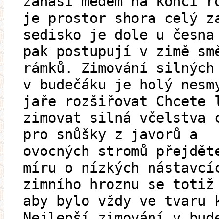
zanáší medem na konci r
je prostor shora celý z
sedisko je dole u česna
pak postupují v zimě sm
rámků. Zimování silných
v budečáku je holý nesm
jaře rozšiřovat Chcete 
zimovat silná včelstva 
pro snůšky z javorů a
ovocných stromů přejdět
míru o nízkých nástavcí
zimního hroznu se totiž
aby bylo vždy ve tvaru 
Nejlepší zimování v bud