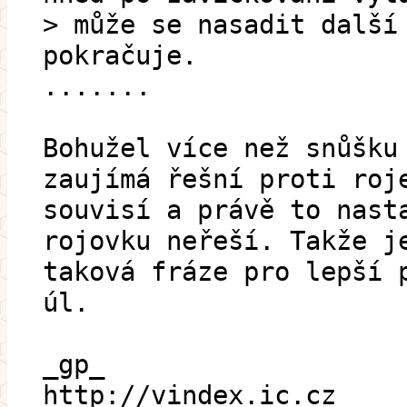
> může se nasadit další
pokračuje.
.......
Bohužel více než snůšku
zaujímá řešní proti roj
souvisí a právě to nast
rojovku neřeší. Takže j
taková fráze pro lepší 
úl.
_gp_
http://vindex.ic.cz