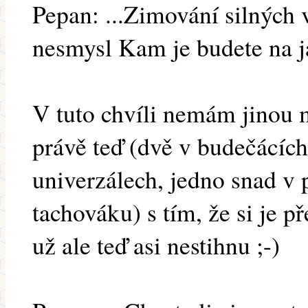
Pepan: ...Zimování silných 
nesmysl Kam je budete na ja
V tuto chvíli nemám jinou 
právě teď (dvě v budečácích
univerzálech, jedno snad v p
tachováku) s tím, že si je př
už ale teď asi nestihnu ;-)