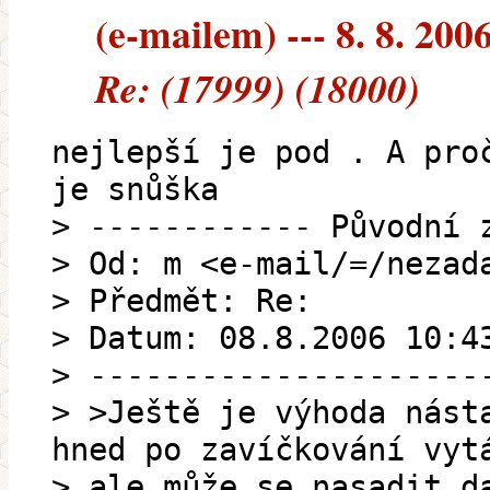
(e-mailem) --- 8. 8. 200
Re: (17999) (18000)
nejlepší je pod . A pro
je snůška
> ------------ Původní 
> Od: m <e-mail/=/nezad
> Předmět: Re:
> Datum: 08.8.2006 10:4
> ---------------------
> >Ještě je výhoda nást
hned po zavíčkování vyt
> ale může se nasadit d