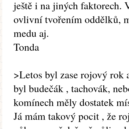
ještě i na jiných faktorech.
ovlivní tvořením oddělků, m
medu aj.
Tonda
>Letos byl zase rojový rok a
byl budečák , tachovák, neb
komínech měly dostatek mís
Já mám takový pocit , že ro