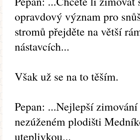
Pepan: ...Chcete li zimovat 
opravdový význam pro snůš
stromů přejděte na větší r
nástavcích...
Však už se na to těším.
Pepan: ...Nejlepší zimování
nezúženém plodišti Medníko
uteplivkou...