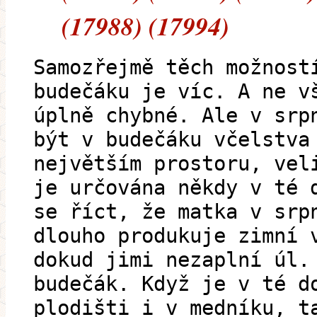
(17988) (17994)
Samozřejmě těch možnost
budečáku je víc. A ne v
úplně chybné. Ale v srp
být v budečáku včelstva
největším prostoru, vel
je určována někdy v té 
se říct, že matka v srp
dlouho produkuje zimní 
dokud jimi nezaplní úl.
budečák. Když je v té d
plodišti i v medníku, t