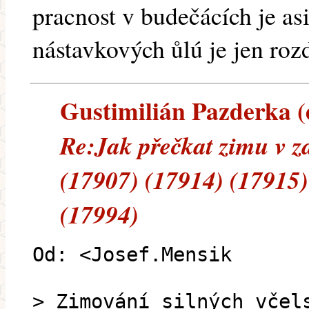
pracnost v budečácích je asi 
nástavkových ůlú je jen roz
Gustimilián Pazderka (e
Re:Jak přečkat zimu v z
(17907) (17914) (17915)
(17994)
Od: <Josef.Mensik
> Zimování silných včel