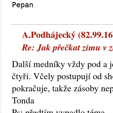
Pepan
A.Podhájecký (82.99.163
Re: Jak přečkat zimu v 
Další medníky vždy pod a j
čtyři. Včely postupují od s
pokračuje, takže zásoby nep
Tonda
Ps: předtím vypadlo téma