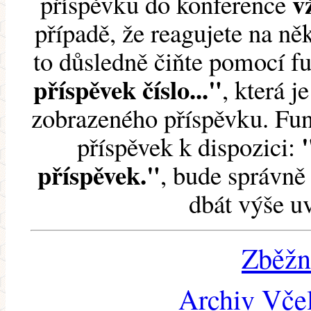
v
příspěvku do konference
případě, že reagujete na něk
to důsledně čiňte pomocí 
příspěvek číslo..."
, která j
zobrazeného příspěvku. Fun
příspěvek k dispozici:
příspěvek."
, bude správně 
dbát výše u
Zběžn
Archiv Včel