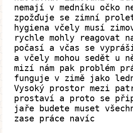
nemají v medníku očko n
zpožďuje se zimní prole
hygiena včely musí zimo
rychle mohly reagovat n
počasí a včas se vypráš
a včely mohou sedět u n
mizí nám pak problém pr
funguje v zimě jako led
Vysoký prostor mezi pat
prostaví a proto se při
jaře budete muset všech
zase práce navíc