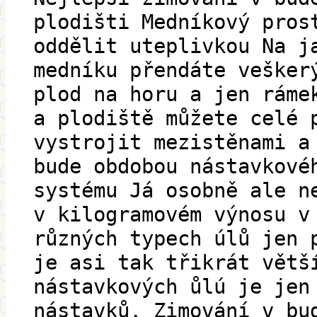
plodišti Medníkový pros
oddělit uteplivkou Na j
medníku přendáte vešker
plod na horu a jen ráme
a plodiště můžete celé 
vystrojit mezistěnami a
bude obdobou nástavkové
systému Já osobně ale n
v kilogramovém výnosu v
různých typech úlů jen 
je asi tak třikrát větš
nástavkových ůlú je jen
nástavků. Zimování v bu