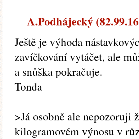
A.Podhájecký (82.99.163
Ještě je výhoda nástavkový
zavíčkování vytáčet, ale mů
a snůška pokračuje.
Tonda
>Já osobně ale nepozoruji ž
kilogramovém výnosu v růz