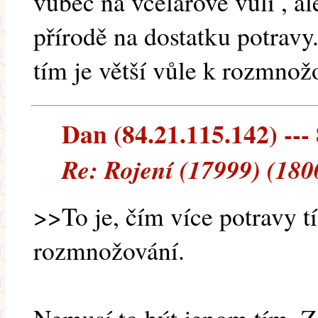
vůbec na včelařově vůli , ale
přírodě na dostatku potravy.
tím je větší vůle k rozmnož
Dan (84.21.115.142) --- 
Re: Rojení (17999) (180
>>To je, čím více potravy tí
rozmnožování.