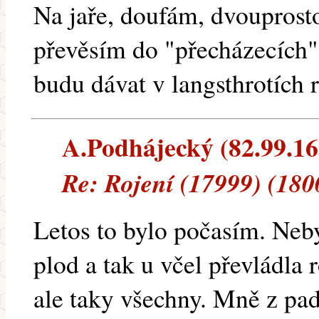
Na jaře, doufám, dvouprosto
převěsím do "přecházecích"
budu dávat v langsthrotích 
A.Podhájecký (82.99.163
Re: Rojení (17999) (180
Letos to bylo počasím. Neb
plod a tak u včel převládla 
ale taky všechny. Mně z pad