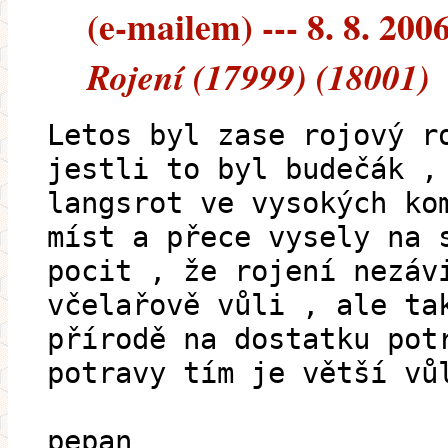
(e-mailem) --- 8. 8. 200
Rojení (17999) (18001)
Letos byl zase rojový r
jestli to byl budečák ,
langsrot ve vysokých ko
míst a přece vysely na 
pocit , že rojení nezáv
včelařově vůli , ale ta
přírodě na dostatku pot
potravy tím je větší vů
pepan