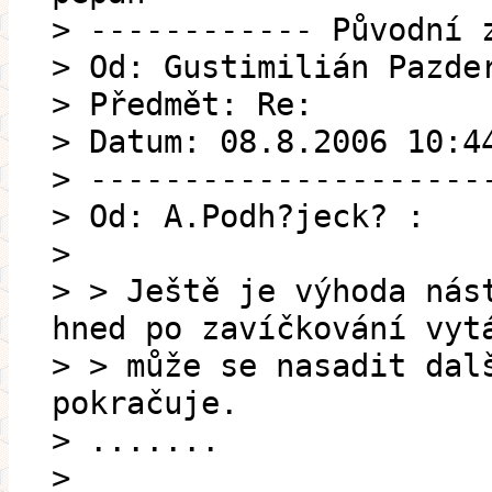
> ------------ Původní 
> Od: Gustimilián Pazde
> Předmět: Re:
> Datum: 08.8.2006 10:4
> ---------------------
> Od: A.Podh?jeck? :
>
> > Ještě je výhoda nás
hned po zavíčkování vyt
> > může se nasadit dal
pokračuje.
> .......
>