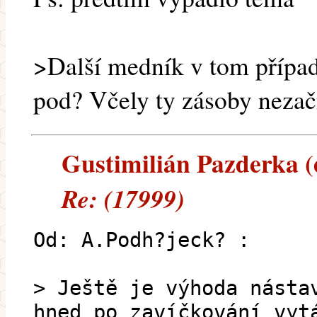
>Další medník v tom případ
pod? Včely ty zásoby nezač
Gustimilián Pazderka (e
Re: (17999)
Od: A.Podh?jeck? :
> Ještě je výhoda násta
hned po zavíčkování vyt