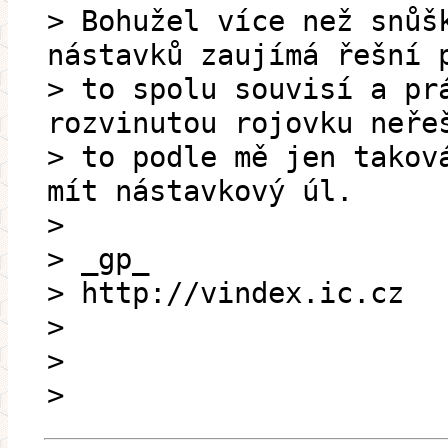
> Bohužel více než snůš
nástavků zaujímá řešní 
> to spolu souvisí a pr
rozvinutou rojovku neře
> to podle mě jen takov
mít nástavkový úl.
>
> _gp_
> http://vindex.ic.cz
>
>
>