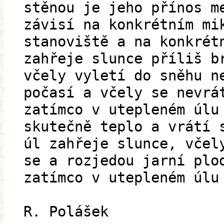
stěnou je jeho přínos m
závisí na konkrétním mi
stanoviště a na konkrét
zahřeje slunce příliš b
včely vyletí do sněhu n
počasí a včely se nevrá
zatímco v utepleném úlu
skutečně teplo a vrátí 
úl zahřeje slunce, včel
se a rozjedou jarní plo
zatímco v utepleném úlu
R. Polášek