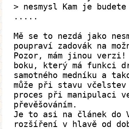
> nesmysl Kam je budete
.....
Mě se to nezdá jako nes
poupraví zadovák na mož
Pozor, mám jinou verzi!
boku, který má funkci d
samotného medníku a tak
může při stavu včelstev
proces při manipulaci v
převěšováním.
Je to asi na článek do 
rozšíření v hlavě od do