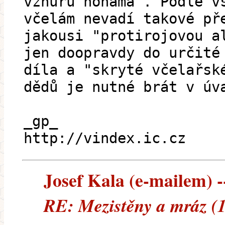
vzhůru nohama". Podle v
včelám nevadí takové př
jakousi "protirojovou a
jen doopravdy do určité
díla a "skryté včelařsk
dědů je nutné brát v úv
_gp_
http://vindex.ic.cz
Josef Kala (e-mailem) --
RE: Mezistěny a mráz (