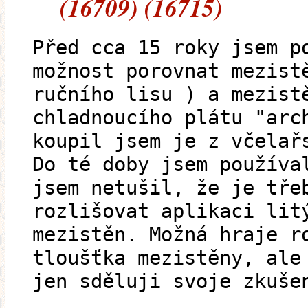
(16709) (16715)
Před cca 15 roky jsem p
možnost porovnat mezist
ručního lisu ) a mezist
chladnoucího plátu "arc
koupil jsem je z včelař
Do té doby jsem používa
jsem netušil, že je tře
rozlišovat aplikaci lit
mezistěn. Možná hraje r
tloušťka mezistěny, ale
jen sděluji svoje zkuše