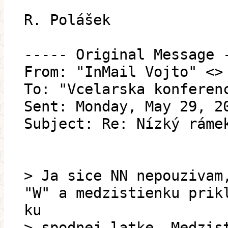
R. Polášek
----- Original Message 
From: "InMail Vojto" <>
To: "Vcelarska konferen
Sent: Monday, May 29, 2
Subject: Re: Nízký ráme
> Ja sice NN nepouzivam
"W" a medzistienku prik
ku
> spodnej latke. Medzis