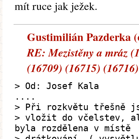
mít ruce jak ježek.
Gustimilián Pazderka (e
RE: Mezistěny a mráz (
(16709) (16715) (16716)
> Od: Josef Kala
....
> Při rozkvětu třešně j
> vložit do včelstev, a
byla rozdělena v místě
> drátkování, ( vysvětl