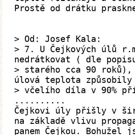
Prostě od drátku praskn
> Od: Josef Kala:
> 7. U Čejkových úlů r.
nedrátkovat ( dle popis
> starého cca 90 roků),
úlová teplota způsobily
> včelího díla v 90% př
..........
Čejkovi úly přišly v ši
na základě vlivu propag
panem Čejkou. Bohužel j