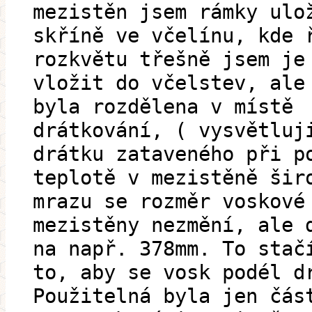
mezistěn jsem rámky ulo
skříně ve včelínu, kde 
rozkvětu třešně jsem je
vložit do včelstev, ale
byla rozdělena v místě
drátkování, ( vysvětluj
drátku zataveného při p
teplotě v mezistěně šir
mrazu se rozměr voskové
mezistěny nezmění, ale 
na např. 378mm. To stač
to, aby se vosk podél d
Použitelná byla jen čás