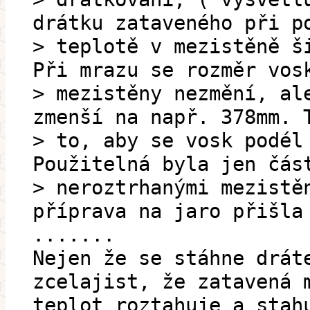
drátku zataveného při p
> teplotě v mezistěně š
Při mrazu se rozměr vos
> mezistěny nezmění, al
zmenší na např. 378mm. 
> to, aby se vosk podél
Použitelná byla jen čás
> neroztrhanými mezistě
příprava na jaro přišla
.......
Nejen že se stáhne drát
zcelajist, že zatavená 
teplot roztahuje a stah