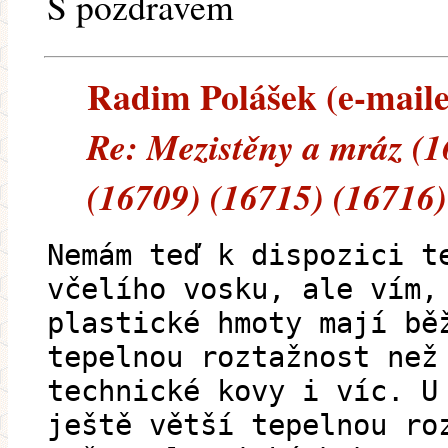
S pozdravem
Radim Polášek (e-mailem
Re: Mezistěny a mráz (1
(16709) (16715) (16716)
Nemám teď k dispozici t
včelího vosku, ale vím,
plastické hmoty mají bě
tepelnou roztažnost než
technické kovy i víc. U
ještě větší tepelnou ro