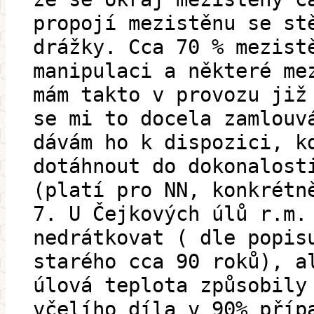
propojí mezistěnu se st
drážky. Cca 70 % mezist
manipulaci a některé me
mám takto v provozu již
se mi to docela zamlouv
dávám ho k dispozici, k
dotáhnout do dokonalost
(platí pro NN, konkrétn
7. U Čejkových úlů r.m.
nedrátkovat ( dle popis
starého cca 90 roků), a
úlová teplota způsobily
včelího díla v 90% příp