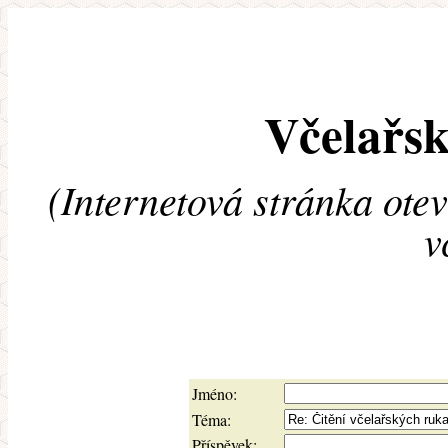
Včelařsk
(Internetová stránka ote
v
Jméno:
Téma:
Příspěvek: