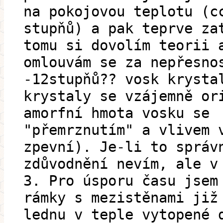
na pokojovou teplotu (c
stupňů) a pak teprve za
tomu si dovolím teorii 
omlouvám se za nepřesno
-12stupňů?? vosk krysta
krystaly se vzájemně or
amorfní hmota vosku se
"přemrznutím" a vlivem 
zpevní). Je-li to správ
zdůvodnění nevím, ale v
3. Pro úsporu času jsem
rámky s mezistěnami již
lednu v teple vytopené 