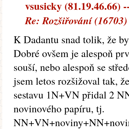
vsusicky (81.19.46.66) --
Re: Rozšiřování (16703)
K Dadantu snad tolik, že b
Dobré ovšem je alespoň pr
souší, nebo alespoň se stře
jsem letos rozšižoval tak, 
sestavu 1N+VN přidal 2 NN
novinového papíru, tj.
NN+VN+noviny+NN+noviny+