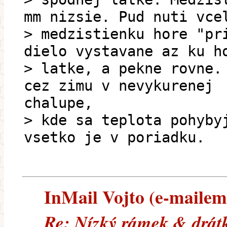
mm nizsie. Pud nuti vce
> medzistienku hore "pr
dielo vystavane az ku h
> latke, a pekne rovne.
cez zimu v nevykurenej
chalupe,
> kde sa teplota pohyby
vsetko je v poriadku.
InMail Vojto (e-mailem)
Re: Nízký rámek & drát