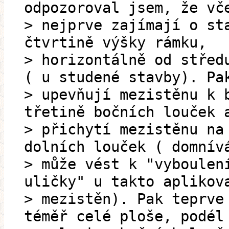
odpozoroval jsem, že vč
> nejprve zajímají o st
čtvrtině výšky rámku,
> horizontálně od střed
( u studené stavby). Pa
> upevňují mezistěnu k 
třetině bočních louček 
> přichytí mezistěnu na
dolních louček ( domnív
> může vést k "vyboulen
uličky" u takto aplikov
> mezistěn). Pak teprve
téměř celé ploše, podél