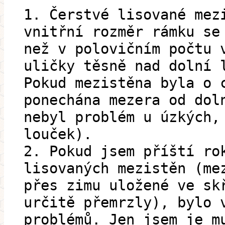
1. Čerstvé lisované mez
vnitřní rozměr rámku se
než v polovičním počtu 
uličky těsně nad dolní 
Pokud mezistěna byla o 
ponechána mezera od dol
nebyl problém u úzkých,
louček).
2. Pokud jsem příští ro
lisovaných mezistěn (me
přes zimu uložené ve sk
určitě přemrzly), bylo 
problémů. Jen jsem je m