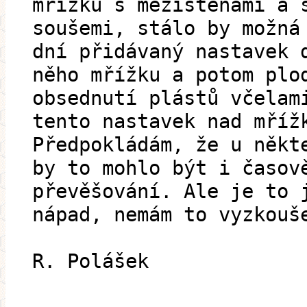
mřížku s mezistěnami a 
soušemi, stálo by možná
dní přidávaný nastavek 
něho mřížku a potom plo
obsednutí plástů včelam
tento nastavek nad mříž
Předpokládám, že u někt
by to mohlo být i časov
převěšování. Ale je to 
nápad, nemám to vyzkouš
R. Polášek