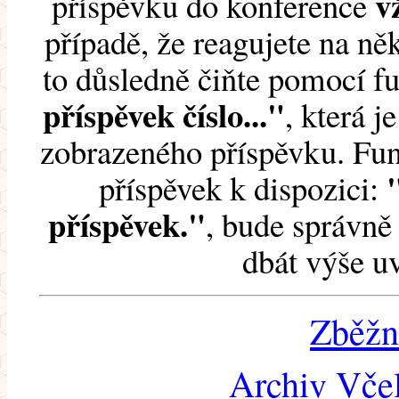
v
příspěvku do konference
případě, že reagujete na něk
to důsledně čiňte pomocí 
příspěvek číslo..."
, která j
zobrazeného příspěvku. Fun
příspěvek k dispozici:
příspěvek."
, bude správně 
dbát výše u
Zběžn
Archiv Včel