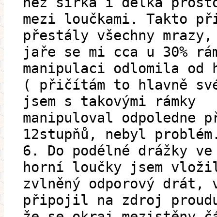
než šířka i délka prost
mezi loučkami. Takto př
přestály všechny mrazy,
jaře se mi cca u 30% rá
manipulaci odlomila od 
( přičítám to hlavně sv
jsem s takovými rámky
manipuloval odpoledne p
12stupňů, nebyl problém
6. Do podélné drážky ve
horní loučky jsem vloži
zvlněný odporový drát, 
připojil na zdroj proud
že se okraj mezistěny č