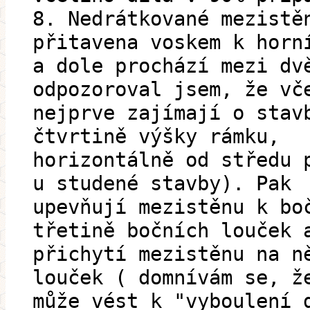
8. Nedrátkované mezistě
přitavena voskem k horn
a dole prochází mezi dv
odpozoroval jsem, že vč
nejprve zajímají o stav
čtvrtině výšky rámku,
horizontálně od středu 
u studené stavby). Pak
upevňují mezistěnu k bo
třetině bočních louček 
přichytí mezistěnu na n
louček ( domnívám se, ž
může vést k "vyboulení 