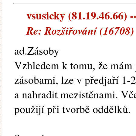
vsusicky (81.19.46.66) --
Re: Rozšiřování (16708)
ad.Zásoby
Vzhledem k tomu, že mám 
zásobami, lze v předjaří 1-
a nahradit mezistěnami. Vče
použijí při tvorbě oddělků.