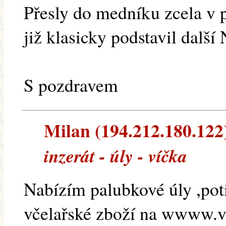
Přesly do medníku zcela v 
již klasicky podstavil další
S pozdravem
Milan (194.212.180.122) 
inzerát - úly - víčka
Nabízím palubkové úly ,poti
včelařské zboží na wwww.vc