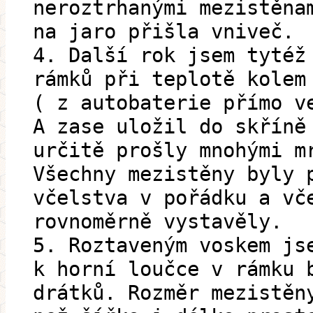
neroztrhanými mezistěna
na jaro přišla vniveč.
4. Další rok jsem tytéž
rámků při teplotě kolem
( z autobaterie přímo v
A zase uložil do skříně
určitě prošly mnohými m
Všechny mezistěny byly 
včelstva v pořádku a vč
rovnoměrně vystavěly.
5. Roztaveným voskem js
k horní loučce v rámku 
drátků. Rozměr mezistěn