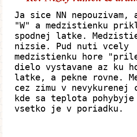
Ja sice NN nepouzivam, 
"W" a medzistienku prik
spodnej latke. Medzisti
nizsie. Pud nuti vcely
medzistienku hore "pril
dielo vystavane az ku h
latke, a pekne rovne. M
cez zimu v nevykurenej 
kde sa teplota pohybyje
vsetko je v poriadku.