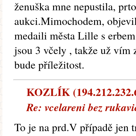
ženuška mne nepustila, prto
aukci.Mimochodem, objevil
medaili města Lille s erb
jsou 3 včely , takže už vím 
bude příležitost.
KOZLÍK (194.212.232.6)
Re: vcelareni bez rukavi
To je na prd.V případě jen t