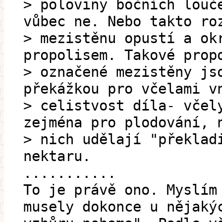
> poloviny bočních louč
vůbec ne. Nebo takto ro
> mezistěnu opustí a ok
propolisem. Takové prop
> označené mezistěny js
překážkou pro včelami v
> celistvost díla- včel
zejména pro plodování, 
> nich udělají "překlad
nektaru.
...........
To je právě ono. Myslím
musely dokonce u nějaký