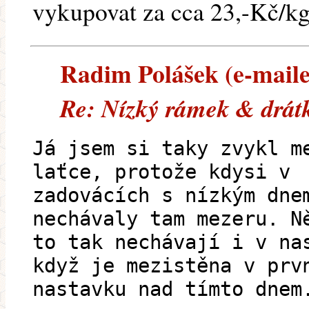
vykupovat za cca 23,-Kč/kg..
Radim Polášek (e-mailem
Re: Nízký rámek & drát
Já jsem si taky zvykl m
laťce, protože kdysi v
zadovácích s nízkým dne
nechávaly tam mezeru. N
to tak nechávají i v na
když je mezistěna v prv
nastavku nad tímto dnem