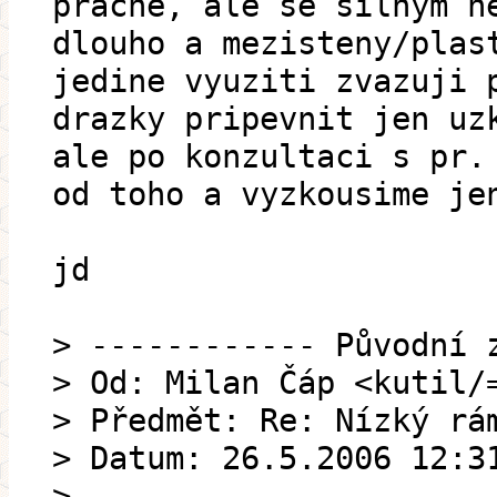
pracne, ale se silnym n
dlouho a mezisteny/plas
jedine vyuziti zvazuji 
drazky pripevnit jen uz
ale po konzultaci s pr.
od toho a vyzkousime je
jd
> ------------ Původní 
> Od: Milan Čáp <kutil/
> Předmět: Re: Nízký rá
> Datum: 26.5.2006 12:3
> ---------------------