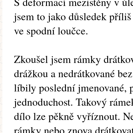
S deformací mezistěny v úle
jsem to jako důsledek příli
ve spodní loučce.
Zkoušel jsem rámky drátkov
drážkou a nedrátkované bez
líbily poslední jmenované, p
jednoduchost. Takový rámek
dílo lze pěkně vyříznout. 
rámky nebo znova drátkovat,