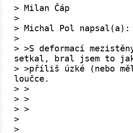
> Milan Čáp
>
> Michal Pol napsal(a):
>
> >S deformací mezistěn
setkal, bral jsem to ja
> >příliš úzké (nebo mě
loučce.
> >
> >
> >
>
>