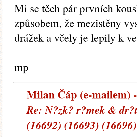
Mi se těch pár prvních ko
způsobem, že mezistěny vy
drážek a včely je lepily k 
mp
Milan Čáp (e-mailem) --
Re: N?zk? r?mek & dr?t
(16692) (16693) (16696)