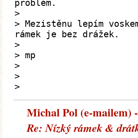
problém.
>
> Mezistěnu lepím voske
rámek je bez drážek.
>
> mp
>
>
>
Michal Pol (e-mailem) --
Re: Nízký rámek & drát