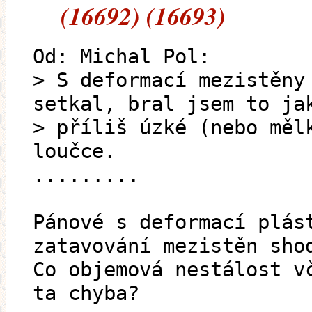
(16692) (16693)
Od: Michal Pol:
> S deformací mezistěny
setkal, bral jsem to ja
> příliš úzké (nebo měl
loučce.
.........
Pánové s deformací plás
zatavování mezistěn sho
Co objemová nestálost v
ta chyba?