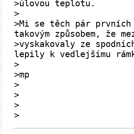
>úlovou teplotu.
>
>Mi se těch pár prvních
takovým způsobem, že me
>vyskakovaly ze spodníc
lepily k vedlejšímu rám
>
>mp
>
>
>
>