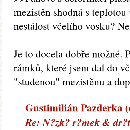
mezistěn shodná s teplotou
nestálost včelího vosku? Ne
Je to docela dobře možné. 
rámků, které jsem dal do v
"studenou" mezistěnu a dop
Gustimilián Pazderka (e
Re: N?zk? r?mek & dr?t