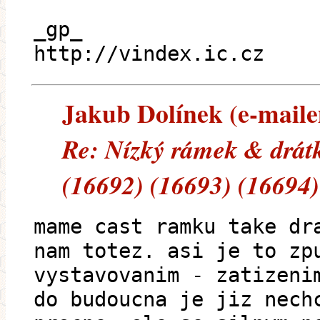
_gp_
http://vindex.ic.cz
Jakub Dolínek (e-mailem
Re: Nízký rámek & drát
(16692) (16693) (16694)
mame cast ramku take dr
nam totez. asi je to zp
vystavovanim - zatizeni
do budoucna je jiz nech