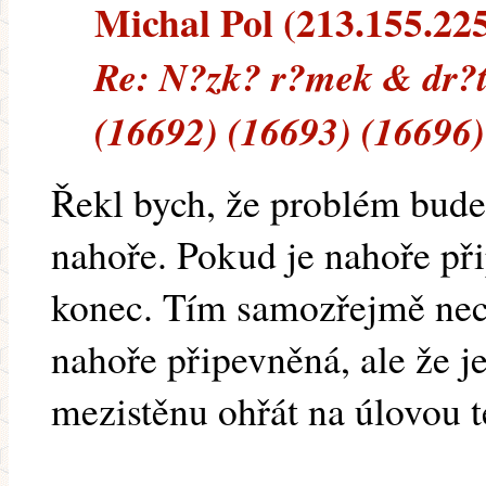
Michal Pol (213.155.225.
Re: N?zk? r?mek & dr?t
(16692) (16693) (16696)
Řekl bych, že problém bude
nahoře. Pokud je nahoře př
konec. Tím samozřejmě nech
nahoře připevněná, ale že j
mezistěnu ohřát na úlovou t