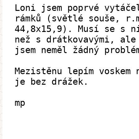
Loni jsem poprvé vytáče
rámků (světlé souše, r.
44,8x15,9). Musí se s n
než s drátkovavými, ale
jsem neměl žádný problé
Mezistěnu lepím voskem 
je bez drážek.
mp