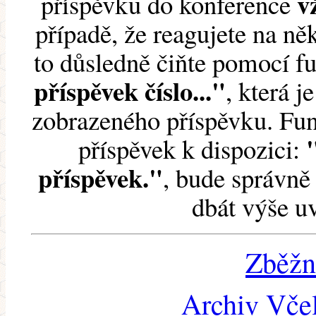
v
příspěvku do konference
případě, že reagujete na něk
to důsledně čiňte pomocí 
příspěvek číslo..."
, která j
zobrazeného příspěvku. Fun
příspěvek k dispozici:
příspěvek."
, bude správně 
dbát výše u
Zběžn
Archiv Včel