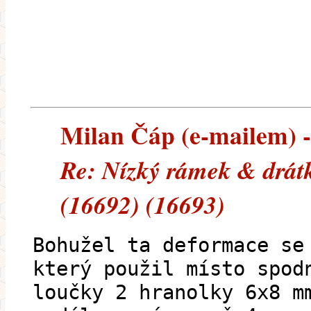
Milan Čáp (e-mailem) --
Re: Nízký rámek & drát
(16692) (16693)
Bohužel ta deformace se
který použil místo spod
loučky 2 hranolky 6x8 m