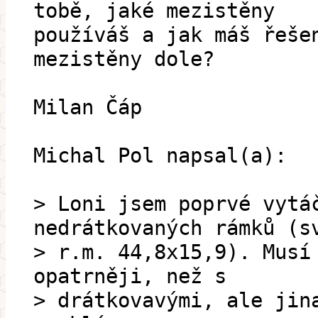
tobě, jaké mezistěny
používáš a jak máš řeše
mezistěny dole?
Milan Čáp
Michal Pol napsal(a):
> Loni jsem poprvé vytá
nedrátkovaných rámků (s
> r.m. 44,8x15,9). Musí
opatrněji, než s
> drátkovavými, ale jin