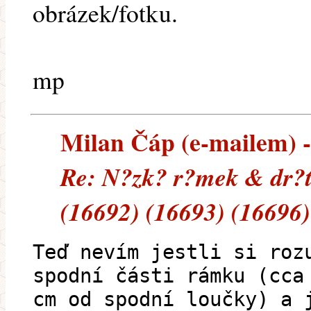
obrázek/fotku.
mp
Milan Čáp (e-mailem) --
Re: N?zk? r?mek & dr?t
(16692) (16693) (16696)
Teď nevím jestli si roz
spodní části rámku (cca
cm od spodní loučky) a 