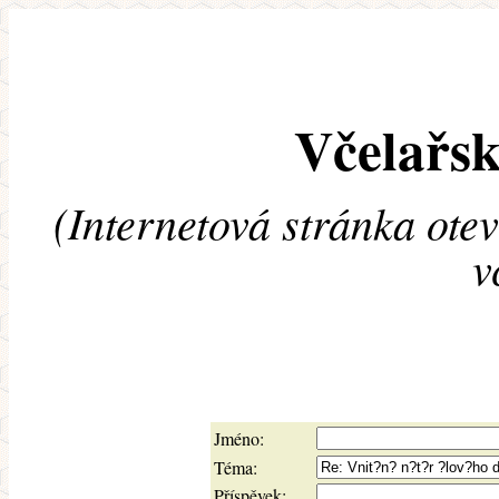
Včelařsk
(Internetová stránka ote
v
Jméno:
Téma:
Příspěvek: