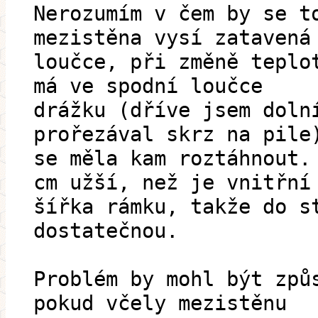
Nerozumím v čem by se t
mezistěna vysí zatavená
loučce, při změně teplo
má ve spodní loučce
drážku (dříve jsem doln
prořezával skrz na pile
se měla kam roztáhnout.
cm užší, než je vnitřní
šířka rámku, takže do s
dostatečnou.
Problém by mohl být způ
pokud včely mezistěnu