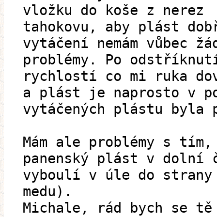
vložku do koše z nerez
tahokovu, aby plást dob
vytáčení nemám vůbec žá
problémy. Po odstříknut
rychlostí co mi ruka do
a plást je naprosto v p
vytáčených plástu byla 
Mám ale problémy s tím,
panenský plást v dolní 
vyboulí v úle do strany
medu).
Michale, rád bych se tě