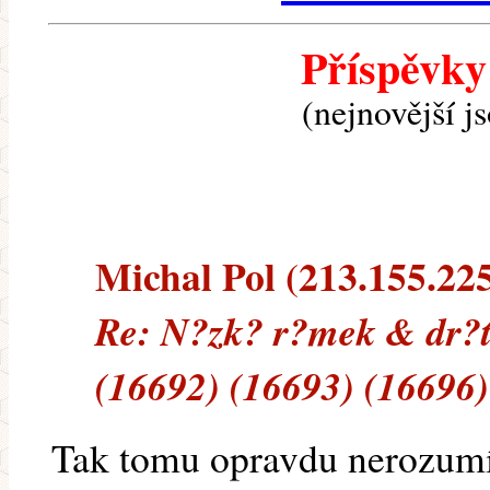
Příspěvky
(nejnovější j
Michal Pol (213.155.225.
Re: N?zk? r?mek & dr?t
(16692) (16693) (16696)
Tak tomu opravdu nerozumím