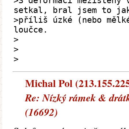
>S deformací mezistěny 
setkal, bral jsem to ja
>příliš úzké (nebo mělk
loučce.
>
>
>
Michal Pol (213.155.225.
Re: Nízký rámek & drát
(16692)