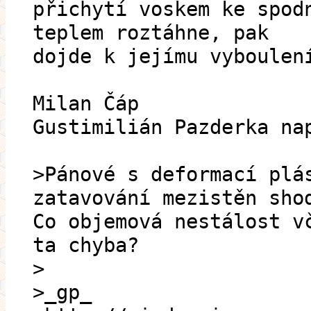
přichytí voskem ke spod
teplem roztáhne, pak
dojde k jejímu vyboulen
Milan Čáp
Gustimilián Pazderka na
>Pánové s deformací plá
zatavování mezistěn sho
Co objemová nestálost v
ta chyba?
>
>_gp_