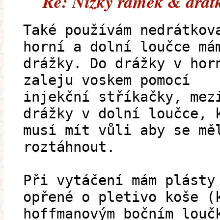
Re: Nízký rámek & drát
Také používám nedrátkov
horní a dolní loučce má
drážky. Do drážky v hor
zaleju voskem pomocí
injekční stříkačky, mez
drážky v dolní loučce, 
musí mít vůli aby se mě
roztáhnout.
Při vytáčení mám plásty
opřené o pletivo koše (
hoffmanovým bočním louč