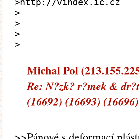
>http://vindex.ic.cz
>
>
>
>
Michal Pol (213.155.225.
Re: N?zk? r?mek & dr?t
(16692) (16693) (16696)
>>Pánové s deformací plástu