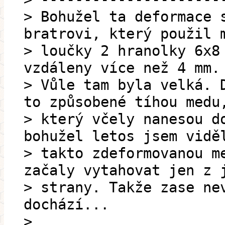
> Bohužel ta deformace 
bratrovi, který použil 
> loučky 2 hranolky 6x8
vzdáleny více než 4 mm.
> Vůle tam byla velká. 
to způsobené tíhou medu
> který včely nanesou d
bohužel letos jsem vidě
> takto zdeformovanou m
začaly vytahovat jen z 
> strany. Takže zase ne
dochází...
>