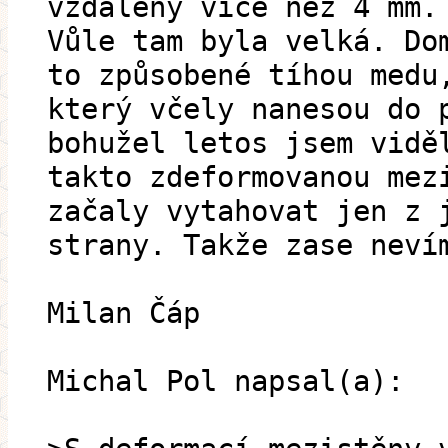
vzdáleny více než 4 mm.
Vůle tam byla velká. Do
to způsobené tíhou medu
který včely nanesou do 
bohužel letos jsem vidě
takto zdeformovanou mez
začaly vytahovat jen z 
strany. Takže zase neví
Milan Čáp
Michal Pol napsal(a):