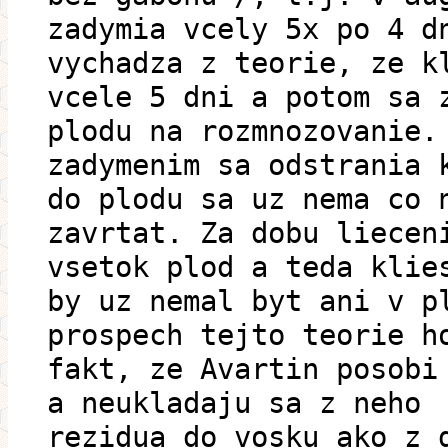
zadymia vcely 5x po 4 d
vychadza z teorie, ze k
vcele 5 dni a potom sa 
plodu na rozmnozovanie.
zadymenim sa odstrania 
do plodu sa uz nema co 
zavrtat. Za dobu liecen
vsetok plod a teda klie
by uz nemal byt ani v p
prospech tejto teorie h
fakt, ze Avartin posobi
a neukladaju sa z neho
rezidua do vosku ako z 