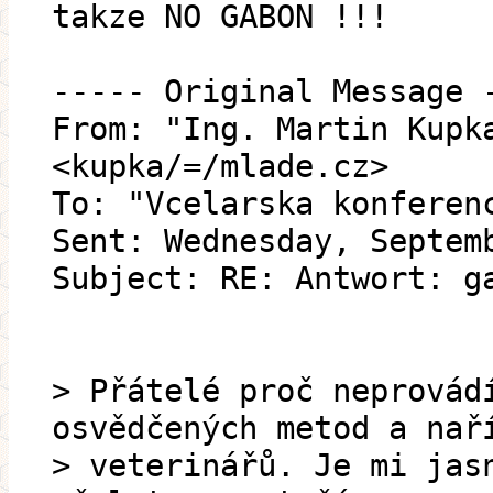
takze NO GABON !!!
----- Original Message 
From: "Ing. Martin Kupk
<kupka/=/mlade.cz>
To: "Vcelarska konferen
Sent: Wednesday, Septem
Subject: RE: Antwort: g
> Přátelé proč neprovád
osvědčených metod a nař
> veterinářů. Je mi jas