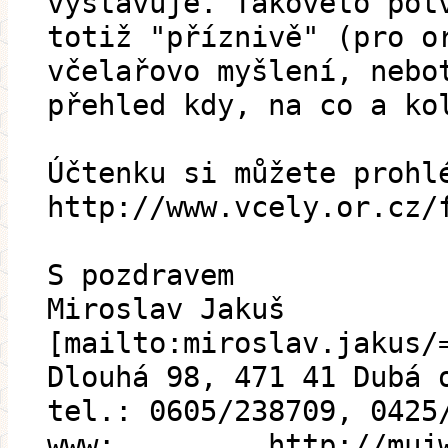
vystavuje. Takovéto pot
totiž "příznivě" (pro o
včelařovo myšlení, nebo
přehled kdy, na co a ko
Účtenku si můžete prohl
http://www.vcely.or.cz/
S pozdravem
Miroslav Jakuš
[mailto:miroslav.jakus/
Dlouhá 98, 471 41 Dubá 
tel.: 0605/238709, 0425
www: http://mujweb.