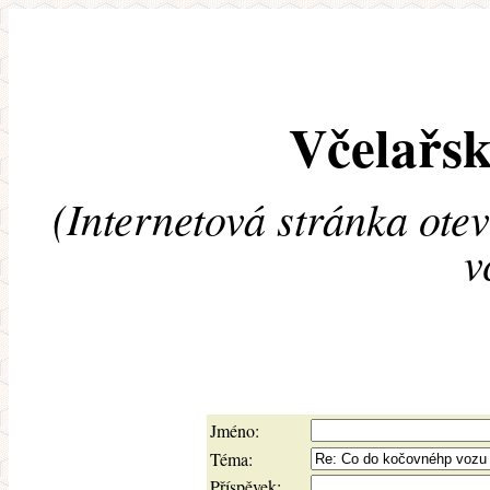
Včelařsk
(Internetová stránka ote
v
Jméno:
Téma:
Příspěvek: