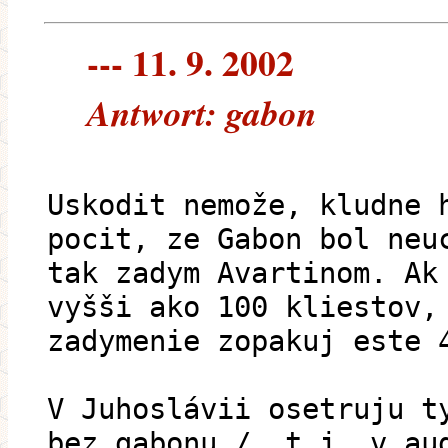
--- 11. 9. 2002
Antwort: gabon
Uskodit nemože, kludne 
pocit, ze Gabon bol neu
tak zadym Avartinom. Ak
vyšši ako 100 kliestov,
zadymenie zopakuj este 
V Juhoslávii osetruju t
bez gabonu /, t.j. v au