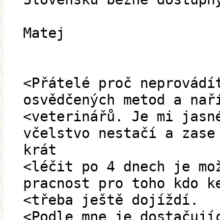
Matej
<Přátelé proč neprovádí
osvědčených metod a nař
<veterinářů. Je mi jasn
včelstvo nestačí a zase
krát
<léčit po 4 dnech je mo
pracnost pro toho kdo k
<třeba ještě dojíždí.
<Podle mne je dostačují