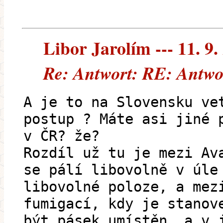
Libor Jarolím --- 11. 9.
Re: Antwort: RE: Antwo
A je to na Slovensku ve
postup ? Máte asi jiné 
v ČR? že?
Rozdíl už tu je mezi Av
se pálí libovolně v úle
libovolné poloze, a mez
fumigací, kdy je stanov
být pásek umístěn, a v 