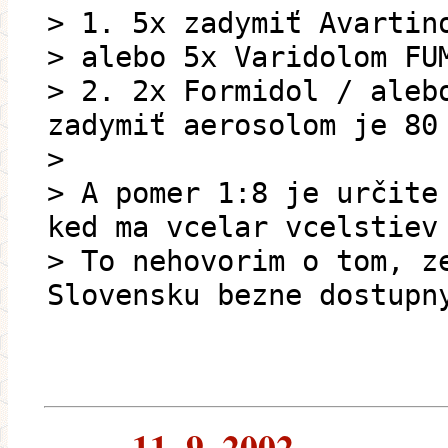
> 1. 5x zadymiť Avartin
> alebo 5x Varidolom FU
> 2. 2x Formidol / aleb
zadymiť aerosolom je 80
>
> A pomer 1:8 je určite
ked ma vcelar vcelstiev
> To nehovorim o tom, z
Slovensku bezne dostupn
--- 11. 9. 2002