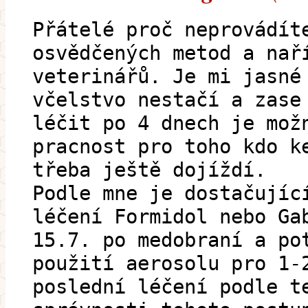
Přátelé proč neprovádít
osvědčených metod a nař
veterinářů. Je mi jasné
včelstvo nestačí a zase
léčit po 4 dnech je mož
pracnost pro toho kdo k
třeba ještě dojíždí.
Podle mne je dostačujíc
léčení Formidol nebo Ga
15.7. po medobraní a po
použití aerosolu pro 1-
poslední léčení podle t