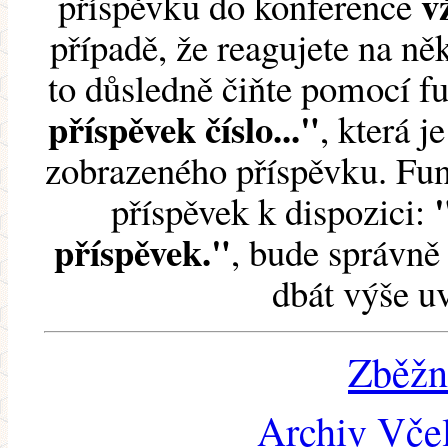
v
příspěvku do konference
případě, že reagujete na něk
to důsledně čiňte pomocí 
příspěvek číslo..."
, která j
zobrazeného příspěvku. Fun
příspěvek k dispozici:
příspěvek."
, bude správně 
dbát výše u
Zběžn
Archiv Včel