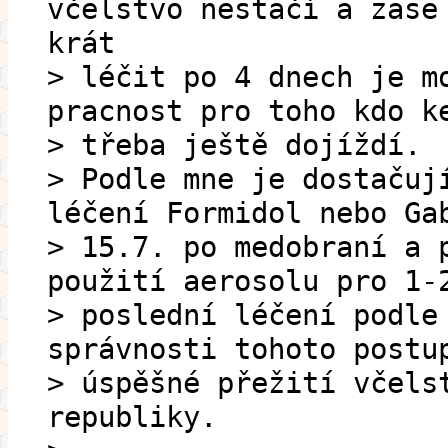
včelstvo nestačí a zase
krát
> léčit po 4 dnech je m
pracnost pro toho kdo k
> třeba ještě dojíždí.
> Podle mne je dostačuj
léčení Formidol nebo Ga
> 15.7. po medobraní a 
použití aerosolu pro 1-
> poslední léčení podle
správnosti tohoto postu
> úspěšné přežití včels
republiky.