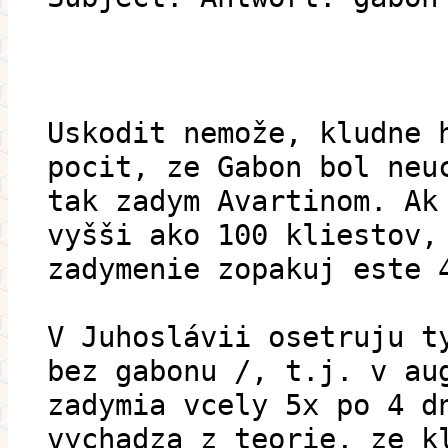
Uskodit nemože, kludne 
pocit, ze Gabon bol neu
tak zadym Avartinom. Ak
vyšši ako 100 kliestov,
zadymenie zopakuj este 
V Juhoslávii osetruju t
bez gabonu /, t.j. v au
zadymia vcely 5x po 4 d
vychadza z teorie, ze k