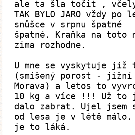
ale ta šla točit , včel
TAK BYLO JARO vždy po l
snůšce v srpnu špatné -
špatné. Kraňka na toto 
zima rozhodne.
U mne se vyskytuje již 
(smíšený porost - jižní
Morava) a letos to vyvr
10 kg a více !!! Už to 
dalo zabrat. Ujel jsem 
od lesa je v létě málo.
je to láká.