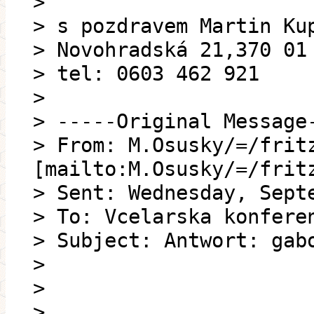
>
> s pozdravem Martin Ku
> Novohradská 21,370 01
> tel: 0603 462 921
>
> -----Original Message
> From: M.Osusky/=/frit
[mailto:M.Osusky/=/frit
> Sent: Wednesday, Sept
> To: Vcelarska konfere
> Subject: Antwort: gab
>
>
>