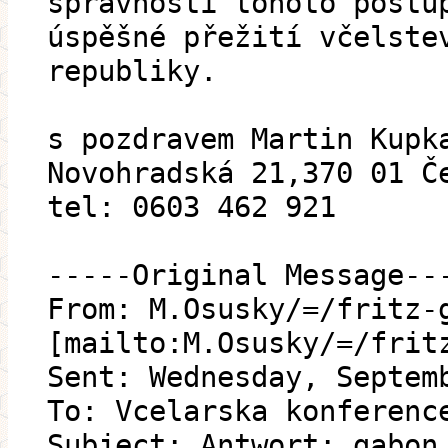
správnosti tohoto postu
úspěšné přežití včelste
republiky.
s pozdravem Martin Kupk
Novohradská 21,370 01 Č
tel: 0603 462 921
-----Original Message--
From: M.Osusky/=/fritz-
[mailto:M.Osusky/=/frit
Sent: Wednesday, Septem
To: Vcelarska konferenc
Subject: Antwort: gabon