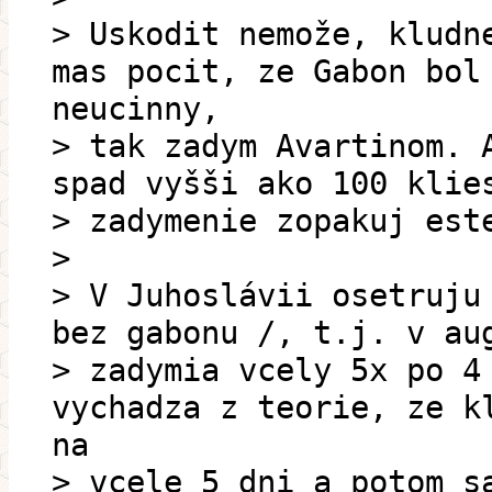
> Uskodit nemože, kludn
mas pocit, ze Gabon bol
neucinny,
> tak zadym Avartinom. 
spad vyšši ako 100 klie
> zadymenie zopakuj est
>
> V Juhoslávii osetruju
bez gabonu /, t.j. v au
> zadymia vcely 5x po 4
vychadza z teorie, ze k
na
> vcele 5 dni a potom s