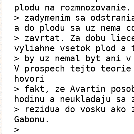
plodu na rozmnozovanie.
> zadymenim sa odstrani
a do plodu sa uz nema c
> zavrtat. Za dobu liec
vyliahne vsetok plod a 
> by uz nemal byt ani v
V prospech tejto teorie
hovori
> fakt, ze Avartin poso
hodinu a neukladaju sa 
> rezidua do vosku ako 
Gabonu.
>