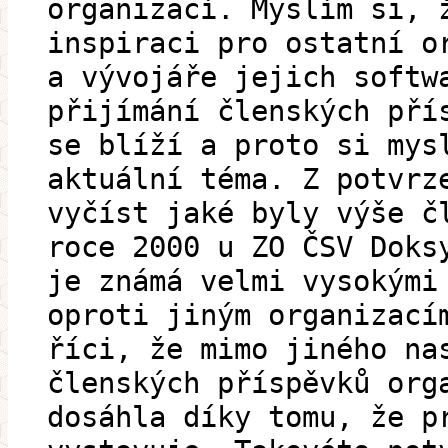
organizací. Myslím si, 
inspiraci pro ostatní o
a vývojáře jejich softw
přijímání členských pří
se blíží a proto si mys
aktuální téma. Z potvrz
vyčíst jaké byly výše č
roce 2000 u ZO ČSV Doks
je známá velmi vysokými
oproti jiným organizací
říci, že mimo jiného na
členských příspěvků org
dosáhla díky tomu, že p