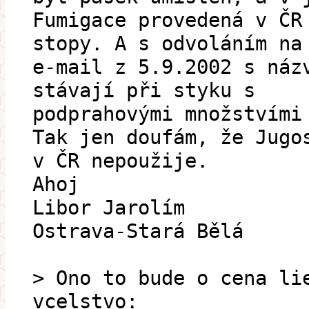
Fumigace provedená v ČR
stopy. A s odvoláním na
e-mail z 5.9.2002 s náz
stávají při styku s
podprahovými množstvími
Tak jen doufám, že Jugo
v ČR nepoužije.
Ahoj
Libor Jarolím
Ostrava-Stará Bělá
> Ono to bude o cena li
vcelstvo: