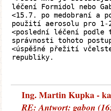
léčení Formidol nebo Ga
<15.7. po medobraní a p
použití aerosolu pro 1-
<poslední léčení podle 
správnosti tohoto postu
<úspěšné přežití včelst
republiky.
Ing. Martin Kupka - kan
RE: Antwort: gabon (16