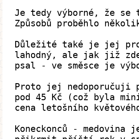
Je tedy výborné, že se 
Způsobů proběhlo několi
Důležité také je jej pr
lahodný, ale jak již zd
psal - ve směsce je výb
Proto jej nedoporučuji 
pod 45 Kč (což byla min
cena letošního květovéh
Koneckonců - medovina j