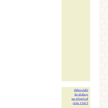
Odpovědět
do diskuze
na příspěvek
číslo 13413