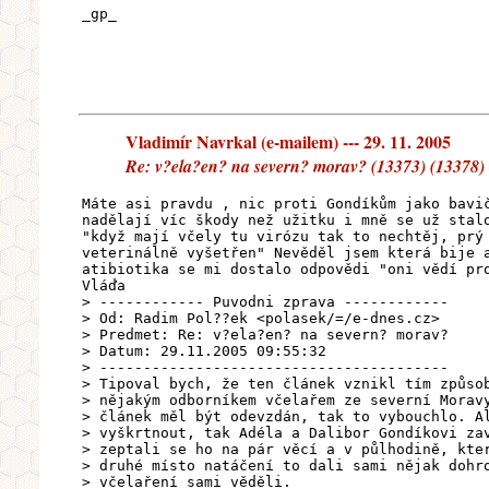
_gp_
Vladimír Navrkal (e-mailem) --- 29. 11. 2005
Re: v?ela?en? na severn? morav? (13373) (13378) 
Máte asi pravdu , nic proti Gondíkům jako bavi
nadělají víc škody než užitku i mně se už stal
"když mají včely tu virózu tak to nechtěj, prý
veterinálně vyšetřen" Nevěděl jsem která bije 
atibiotika se mi dostalo odpovědi "oni vědí pr
Vláďa
> ------------ Puvodni zprava ------------
> Od: Radim Pol??ek <polasek/=/e-dnes.cz>
> Predmet: Re: v?ela?en? na severn? morav?
> Datum: 29.11.2005 09:55:32
> ----------------------------------------
> Tipoval bych, že ten článek vznikl tím způso
> nějakým odborníkem včelařem ze severní Morav
> článek měl být odevzdán, tak to vybouchlo. A
> vyškrtnout, tak Adéla a Dalibor Gondíkovi za
> zeptali se ho na pár věcí a v půlhodině, kte
> druhé místo natáčení to dali sami nějak dohr
> včelaření sami věděli.