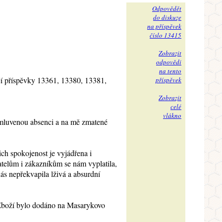
Odpovědět
do diskuze
na příspěvek
číslo 13415
Zobrazit
odpovědi
na tento
jí příspěvky 13361, 13380, 13381,
příspěvek
Zobrazit
celé
vlákno
omluvenou absenci a na mě zmatené
ich spokojenost je vyjádřena i
vatelům i zákazníkům se nám vyplatila,
ás nepřekvapila lživá a absurdní
 Zboží bylo dodáno na Masarykovo