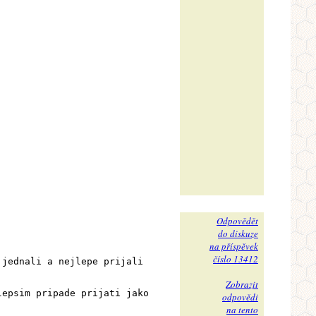
Odpovědět
do diskuze
na příspěvek
číslo 13412
 jednali a nejlepe prijali
Zobrazit
lepsim pripade prijati jako
odpovědi
na tento