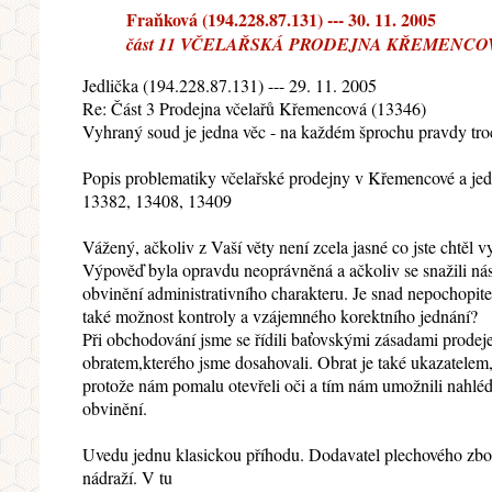
Fraňková (194.228.87.131) --- 30. 11. 2005
část 11 VČELAŘSKÁ PRODEJNA KŘEMENCO
Jedlička (194.228.87.131) --- 29. 11. 2005
Re: Část 3 Prodejna včelařů Křemencová (13346)
Vyhraný soud je jedna věc - na každém šprochu pravdy tr
Popis problematiky včelařské prodejny v Křemencové a jed
13382, 13408, 13409
Vážený, ačkoliv z Vaší věty není zcela jasné co jste chtěl v
Výpověď byla opravdu neoprávněná a ačkoliv se snažili n
obvinění administrativního charakteru. Je snad nepochopit
také možnost kontroly a vzájemného korektního jednání?
Při obchodování jsme se řídili baťovskými zásadami prodeje
obratem,kterého jsme dosahovali. Obrat je také ukazatelem,
protože nám pomalu otevřeli oči a tím nám umožnili nahléd
obvinění.
Uvedu jednu klasickou příhodu. Dodavatel plechového zbo
nádraží. V tu