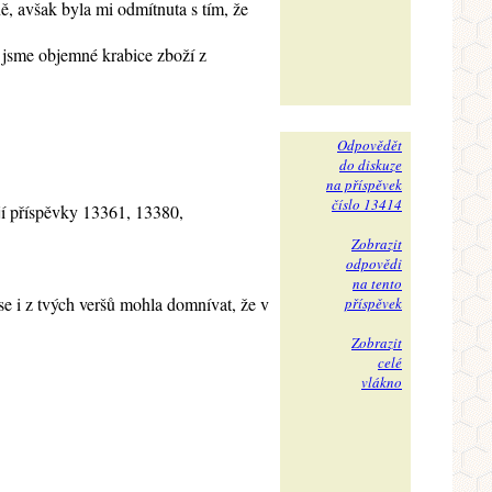
ě, avšak byla mi odmítnuta s tím, že
i jsme objemné krabice zboží z
Odpovědět
do diskuze
na příspěvek
číslo 13414
jí příspěvky 13361, 13380,
Zobrazit
odpovědi
na tento
 se i z tvých veršů mohla domnívat, že v
příspěvek
Zobrazit
celé
vlákno