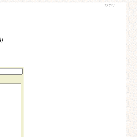
78731
ů)