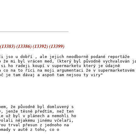
(13383) (13386) (13392) (13399)
či jso u dobří , ale jejich neodborně podané reportáže
o že mi byl vrácen med, (který byl původně vychvalován j
 si ho radeji koupí v supermarketu který je údajně
a co na to říci na moji argumentaci že v supermarketovém
oč je tam dávaj a aspoň tam nejsou ty viry"
bem, že původně byl domluvený s
y, jenže těsně předtím, než ten
le už byl v plánech a nemohli ho
volali nějakému jinému včelaři,
rou trval přesun z jednoho na
omady v autě z toho, co o