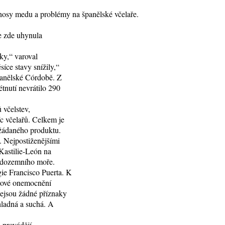
osy medu a problémy na španělské včelaře.
e zde uhynula
ky,“ varoval
íce stavy snížily,“
panělské Córdobě. Z
étnutí nevrátilo 290
 včelstev,
íc včelařů. Celkem je
žádaného produktu.
v. Nejpostiženějšími
Kastilie-León na
ředozemního moře.
gie Francisco Puerta. K
irové onemocnění
nejsou žádné příznaky
hladná a suchá. A
 provádějí