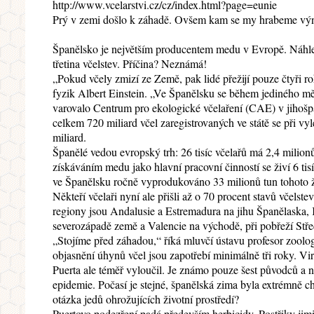
http://www.vcelarstvi.cz/cz/index.html?page=eunie
Prý v zemi došlo k záhadě. Ovšem kam se my hrabeme výn
Španělsko je největším producentem medu v Evropě. Náhl
třetina včelstev. Příčina? Neznámá!
„Pokud včely zmizí ze Země, pak lidé přežijí pouze čtyři ro
fyzik Albert Einstein. „Ve Španělsku se během jediného měs
varovalo Centrum pro ekologické včelaření (CAE) v jihoš
celkem 720 miliard včel zaregistrovaných ve státě se při vyl
miliard.
Španělé vedou evropský trh: 26 tisíc včelařů má 2,4 milionů
získáváním medu jako hlavní pracovní činností se živí 6 tis
ve Španělsku ročně vyprodukováno 33 milionů tun tohoto 
Někteří včelaři nyní ale přišli až o 70 procent stavů včelste
regiony jsou Andalusie a Estremadura na jihu Španělaska, 
severozápadě země a Valencie na východě, při pobřeží St
„Stojíme před záhadou,“ říká mluvčí ústavu profesor zoolo
objasnění úhynů včel jsou zapotřebí minimálně tři roky. V
Puerta ale téměř vyloučil. Je známo pouze šest původců a 
epidemie. Počasí je stejné, španělská zima byla extrémně c
otázka jedů ohrožujících životní prostředí?
Puertovo podezření padá především herbicidy. Postřiky jimi