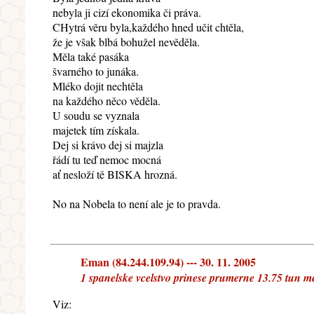
nebyla ji cizí ekonomika či práva.
CHytrá věru byla,každého hned učit chtěla,
že je však blbá bohužel nevěděla.
Měla také pasáka
švarného to junáka.
Mléko dojit nechtěla
na každého něco věděla.
U soudu se vyznala
majetek tím získala.
Dej si krávo dej si majzla
řádí tu teď nemoc mocná
ať nesloží tě BISKA hrozná.
No na Nobela to není ale je to pravda.
Eman (84.244.109.94) --- 30. 11. 2005
1 spanelske vcelstvo prinese prumerne 13.75 tun me
Viz: