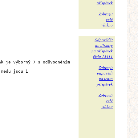
příspěvek
Zobrazit
celé
vlákno
Odpovědět
do diskuze
na příspěvek
číslo 13411
ak je výborný ) s odůvodněním
Zobrazit
 medu jsou i
odpovědi
na tento
příspěvek
Zobrazit
celé
vlákno