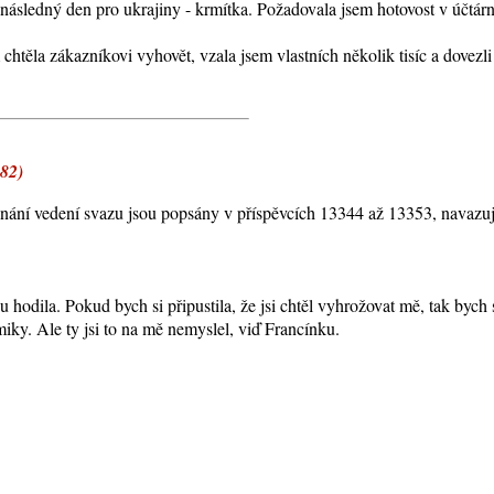
následný den pro ukrajiny - krmítka. Požadovala jsem hotovost v účtárn
 chtěla zákazníkovi vyhovět, vzala jsem vlastních několik tisíc a dovezl
82)
nání vedení svazu jsou popsány v příspěvcích 13344 až 13353, navazu
u hodila. Pokud bych si připustila, že jsi chtěl vyhrožovat mě, tak bych
ky. Ale ty jsi to na mě nemyslel, viď Francínku.