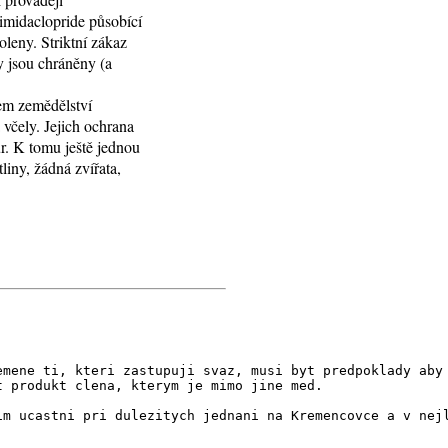
 imidaclopride působící
oleny. Striktní zákaz
y jsou chráněny (a
vem zemědělství
 včely. Jejich ochrana
ur. K tomu ještě jednou
liny, žádná zvířata,
emene ti, kteri zastupuji svaz, musi byt predpoklady aby
t produkt clena, kterym je mimo jine med.
im ucastni pri dulezitych jednani na Kremencovce a v nej