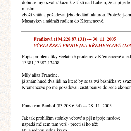
dobu se my ozval zákazník z Ústí nad Labem, že si přijede 
musím
zboží vrátit a požadovat jeho dodání fakturou. Protože jsem
Masarykova nádraží rudlem do Křemencové.
Fraňková (194.228.87.131) --- 30. 11. 2005
VČELAŘSKÁ PRODEJNA KŘEMENCOVÁ (133
Popis problematiky včelařské prodejny v Křemencové a jed
13381,13382,13408
Milý aliaz Francine,
já znám hned dva lidi na které by se ta tvá básnička ve svaz
Křemencové po mě požadovali čistit peníze do šedé ekonomi
Franc von Banhof (83.208.6.34) --- 28. 11. 2005
Jak tak prohlížím stránky vebové a piji nápoje medové
napadá mě sem tam verš - přečti si ho též:
Byla jednou jedna kráva