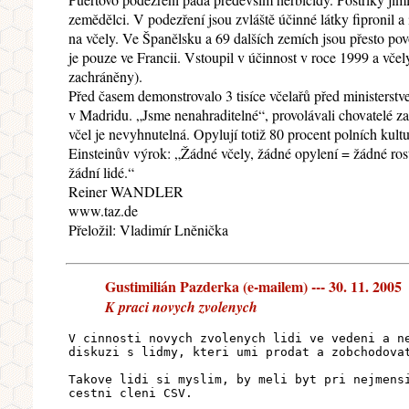
zemědělci. V podezření jsou zvláště účinné látky fipronil a
na včely. Ve Španělsku a 69 dalších zemích jsou přesto pov
je pouze ve Francii. Vstoupil v účinnost v roce 1999 a včel
zachráněny).
Před časem demonstrovalo 3 tisíce včelařů před ministerst
v Madridu. „Jsme nenahraditelné“, provolávali chovatelé za
včel je nevyhnutelná. Opylují totiž 80 procent polních kult
Einsteinův výrok: „Žádné včely, žádné opylení = žádné rost
žádní lidé.“
Reiner WANDLER
www.taz.de
Přeložil: Vladimír Lněnička
Gustimilián Pazderka (e-mailem) --- 30. 11. 2005
K praci novych zvolenych
V cinnosti novych zvolenych lidi ve vedeni a n
diskuzi s lidmy, kteri umi prodat a zobchodova
Takove lidi si myslim, by meli byt pri nejmens
cestni cleni CSV.