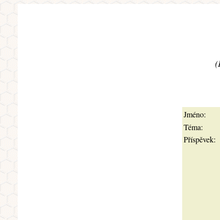
(
Jméno:
Téma:
Příspěvek: