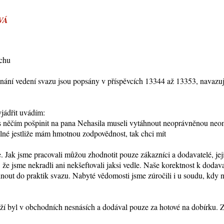
VÁ
ochu
nání vedení svazu jsou popsány v příspěvcích 13344 až 13353, navazu
yjádřit uvádím:
ás něčím pošpinit na pana Nehasila museli vytáhnout neoprávněnou ne
elné jestliže mám hmotnou zodpovědnost, tak chci mít
. Jak jsme pracovali můžou zhodnotit pouze zákazníci a dodavatelé, jej
 že jsme nekradli ani nekšeftovali jaksi vedle. Naše korektnost k doda
nout do praktik svazu. Nabyté vědomosti jsme zúročili i u soudu, kdy n
ží byl v obchodních nesnásích a dodával pouze za hotové na dobírku.