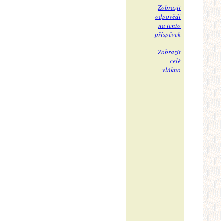
Zobrazit
odpovědi
na tento
příspěvek
Zobrazit
celé
vlákno