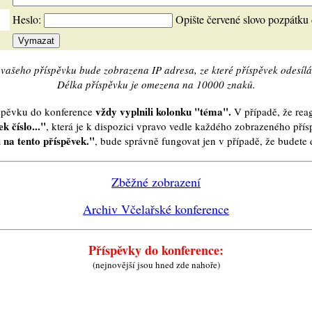
Heslo:
Opište červené slovo pozpátku
vašeho příspěvku bude zobrazena IP adresa, ze které příspěvek odesílá
Délka příspěvku je omezena na 10000 znaků.
vždy vyplnili kolonku "téma".
íspěvku do konference
V případě, že reag
k číslo..."
, která je k dispozici vpravo vedle každého zobrazeného pří
 na tento příspěvek."
, bude správně fungovat jen v případě, že budet
Zběžné zobrazení
Archiv Včelařské konference
Příspěvky do konference:
(nejnovější jsou hned zde nahoře)