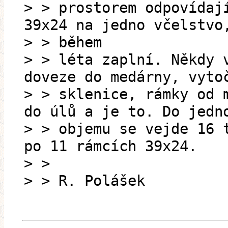
> > prostorem odpovídaj
39x24 na jedno včelstvo
> > během
> > léta zaplní. Někdy 
doveze do medárny, vyto
> > sklenice, rámky od 
do úlů a je to. Do jedn
> > objemu se vejde 16 
po 11 rámcích 39x24.
> >
> > R. Polášek