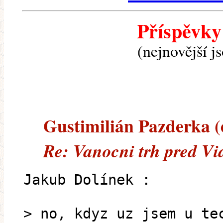
Příspěvky
(nejnovější j
Gustimilián Pazderka (e
Re: Vanocni trh pred Vi
Jakub Dolínek :
> no, kdyz uz jsem u te