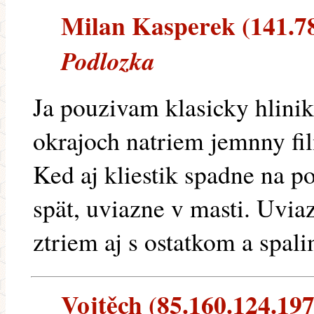
Milan Kasperek (141.78.
Podlozka
Ja pouzivam klasicky hlinik
okrajoch natriem jemnny fil
Ked aj kliestik spadne na p
spät, uviazne v masti. Uvia
ztriem aj s ostatkom a spali
Vojtěch (85.160.124.197)