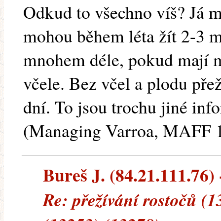
Odkud to všechno víš? Já 
mohou během léta žít 2-3 
mnohem déle, pokud mají m
včele. Bez včel a plodu přež
dní. To jsou trochu jiné inf
(Managing Varroa, MAFF 
Bureš J. (84.21.111.76) 
Re: přežívání rostočů (