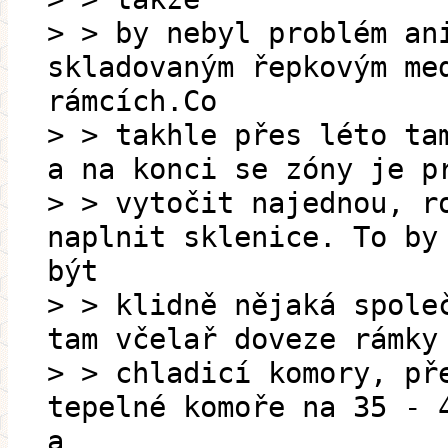
> > by nebyl problém an
skladovaným řepkovým me
rámcích.Co
> > takhle přes léto ta
a na konci se zóny je p
> > vytočit najednou, r
naplnit sklenice. To by
být
> > klidně nějaká spole
tam včelař doveze rámky
> > chladicí komory, př
tepelné komoře na 35 - 
a