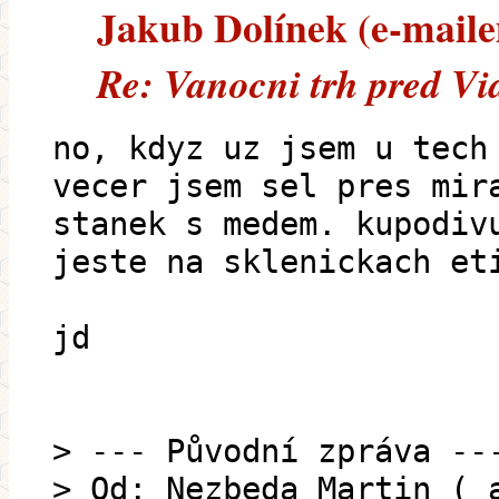
Jakub Dolínek (e-mailem
Re: Vanocni trh pred Vi
no, kdyz uz jsem u tech
vecer jsem sel pres mir
stanek s medem. kupodiv
jeste na sklenickach et
jd
> --- Původní zpráva --
> Od: Nezbeda Martin ( 