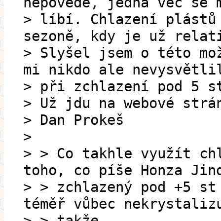
nepovede, jedna věc se 
> líbí. Chlazení plástů
sezoně, kdy je už relat
> Slyšel jsem o této mo
mi nikdo ale nevysvětli
> při zchlazení pod 5 s
> Už jdu na webové strá
> Dan Prokeš
>
> > Co takhle využít ch
toho, co píše Honza Jin
> > zchlazený pod +5 st
téměř vůbec nekrystaliz
> > takže