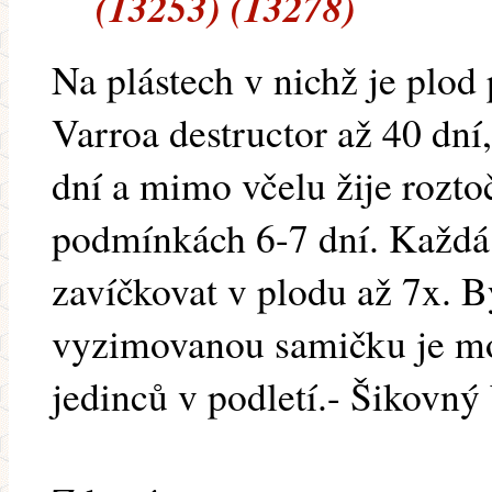
(13253) (13278)
Na plástech v nichž je plod
Varroa destructor až 40 dní
dní a mimo včelu žije roztoč
podmínkách 6-7 dní. Každá
zavíčkovat v plodu až 7x. By
vyzimovanou samičku je mož
jedinců v podletí.- Šikovný