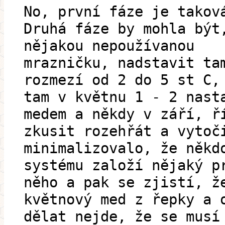
No, první fáze je takov
Druhá fáze by mohla být
nějakou nepoužívanou
mrazničku, nadstavit ta
rozmezí od 2 do 5 st C,
tam v květnu 1 - 2 nast
medem a někdy v září, ř
zkusit rozehřát a vytoč
minimalizovalo, že někd
systému založí nějaký p
něho a pak se zjistí, ž
květnový med z řepky a 
dělat nejde, že se musí