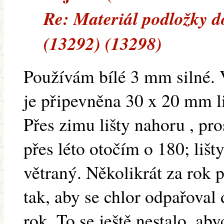
Re: Materiál podložky d
(13292) (13298)
Používám bílé 3 mm silné.
je připevněna 30 x 20 mm li
Přes zimu lišty nahoru , pr
přes léto otočím o 180; lišty
větraný. Několikrát za rok
tak, aby se chlor odpařoval 
rok. To se ještě nestalo, a