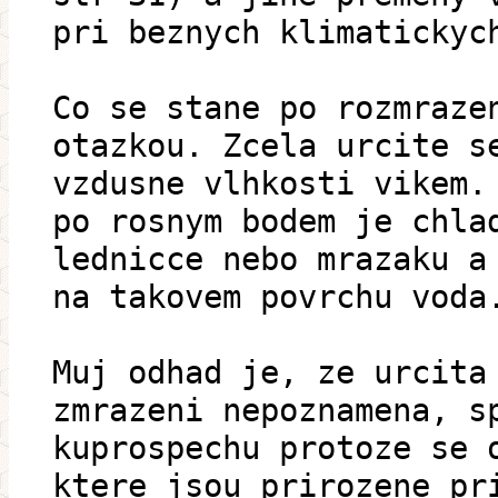
pri beznych klimatickyc
Co se stane po rozmraze
otazkou. Zcela urcite s
vzdusne vlhkosti vikem.
po rosnym bodem je chla
lednicce nebo mrazaku a
na takovem povrchu voda
Muj odhad je, ze urcita
zmrazeni nepoznamena, s
kuprospechu protoze se 
ktere jsou prirozene pr