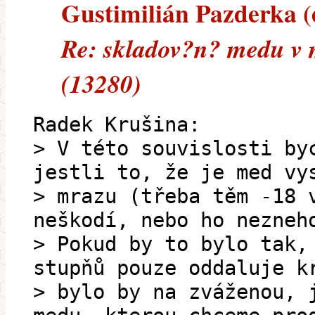
Gustimilián Pazderka (e
Re: skladov?n? medu v 
(13280)
Radek Krušina:
> V této souvislosti by
jestli to, že je med vy
> mrazu (třeba těm -18 
neškodí, nebo ho nezneh
> Pokud by to bylo tak,
stupňů pouze oddaluje k
> bylo by na zváženou, 