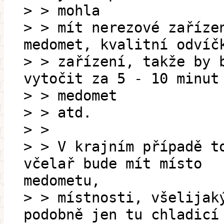
> > mohla
> > mít nerezové zaříze
medomet, kvalitní odvíč
> > zařízení, takže by 
vytočit za 5 - 10 minut
> > medomet
> > atd.
> >
> > V krajním případě t
včelař bude mít místo
medometu,
> > místnosti, všelijak
podobně jen tu chladicí