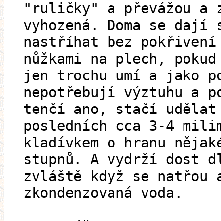
"ruličky" a převážou a 
vyhozená. Doma se dají 
nastříhat bez pokřivení
nůžkami na plech, pokud
jen trochu umí a jako p
nepotřebují výztuhu a p
tenčí ano, stačí udělat
posledních cca 3-4 mili
kladívkem o hranu nějak
stupnů. A vydrží dost d
zvláště když se natřou 
zkondenzovaná voda.