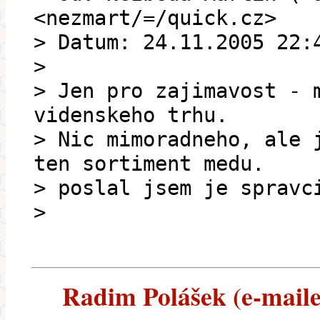
<nezmart/=/quick.cz>
> Datum: 24.11.2005 22:
>
> Jen pro zajimavost - 
videnskeho trhu.
> Nic mimoradneho, ale 
ten sortiment medu.
> poslal jsem je spravc
>
Radim Polášek (e-mailem