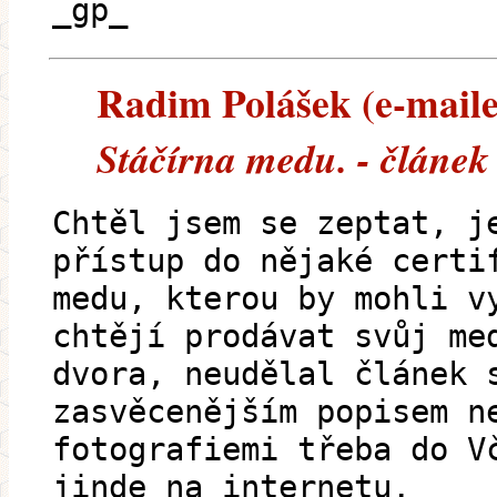
_gp_
Radim Polášek (e-mailem
Stáčírna medu. - článek
Chtěl jsem se zeptat, j
přístup do nějaké certi
medu, kterou by mohli v
chtějí prodávat svůj me
dvora, neudělal článek 
zasvěcenějším popisem n
fotografiemi třeba do V
jinde na internetu.