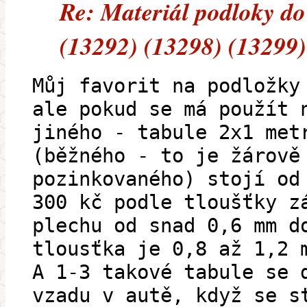
Re: Materiál podloky do
(13292) (13298) (13299)
Můj favorit na podložky
ale pokud se má použít 
jiného - tabule 2x1 met
(běžného - to je žárově
pozinkovaného) stojí od
300 kč podle tloušťky z
plechu od snad 0,6 mm d
tlousťka je 0,8 až 1,2 
A 1-3 takové tabule se 
vzadu v autě, když se s