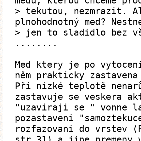
medu, kterou chceme pro
> tekutou, nezmrazit. A
plnohodnotný med? Nestn
> jen to sladidlo bez v
........
Med ktery je po vytocen
něm prakticky zastavena
Při nízké teplotě nenar
zastavuje se veskera ak
"uzaviraji se " vonne l
pozastaveni "samoztekuc
rozfazovani do vrstev (
str 31) a jine premeny 