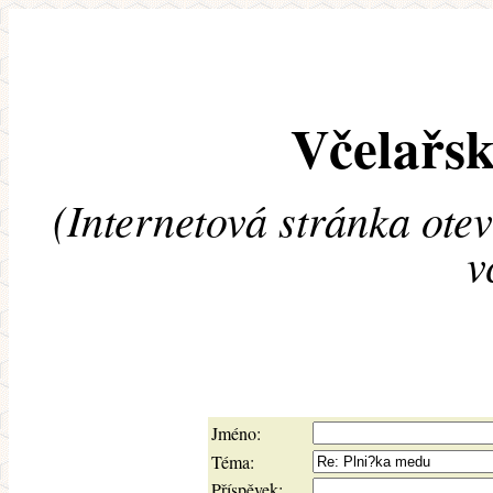
Včelařsk
(Internetová stránka ote
v
Jméno:
Téma:
Příspěvek: