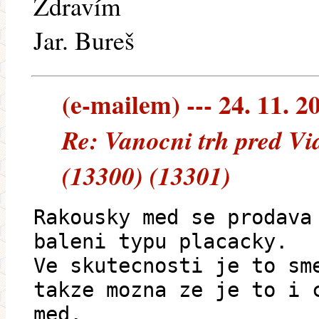
Zdravím
Jar. Bureš
(e-mailem) --- 24. 11. 2
Re: Vanocni trh pred Vi
(13300) (13301)
Rakousky med se prodava
baleni typu placacky.
Ve skutecnosti je to sm
takze mozna ze je to i 
med.