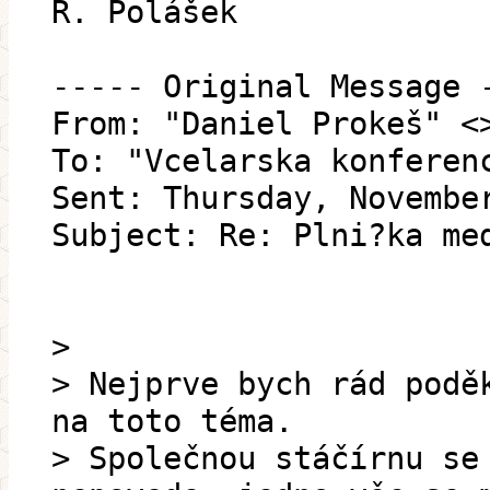
R. Polášek
----- Original Message 
From: "Daniel Prokeš" <
To: "Vcelarska konferen
Sent: Thursday, Novembe
Subject: Re: Plni?ka me
>
> Nejprve bych rád podě
na toto téma.
> Společnou stáčírnu se