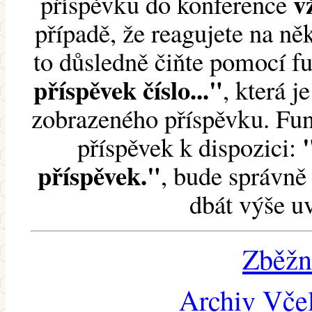
v
příspěvku do konference
případě, že reagujete na něk
to důsledně čiňte pomocí 
příspěvek číslo..."
, která j
zobrazeného příspěvku. Fun
příspěvek k dispozici:
příspěvek."
, bude správně 
dbát výše u
Zběžn
Archiv Včel