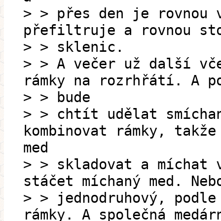
> > přes den je rovnou 
přefiltruje a rovnou st
> > sklenic.
> > A večer už další vč
rámky na rozrhřátí. A p
> > bude
> > chtít udělat smícha
kombinovat rámky, takže
med
> > skladovat a míchat 
stáčet míchaný med. Neb
> > jednodruhový, podle
rámky. A společná medár