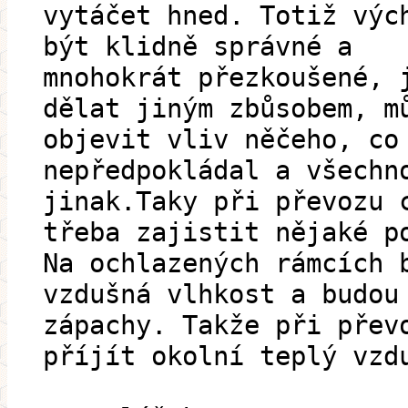
vytáčet hned. Totiž výc
být klidně správné a
mnohokrát přezkoušené, 
dělat jiným zbůsobem, m
objevit vliv něčeho, co
nepředpokládal a všechn
jinak.Taky při převozu 
třeba zajistit nějaké p
Na ochlazených rámcích 
vzdušná vlhkost a budou
zápachy. Takže při přev
příjít okolní teplý vzd