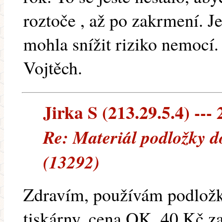
roztoče , až po zakrmení. Je
mohla snížit riziko nemocí.
Vojtěch.
Jirka S (213.29.5.4) --- 
Re: Materiál podložky d
(13292)
Zdravím, používám podložka
tiskárny, cena OK, 40 Kč z