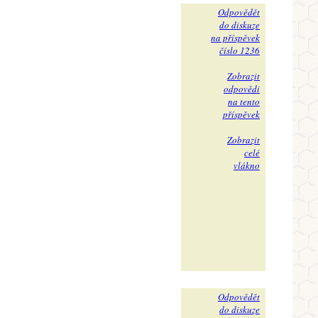
Odpovědět
do diskuze
na příspěvek
číslo 1236
Zobrazit
odpovědi
na tento
příspěvek
Zobrazit
celé
vlákno
Odpovědět
do diskuze