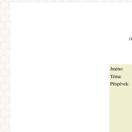
(
Jméno:
Téma:
Příspěvek: