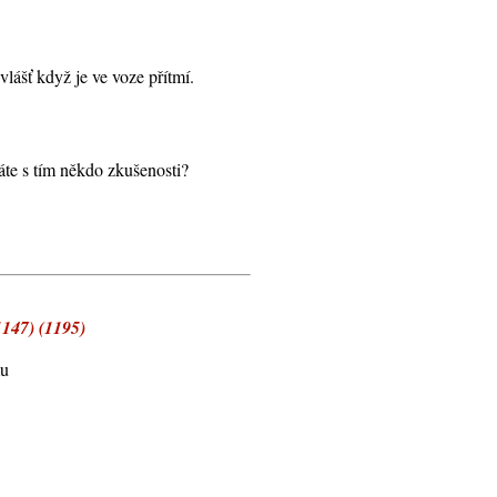
zvlášť když je ve voze přítmí.
áte s tím někdo zkušenosti?
1147) (1195)
mu