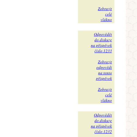
Zobrazit
celé
vlákno
Odpovědět
do diskuze
na příspěvek
číslo 1233
Zobrazit
odpovědi
na tento
příspěvek
Zobrazit
celé
vlákno
Odpovědět
do diskuze
na příspěvek
číslo 1232