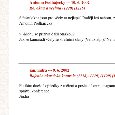
Antonín Podhájecký --- 10. 6. 2002
Re: okna u vcelinu (1220) (1226)
Střešní okna jsou pro včely to nejlepší. Raději letí nahoru, 
Antonín Podhájecký
>>Mohu se přiživit další otázkou?
Jak se kamarádí včely se střešními okny (Velux atp.)? Nem
jan.jindra --- 9. 6. 2002
Rojení a akustická kontrola (1118) (1119) (1129) (
Posílám dnešní výsledky z měření a poslední verzi progra
správci konference.
Jindra