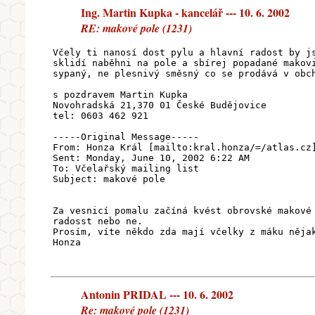
Ing. Martin Kupka - kancelář --- 10. 6. 2002
RE: makové pole (1231)
Včely ti nanosí dost pylu a hlavní radost by j
sklidí naběhni na pole a sbírej popadané makov
sypaný, ne plesnivý směsný co se prodává v obc
s pozdravem Martin Kupka
Novohradská 21,370 01 České Budějovice
tel: 0603 462 921
-----Original Message-----
From: Honza Král [mailto:kral.honza/=/atlas.cz
Sent: Monday, June 10, 2002 6:22 AM
To: Včelařský mailing list
Subject: makové pole
Za vesnicí pomalu začíná kvést obrovské makové
radosst nebo ne.
Prosím, víte někdo zda mají včelky z máku něja
Honza
Antonin PRIDAL --- 10. 6. 2002
Re: makové pole (1231)