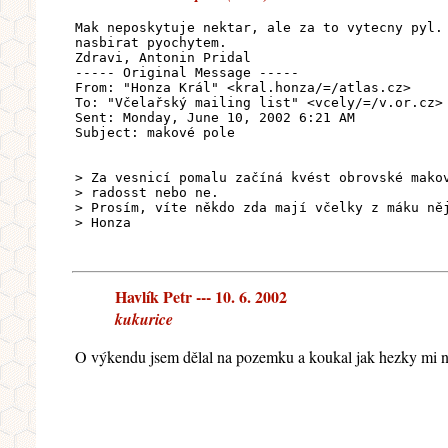
Mak neposkytuje nektar, ale za to vytecny pyl.
nasbirat pyochytem.
Zdravi, Antonin Pridal
----- Original Message -----
From: "Honza Král" <kral.honza/=/atlas.cz>
To: "Včelařský mailing list" <vcely/=/v.or.cz>
Sent: Monday, June 10, 2002 6:21 AM
Subject: makové pole
> Za vesnicí pomalu začíná kvést obrovské mako
> radosst nebo ne.
> Prosím, víte někdo zda mají včelky z máku ně
> Honza
Havlík Petr --- 10. 6. 2002
kukurice
O výkendu jsem dělal na pozemku a koukal jak hezky mi n