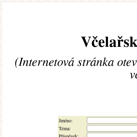
Včelařsk
(Internetová stránka ote
v
Jméno:
Téma:
Příspěvek: