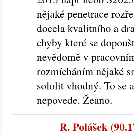
nějaké penetrace rozř
docela kvalitního a dr
chyby které se dopouští
nevědomě v pracovním
rozmícháním nějaké sm
sololit vhodný. To se a
nepovede. Žeano.
R. Polášek (90.1