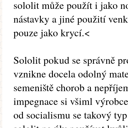
sololit může použít i jako n
nástavky a jiné použití venk
pouze jako krycí.<
Sololit pokud se správně p
vznikne docela odolný mater
semeniště chorob a nepříje
impegnace si všiml výrobce 
od socialismu se takový typ 