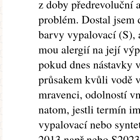
z doby předrevoluční a
problém. Dostal jsem 
barvy vypalovací (S), 
mou alergií na její výp
pokud dnes nástavky v
průsakem kvůli vodě v
mravenci, odolností vni
natom, jestli termín 
vypalovací nebo synte
2013 např nebo S2023 