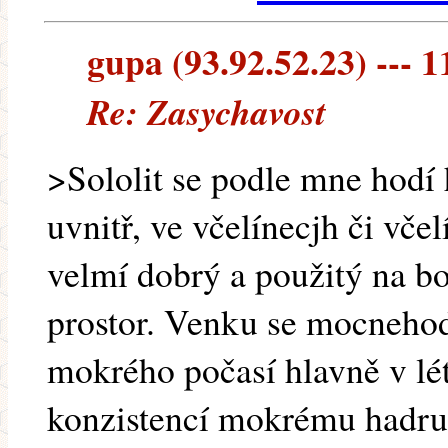
gupa (93.92.52.23) --- 1
Re: Zasychavost
>Sololit se podle mne hodí 
uvnitř, ve včelínecjh či vče
velmí dobrý a použitý na bo
prostor. Venku se mocnehod
mokrého počasí hlavně v létě
konzistencí mokrému hadru.