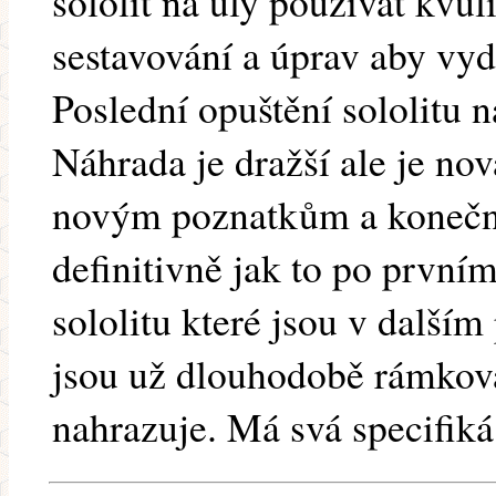
sololit na úly používat kvůl
sestavování a úprav aby vy
Poslední opuštění sololitu n
Náhrada je dražší ale je no
novým poznatkům a konečn
definitivně jak to po první
sololitu které jsou v další
jsou už dlouhodobě rámková
nahrazuje. Má svá specifiká