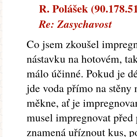
R. Polášek (90.178.51
Re: Zasychavost
Co jsem zkoušel impregno
nástavku na hotovém, tak
málo účinné. Pokud je d
jde voda přímo na stěny n
měkne, ať je impregnova
musel impregnovat před p
znamená uříznout kus, po