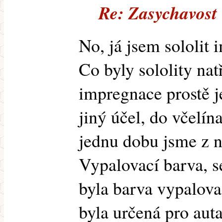
Re: Zasychavost
No, já jsem sololit
Co byly sololity nat
impregnace prostě j
jiný účel, do včelín
jednu dobu jsme z ni
Vypalovací barva, se
byla barva vypalov
byla určená pro auta