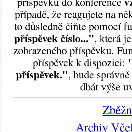
v
příspěvku do konference
případě, že reagujete na něk
to důsledně čiňte pomocí 
příspěvek číslo..."
, která j
zobrazeného příspěvku. Fun
příspěvek k dispozici:
příspěvek."
, bude správně 
dbát výše u
Zběžn
Archiv Včel