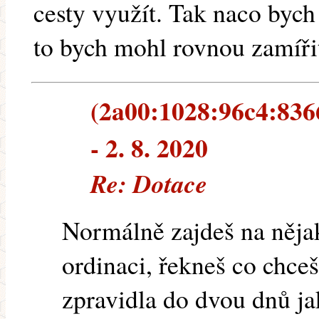
cesty využít. Tak naco byc
to bych mohl rovnou zamíři
(2a00:1028:96c4:836
- 2. 8. 2020
Re: Dotace
Normálně zajdeš na něja
ordinaci, řekneš co chceš
zpravidla do dvou dnů ja