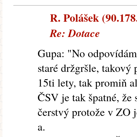
R. Polášek (90.178.
Re: Dotace
Gupa: "No odpovídám t
staré držgršle, takový 
15ti lety, tak promiň a
ČSV je tak špatné, že 
čerstvý protože v ZO j
a.