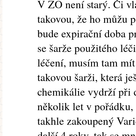
V ZO není starý. Či vl
takovou, že ho můžu p
bude expirační doba p
se šarže použitého léč
léčení, musím tam mít
takovou šarži, která j
chemikálie vydrží při 
několik let v pořádku
takhle zakoupený Vari
další 4 roky, tak se mn