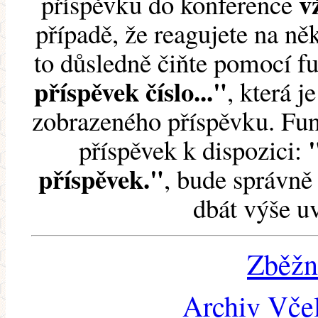
v
příspěvku do konference
případě, že reagujete na něk
to důsledně čiňte pomocí 
příspěvek číslo..."
, která j
zobrazeného příspěvku. Fun
příspěvek k dispozici:
příspěvek."
, bude správně 
dbát výše u
Zběžn
Archiv Včel