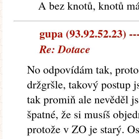
A bez knotů, knotů m
gupa (93.92.52.23) ---
Re: Dotace
No odpovídám tak, protož
držgršle, takový postup js
tak promiň ale nevěděl j
špatné, že si musíš objed
protože v ZO je starý. O