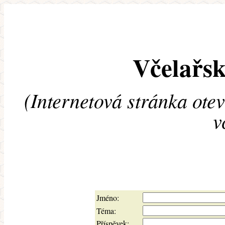
Včelařsk
(Internetová stránka ote
v
Jméno:
Téma:
Příspěvek: